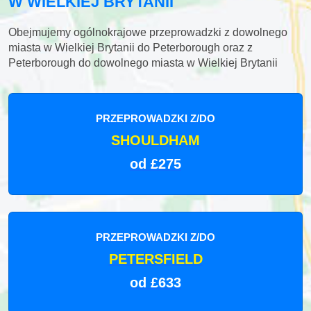
W WIELKIEJ BRYTANII
Obejmujemy ogólnokrajowe przeprowadzki z dowolnego
miasta w Wielkiej Brytanii do Peterborough oraz z
Peterborough do dowolnego miasta w Wielkiej Brytanii
PRZEPROWADZKI Z/DO
SHOULDHAM
od £275
PRZEPROWADZKI Z/DO
PETERSFIELD
od £633