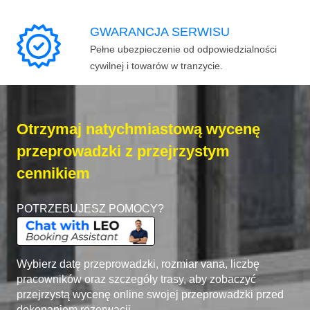
GWARANCJA SERWISU
Pełne ubezpieczenie od odpowiedzialności
cywilnej i towarów w tranzycie.
Otrzymaj natychmiastową wycenę
przeprowadzki z przejrzystym
cennikiem
POTRZEBUJESZ POMOCY?
Wybierz datę przeprowadzki, rozmiar vana, liczbę
pracowników oraz szczegóły trasy, aby zobaczyć
przejrzystą wycenę online swojej przeprowadzki przed
dokonaniem rezerwacji.