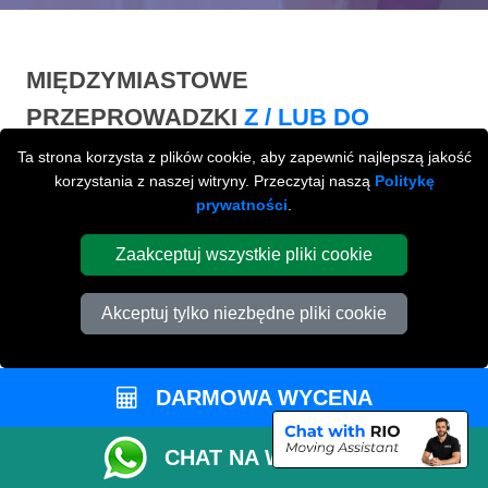
MIĘDZYMIASTOWE
PRZEPROWADZKI
Z / LUB DO
PETERBOROUGH
Ta strona korzysta z plików cookie, aby zapewnić najlepszą jakość
korzystania z naszej witryny. Przeczytaj naszą
Politykę
Międzymiastowe
przeprowadzki z / lub do
prywatności
.
Peterborough na terenie całej Wielkiej Brytani.
Zaakceptuj wszystkie pliki cookie
Akceptuj tylko niezbędne pliki cookie
DARMOWA WYCENA
CHAT NA WHATSAPP