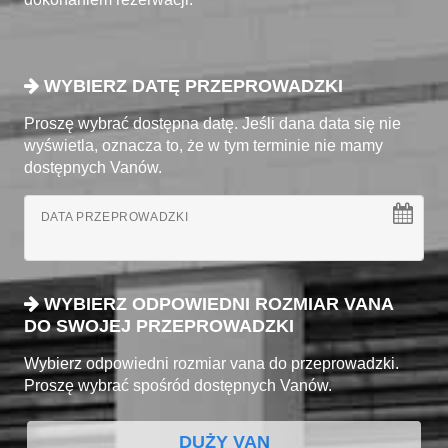
WYBIERZ DATĘ PRZEPROWADZKI
Proszę wybrać dostępna datę. Jeśli dana data się nie
wyświetla, oznacza to, że w tym terminie nie mamy
dostępnych Vanów.
DATA PRZEPROWADZKI
WYBIERZ ODPOWIEDNI ROZMIAR VANA
DO SWOJEJ PRZEPROWADZKI
Wybierz odpowiedni rozmiar vana do przeprowadzki.
Proszę wybrać spośród dostępnych Vanów.
DUŻY VAN