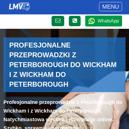
MENU
WhatsApp
PROFESJONALNE
PRZEPROWADZKI Z
PETERBOROUGH DO WICKHAM
I Z WICKHAM DO
PETERBOROUGH
Profesjonalne przeprowadzki z Peterborough do
Wickham i z Wickham do Peterborough.
Natychmiastowa wycena i rezerwacje online.
Szybko, sprawnie i bezpiecznie.