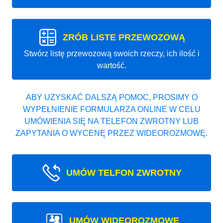
ZRÓB LISTE PRZEWOZOWĄ
Stwórz listę przewozową swoich rzeczy, ich ilość i
wartość.
ABY UZYSKAĆ DALSZĄ POMOC, PROSIMY O
WYPEŁNIENIE FORMULARZA ONLINE W CELU
UMÓWIENIA SIĘ NA TELEFON ZWROTNY LUB
ZAPYTANIA O WYCENĘ PRZEZ WIDEOROZMOWĘ.
UMÓW TELFON ZWROTNY
UMÓW WIDEOROZMOWE