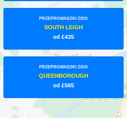
PRZEPROWADZKI Z/DO
SOUTH LEIGH
od £435
PRZEPROWADZKI Z/DO
QUEENBOROUGH
od £565