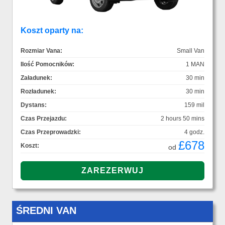
Koszt oparty na:
Rozmiar Vana:
Small Van
Ilość Pomocników:
1 MAN
Załadunek:
30 min
Rozładunek:
30 min
Dystans:
159 mil
Czas Przejazdu:
2 hours 50 mins
Czas Przeprowadzki:
4 godz.
£678
Koszt:
od
ŚREDNI VAN