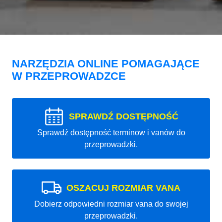
NARZĘDZIA ONLINE POMAGAJĄCE
W PRZEPROWADZCE
SPRAWDŹ DOSTĘPNOŚĆ
Sprawdź dostępność terminow i vanów do
przeprowadzki.
OSZACUJ ROZMIAR VANA
Dobierz odpowiedni rozmiar vana do swojej
przeprowadzki.