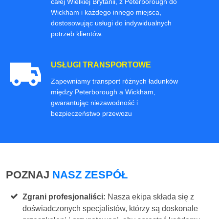
całej Wielkiej Brytanii, z Peterborough do
Wickham i każdego innego miejsca,
dostosowując usługi do indywidualnych
potrzeb klientów.
USŁUGI TRANSPORTOWE
Zapewniamy transport różnych ładunków
między Peterborough a Wickham,
gwarantując niezawodność i
bezpieczeństwo przewozu
POZNAJ
NASZ ZESPÓŁ
Zgrani profesjonaliści:
Nasza ekipa składa się z
doświadczonych specjalistów, którzy są doskonale