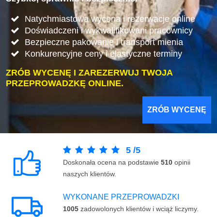
Natychmiastowa wycena i rezerwacje online
Doświadczeni i wykwalifikowani pracownicy
Bezpieczne pakowanie i transport mienia
Konkurencyjne ceny i elastyczne terminy
ZRÓB WYCENĘ I ZAREZERWUJ TWOJA
PRZEPROWADZKĘ ONLINE.
ZRÓB WYCENĘ
5
/
5
Doskonała ocena na podstawie
510
opinii
naszych klientów.
WYKONANE PRZEPROWADZKI
1005
zadowolonych klientów i wciąż liczymy.