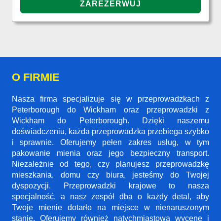
O FIRMIE
Nasza firma specjalizuje się w przeprowadzkach z
Peterborough do Wickham oraz przeprowadzki z
Wickham do Peterborough. Dzięki naszemu
doświadczeniu, każda przeprowadzka przebiega szybko
i sprawnie. Oferujemy pełen zakres usług, w tym
pakowanie mienia oraz jego bezpieczny transport.
Niezależnie od tego, czy planujesz przeprowadzkę
mieszkania, domu czy biura, jesteśmy do Twojej
dyspozycji. Przeprowadzki krajowe to nasza
specjalność, a nasz zespół dba o każdy detal, aby
Twoje mienie dotarło na miejsce w nienaruszonym
stanie. Oferujemy również natychmiastową wycenę i