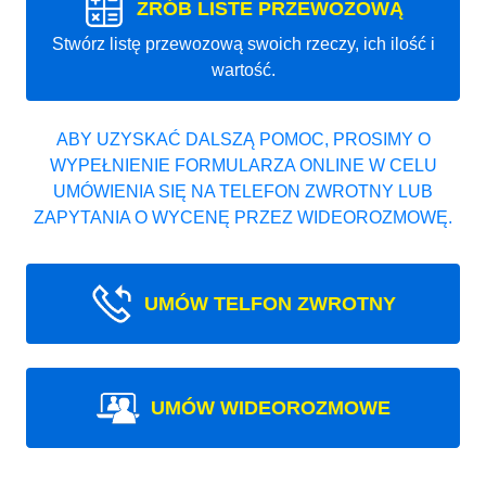
ZRÓB LISTE PRZEWOZOWĄ
Stwórz listę przewozową swoich rzeczy, ich ilość i
wartość.
ABY UZYSKAĆ DALSZĄ POMOC, PROSIMY O
WYPEŁNIENIE FORMULARZA ONLINE W CELU
UMÓWIENIA SIĘ NA TELEFON ZWROTNY LUB
ZAPYTANIA O WYCENĘ PRZEZ WIDEOROZMOWĘ.
UMÓW TELFON ZWROTNY
UMÓW WIDEOROZMOWE