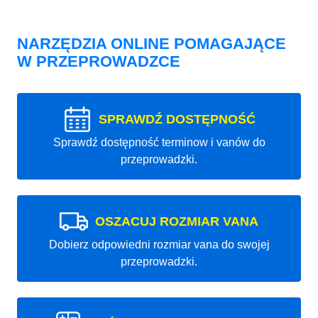
NARZĘDZIA ONLINE POMAGAJĄCE
W PRZEPROWADZCE
SPRAWDŹ DOSTĘPNOŚĆ
Sprawdź dostępność terminow i vanów do
przeprowadzki.
OSZACUJ ROZMIAR VANA
Dobierz odpowiedni rozmiar vana do swojej
przeprowadzki.