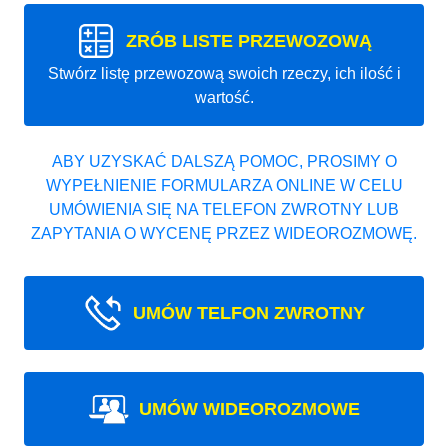
ZRÓB LISTE PRZEWOZOWĄ
Stwórz listę przewozową swoich rzeczy, ich ilość i
wartość.
ABY UZYSKAĆ DALSZĄ POMOC, PROSIMY O
WYPEŁNIENIE FORMULARZA ONLINE W CELU
UMÓWIENIA SIĘ NA TELEFON ZWROTNY LUB
ZAPYTANIA O WYCENĘ PRZEZ WIDEOROZMOWĘ.
UMÓW TELFON ZWROTNY
UMÓW WIDEOROZMOWE