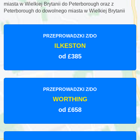
miasta w Wielkiej Brytanii do Peterborough oraz z
Peterborough do dowolnego miasta w Wielkiej Brytanii
PRZEPROWADZKI Z/DO
ILKESTON
od £385
PRZEPROWADZKI Z/DO
WORTHING
od £658