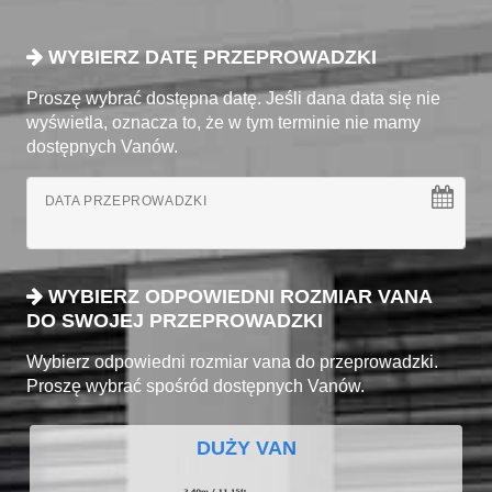
WYBIERZ DATĘ PRZEPROWADZKI
Proszę wybrać dostępna datę. Jeśli dana data się nie
wyświetla, oznacza to, że w tym terminie nie mamy
dostępnych Vanów.
DATA PRZEPROWADZKI
WYBIERZ ODPOWIEDNI ROZMIAR VANA
DO SWOJEJ PRZEPROWADZKI
Wybierz odpowiedni rozmiar vana do przeprowadzki.
Proszę wybrać spośród dostępnych Vanów.
DUŻY VAN