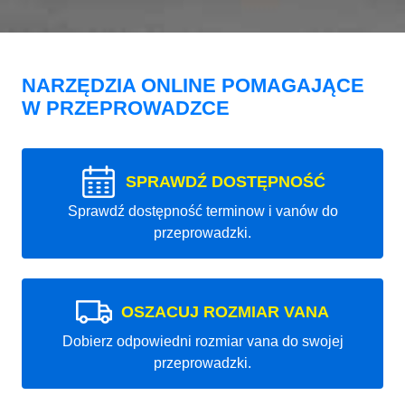
NARZĘDZIA ONLINE POMAGAJĄCE
W PRZEPROWADZCE
SPRAWDŹ DOSTĘPNOŚĆ
Sprawdź dostępność terminow i vanów do
przeprowadzki.
OSZACUJ ROZMIAR VANA
Dobierz odpowiedni rozmiar vana do swojej
przeprowadzki.