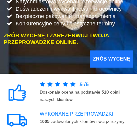
Natychmiastowa wycena i rezerwacje online
Doświadczeni i wykwalifikowani pracownicy
Bezpieczne pakowanie i transport mienia
Konkurencyjne ceny i elastyczne terminy
ZRÓB WYCENĘ I ZAREZERWUJ TWOJA
PRZEPROWADZKĘ ONLINE.
ZRÓB WYCENĘ
5
/
5
Doskonała ocena na podstawie
510
opinii
naszych klientów.
WYKONANE PRZEPROWADZKI
1005
zadowolonych klientów i wciąż liczymy.