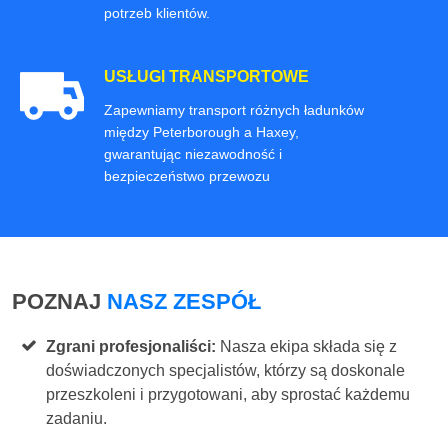
potrzeb klientów.
USŁUGI TRANSPORTOWE
Zapewniamy transport różnych ładunków
między Peterborough a Haxey,
gwarantując niezawodność i
bezpieczeństwo przewozu
POZNAJ
NASZ ZESPÓŁ
Zgrani profesjonaliści:
Nasza ekipa składa się z
doświadczonych specjalistów, którzy są doskonale
przeszkoleni i przygotowani, aby sprostać każdemu
zadaniu.