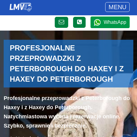
MENU
WhatsApp
PROFESJONALNE
PRZEPROWADZKI Z
PETERBOROUGH DO HAXEY I Z
HAXEY DO PETERBOROUGH
Profesjonalne przeprowadzki z Peterborough do
Haxey i z Haxey do Peterborough.
Natychmiastowa wycena i rezerwacje online.
Szybko, sprawnie i bezpiecznie.