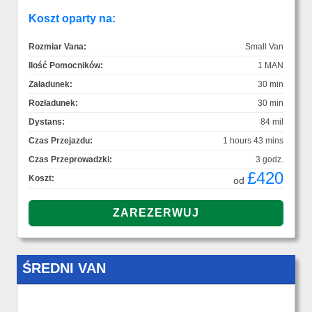
Koszt oparty na:
Rozmiar Vana:
Small Van
Ilość Pomocników:
1 MAN
Załadunek:
30 min
Rozładunek:
30 min
Dystans:
84 mil
Czas Przejazdu:
1 hours 43 mins
Czas Przeprowadzki:
3 godz.
£420
Koszt:
od
ŚREDNI VAN