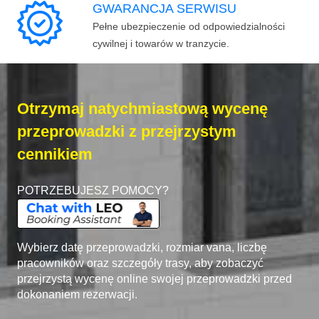
GWARANCJA SERWISU
Pełne ubezpieczenie od odpowiedzialności
cywilnej i towarów w tranzycie.
Otrzymaj natychmiastową wycenę
przeprowadzki z przejrzystym
cennikiem
POTRZEBUJESZ POMOCY?
Wybierz datę przeprowadzki, rozmiar vana, liczbę
pracowników oraz szczegóły trasy, aby zobaczyć
przejrzystą wycenę online swojej przeprowadzki przed
dokonaniem rezerwacji.