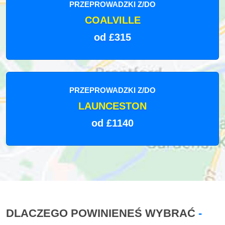
PRZEPROWADZKI Z/DO
COALVILLE
od £315
PRZEPROWADZKI Z/DO
LAUNCESTON
od £1140
DLACZEGO POWINIENEŚ WYBRAĆ
-