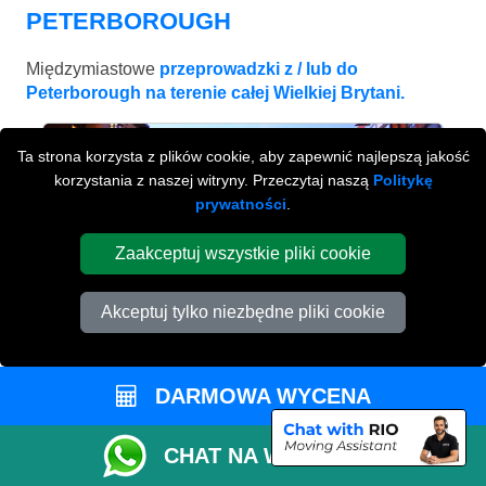
PETERBOROUGH
Międzymiastowe
przeprowadzki z / lub do
Peterborough na terenie całej Wielkiej Brytani.
Ta strona korzysta z plików cookie, aby zapewnić najlepszą jakość
korzystania z naszej witryny. Przeczytaj naszą
Politykę
prywatności
.
Zaakceptuj wszystkie pliki cookie
Akceptuj tylko niezbędne pliki cookie
DARMOWA WYCENA
BIRMINGHAM
od £443
CHAT NA WHATSAPP