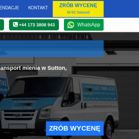
ZRÓB WYCENĘ
ENDACJE
KONTAKT
W 60 Sekund
WhatsApp
+44 173 3808 943
ansport mienia w Sutton,
ZRÓB WYCENĘ