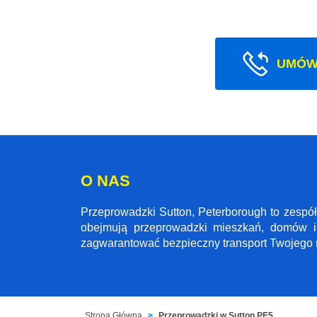
UMÓW
O NAS
Przeprowadzki Sutton, Peterborough to zespó
obejmują przeprowadzki mieszkań, domów i 
zagwarantować bezpieczny transport Twojego mi
Strona Główna
Przeprowadzki w Sutton PE5