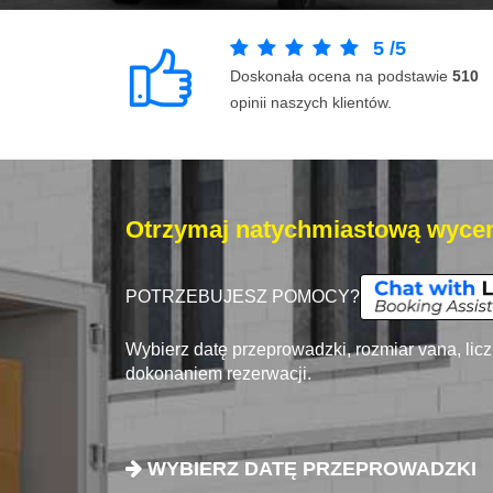
5
/
5
Doskonała ocena na podstawie
510
opinii naszych klientów.
Otrzymaj natychmiastową wycen
POTRZEBUJESZ POMOCY?
Wybierz datę przeprowadzki, rozmiar vana, lic
dokonaniem rezerwacji.
WYBIERZ DATĘ PRZEPROWADZKI