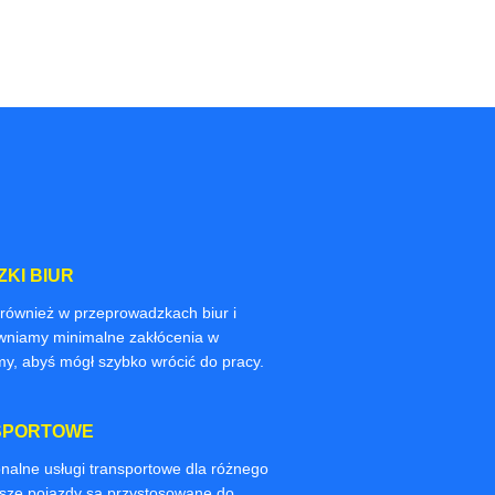
KI BIUR
 również w przeprowadzkach biur i
niamy minimalne zakłócenia w
my, abyś mógł szybko wrócić do pracy.
SPORTOWE
nalne usługi transportowe dla różnego
asze pojazdy są przystosowane do