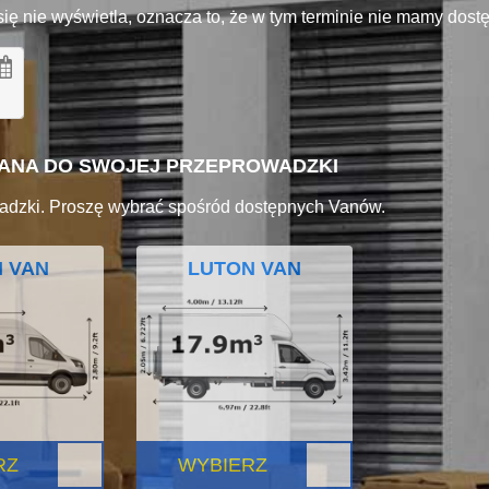
się nie wyświetla, oznacza to, że w tym terminie nie mamy dos
VANA DO SWOJEJ PRZEPROWADZKI
adzki. Proszę wybrać spośród dostępnych Vanów.
I VAN
LUTON VAN
RZ
WYBIERZ