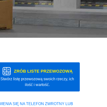
ZRÓB LISTE PRZEWOZOWĄ
Stwórz listę przewozową swoich rzeczy, ich
ilość i wartość.
IENIA SIĘ NA TELEFON ZWROTNY LUB