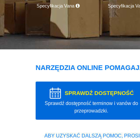
Specyfikacja Vana
Specyfikacja V
NARZĘDZIA ONLINE POMAGA
SPRAWDŹ DOSTĘPNOŚĆ
Sprawdź dostępność terminow i vanów do
przeprowadzki.
ABY UZYSKAĆ DALSZĄ POMOC, PROSI