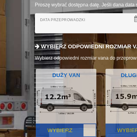
Proszę wybrać dostępna datę. Jeśli dana data 
DATA PRZEPROWADZKI
WYBIERZ ODPOWIEDNI ROZMIAR 
Wybierz odpowiedni rozmiar vana do przeprow
DUŻY VAN
DŁUG
WYBIERZ
WYBIE