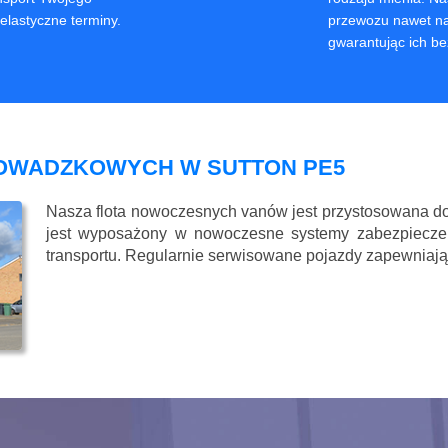
elastyczne terminy.
przewozu nawet naj
gwarantując ich be
OWADZKOWYCH W SUTTON PE5
Nasza flota nowoczesnych vanów jest przystosowana d
jest wyposażony w nowoczesne systemy zabezpieczeń
transportu. Regularnie serwisowane pojazdy zapewniaj