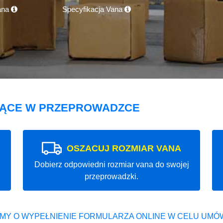
ana
Specyfikacja Vana
JĄCE W PRZEPROWADZCE
OSZACUJ ROZMIAR VANA
Dobierz odpowiedni rozmiar vana do swojej
przeprowadzki.
MY O WYPEŁNIENIE FORMULARZA ONLINE W CELU UMÓW