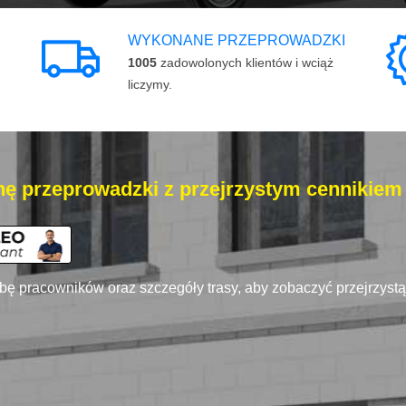
WYKONANE PRZEPROWADZKI
1005
zadowolonych klientów i wciąż
liczymy.
ę przeprowadzki z przejrzystym cennikiem
zbę pracowników oraz szczegóły trasy, aby zobaczyć przejrzyst