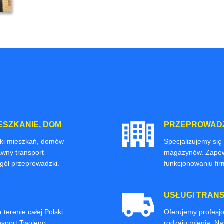
ESZKANIE, DOM
PRZEPROWADZ
ki mieszkań, domów
Specjalizujemy się
awny transport
magazynów. Zapew
gół przeprowadzki.
funkcjonowaniu fir
USŁUGI TRAN
terenie całej Polski.
Oferujemy profesjo
nsport Twojego
rodzaju mienia. N