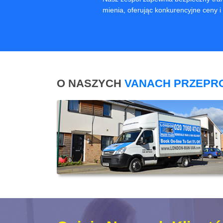
mienia, oferując konkurencyjne ceny i 
O NASZYCH
VANACH PRZEPR