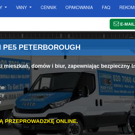
SY
VANY
CENNIK
OPAKOWANIA
FAQ
REKOM
E-MAIL
N PE5 PETERBOROUGH
mieszkań, domów i biur, zapewniając bezpieczny tr
ne
cy
e
Ą PRZEPROWADZKĘ ONLINE.