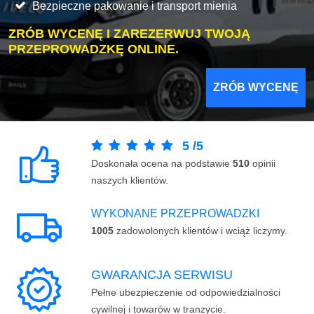
Bezpieczne pakowanie i transport mienia
ZRÓB WYCENĘ I ZAREZERWUJ TWOJĄ
PRZEPROWADZKĘ ONLINE.
ZRÓB WYCENĘ
5
/
5
Doskonała ocena na podstawie
510
opinii
naszych klientów.
WYKONANE PRZEPROWADZKI
1005
zadowolonych klientów i wciąż liczymy.
GWARANCJA SERWISU
Pełne ubezpieczenie od odpowiedzialności
cywilnej i towarów w tranzycie.