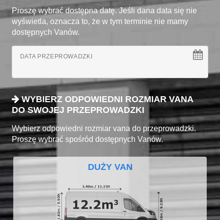
Proszę wybrać dostępna datę. Jeśli dana data się nie
wyświetla, oznacza to, że w tym terminie nie mamy
dostępnych Vanów.
DATA PRZEPROWADZKI
WYBIERZ ODPOWIEDNI ROZMIAR VANA
DO SWOJEJ PRZEPROWADZKI
Wybierz odpowiedni rozmiar vana do przeprowadzki.
Proszę wybrać spośród dostępnych Vanów.
DUŻY VAN