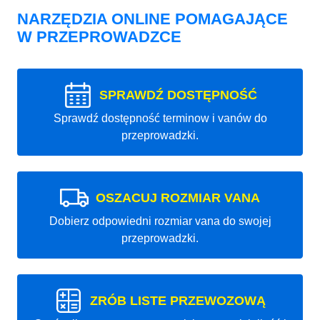
NARZĘDZIA ONLINE POMAGAJĄCE
W PRZEPROWADZCE
SPRAWDŹ DOSTĘPNOŚĆ
Sprawdź dostępność terminow i vanów do
przeprowadzki.
OSZACUJ ROZMIAR VANA
Dobierz odpowiedni rozmiar vana do swojej
przeprowadzki.
ZRÓB LISTE PRZEWOZOWĄ