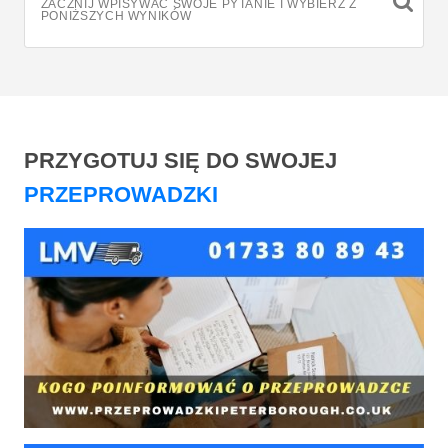
ZACZNIJ WPISYWAĆ SWOJE PYTANIE I WYBIERZ Z
PONIŻSZYCH WYNIKÓW
PRZYGOTUJ SIĘ DO SWOJEJ
PRZEPROWADZKI