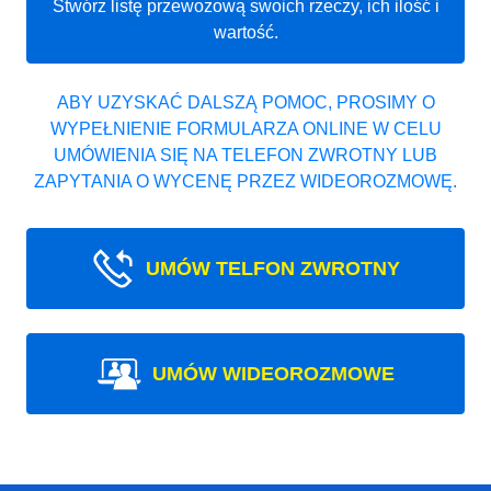
Stwórz listę przewozową swoich rzeczy, ich ilość i
wartość.
ABY UZYSKAĆ DALSZĄ POMOC, PROSIMY O
WYPEŁNIENIE FORMULARZA ONLINE W CELU
UMÓWIENIA SIĘ NA TELEFON ZWROTNY LUB
ZAPYTANIA O WYCENĘ PRZEZ WIDEOROZMOWĘ.
UMÓW TELFON ZWROTNY
UMÓW WIDEOROZMOWE