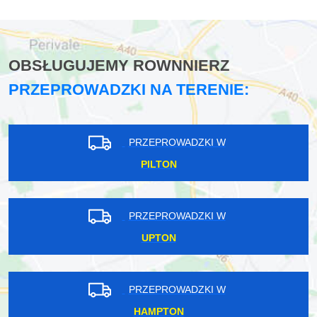
OBSŁUGUJEMY ROWNNIERZ
PRZEPROWADZKI NA TERENIE:
PRZEPROWADZKI W
PILTON
PRZEPROWADZKI W
UPTON
PRZEPROWADZKI W
HAMPTON