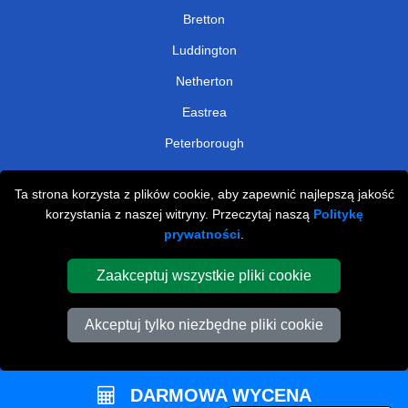
Bretton
Luddington
Netherton
Eastrea
Peterborough
NARZĘDZIA
Ta strona korzysta z plików cookie, aby zapewnić najlepszą jakość
korzystania z naszej witryny. Przeczytaj naszą
Politykę
Sprawdź Dostępność
prywatności
.
Oszacuj Rozmiar Vana
Zaakceptuj wszystkie pliki cookie
Status Zamówienia
Lista Przewozowa
Akceptuj tylko niezbędne pliki cookie
Płatności Online
Parkowanie w Peterborough
DARMOWA WYCENA