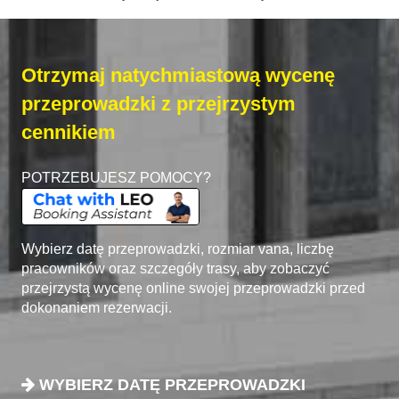
Otrzymaj natychmiastową wycenę
przeprowadzki z przejrzystym
cennikiem
POTRZEBUJESZ POMOCY?
Wybierz datę przeprowadzki, rozmiar vana, liczbę
pracowników oraz szczegóły trasy, aby zobaczyć
przejrzystą wycenę online swojej przeprowadzki przed
dokonaniem rezerwacji.
WYBIERZ DATĘ PRZEPROWADZKI