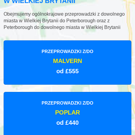
W WIELKIEJ BRYTANII
Obejmujemy ogólnokrajowe przeprowadzki z dowolnego
miasta w Wielkiej Brytanii do Peterborough oraz z
Peterborough do dowolnego miasta w Wielkiej Brytanii
PRZEPROWADZKI Z/DO
MALVERN
od £555
PRZEPROWADZKI Z/DO
POPLAR
od £440