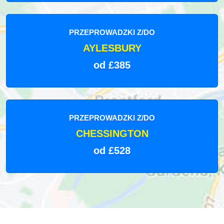
PRZEPROWADZKI Z/DO
AYLESBURY
od £385
PRZEPROWADZKI Z/DO
CHESSINGTON
od £528