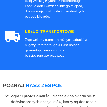
całej Wielkiej Brytanii, z Peterborough do
East Boldon i każdego innego miejsca,
dostosowując usługi do indywidualnych
potrzeb klientów.
USŁUGI TRANSPORTOWE
Zapewniamy transport różnych ładunków
między Peterborough a East Boldon,
gwarantując niezawodność i
bezpieczeństwo przewozu
POZNAJ
NASZ ZESPÓŁ
Zgrani profesjonaliści:
Nasza ekipa składa się z
doświadczonych specjalistów, którzy są doskonale