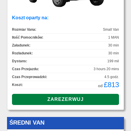
Koszt oparty na:
Rozmiar Vana:
Small Van
Ilość Pomocników:
1 MAN
Załadunek:
30 min
Rozładunek:
30 min
Dystans:
199 mil
Czas Przejazdu:
3 hours 20 mins
Czas Przeprowadzki:
4.5 godz.
£813
Koszt:
od
ŚREDNI VAN