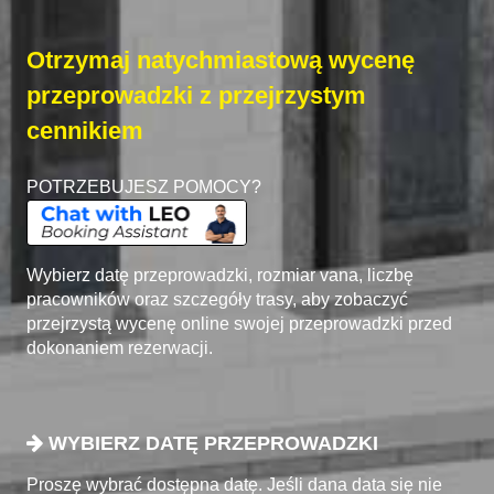
Otrzymaj natychmiastową wycenę
przeprowadzki z przejrzystym
cennikiem
POTRZEBUJESZ POMOCY?
Wybierz datę przeprowadzki, rozmiar vana, liczbę
pracowników oraz szczegóły trasy, aby zobaczyć
przejrzystą wycenę online swojej przeprowadzki przed
dokonaniem rezerwacji.
WYBIERZ DATĘ PRZEPROWADZKI
Proszę wybrać dostępna datę. Jeśli dana data się nie