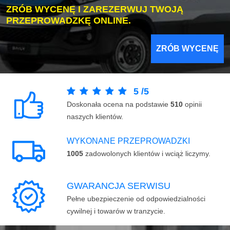
ZRÓB WYCENĘ I ZAREZERWUJ TWOJĄ
PRZEPROWADZKĘ ONLINE.
ZRÓB WYCENĘ
5
/
5
Doskonała ocena na podstawie
510
opinii
naszych klientów.
WYKONANE PRZEPROWADZKI
1005
zadowolonych klientów i wciąż liczymy.
GWARANCJA SERWISU
Pełne ubezpieczenie od odpowiedzialności
cywilnej i towarów w tranzycie.