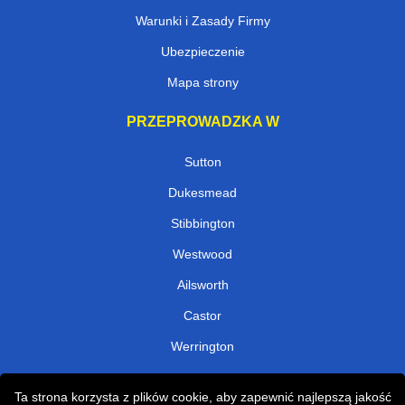
Warunki i Zasady Firmy
Ubezpieczenie
Mapa strony
PRZEPROWADZKA W
Sutton
Dukesmead
Stibbington
Westwood
Ailsworth
Castor
Werrington
NARZĘDZIA
Ta strona korzysta z plików cookie, aby zapewnić najlepszą jakość