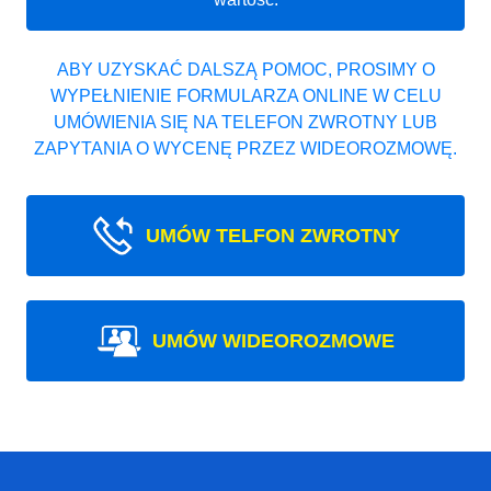
ABY UZYSKAĆ DALSZĄ POMOC, PROSIMY O
WYPEŁNIENIE FORMULARZA ONLINE W CELU
UMÓWIENIA SIĘ NA TELEFON ZWROTNY LUB
ZAPYTANIA O WYCENĘ PRZEZ WIDEOROZMOWĘ.
UMÓW TELFON ZWROTNY
UMÓW WIDEOROZMOWE