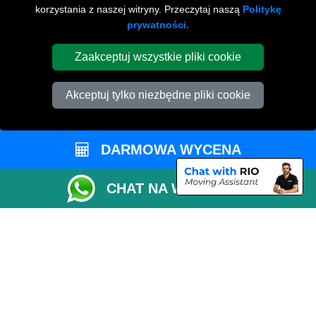
korzystania z naszej witryny. Przeczytaj naszą
Politykę
Sprawdź Dostępność
prywatności
.
Oszacuj Rozmiar Vana
Zaakceptuj wszystkie pliki cookie
Status Zamówienia
Lista Przewozowa
Akceptuj tylko niezbędne pliki cookie
Płatności Online
Parkowanie w Peterborough
DARMOWA WYCENA
Współpracuj z Nami
Sprawdź CC / ULEZ
CHAT NA WHATSAPP
Sprawdź Odległość
Affordable Removals London
Removals Man Van in Peterborough
Cardboard Boxes London