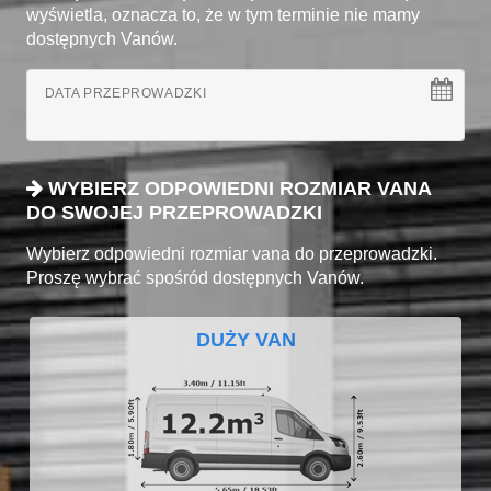
wyświetla, oznacza to, że w tym terminie nie mamy
dostępnych Vanów.
DATA PRZEPROWADZKI
WYBIERZ ODPOWIEDNI ROZMIAR VANA
DO SWOJEJ PRZEPROWADZKI
Wybierz odpowiedni rozmiar vana do przeprowadzki.
Proszę wybrać spośród dostępnych Vanów.
DUŻY VAN