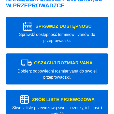
W PRZEPROWADZCE
SPRAWDŹ DOSTĘPNOŚĆ
Sprawdź dostępność terminow i vanów do
przeprowadzki.
OSZACUJ ROZMIAR VANA
Dobierz odpowiedni rozmiar vana do swojej
przeprowadzki.
ZRÓB LISTE PRZEWOZOWĄ
Stwórz listę przewozową swoich rzeczy, ich ilość i
wartość.