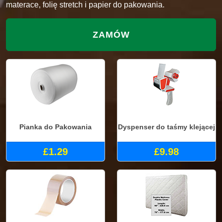
materace, folię stretch i papier do pakowania.
ZAMÓW
Pianka do Pakowania
Dyspenser do taśmy klejącej
£1.29
£9.98