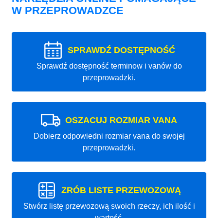
W PRZEPROWADZCE
SPRAWDŹ DOSTĘPNOŚĆ
Sprawdź dostępność terminow i vanów do
przeprowadzki.
OSZACUJ ROZMIAR VANA
Dobierz odpowiedni rozmiar vana do swojej
przeprowadzki.
ZRÓB LISTE PRZEWOZOWĄ
Stwórz listę przewozową swoich rzeczy, ich ilość i
wartość.