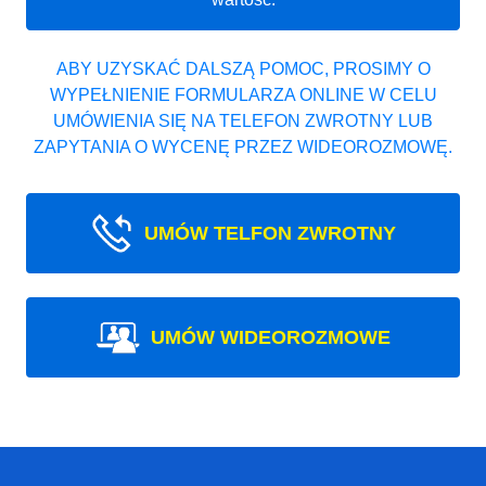
ABY UZYSKAĆ DALSZĄ POMOC, PROSIMY O
WYPEŁNIENIE FORMULARZA ONLINE W CELU
UMÓWIENIA SIĘ NA TELEFON ZWROTNY LUB
ZAPYTANIA O WYCENĘ PRZEZ WIDEOROZMOWĘ.
UMÓW TELFON ZWROTNY
UMÓW WIDEOROZMOWE