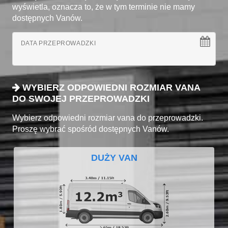
wyświetla, oznacza to, że w tym terminie nie mamy
dostępnych Vanów.
DATA PRZEPROWADZKI
WYBIERZ ODPOWIEDNI ROZMIAR VANA
DO SWOJEJ PRZEPROWADZKI
Wybierz odpowiedni rozmiar vana do przeprowadzki.
Proszę wybrać spośród dostępnych Vanów.
DUŻY VAN