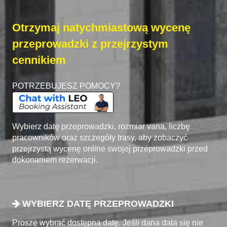
Otrzymaj natychmiastową wycenę
przeprowadzki z przejrzystym
cennikiem
POTRZEBUJESZ POMOCY?
Wybierz datę przeprowadzki, rozmiar vana, liczbę
pracowników oraz szczegóły trasy, aby zobaczyć
przejrzystą wycenę online swojej przeprowadzki przed
dokonaniem rezerwacji.
WYBIERZ DATĘ PRZEPROWADZKI
Proszę wybrać dostępna datę. Jeśli dana data się nie