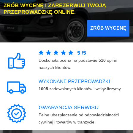
ZRÓB WYCENĘ I ZAREZERWUJ TWOJĄ
PRZEPROWADZKĘ ONLINE.
ZRÓB WYCENĘ
5
/
5
Doskonała ocena na podstawie
510
opinii
naszych klientów.
WYKONANE PRZEPROWADZKI
1005
zadowolonych klientów i wciąż liczymy.
GWARANCJA SERWISU
Pełne ubezpieczenie od odpowiedzialności
cywilnej i towarów w tranzycie.