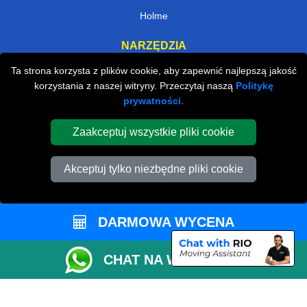
Holme
NARZĘDZIA
Ta strona korzysta z plików cookie, aby zapewnić najlepszą jakość
Sprawdź Dostępność
korzystania z naszej witryny. Przeczytaj naszą
Politykę
Oszacuj Rozmiar Vana
prywatności
.
Status Zamówienia
Zaakceptuj wszystkie pliki cookie
Lista Przewozowa
Akceptuj tylko niezbędne pliki cookie
Płatności Online
Parkowanie w Peterborough
Współpracuj z Nami
DARMOWA WYCENA
Sprawdź CC / ULEZ
CHAT NA WHATSAPP
Sprawdź Odległość