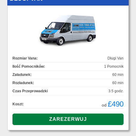
Rozmiar Vana:
Długi Van
Ilość Pomocników:
1 Pomocnik
Załadunek:
60 min
Rozładunek:
60 min
Czas Przeprowadzki
3.5 godz.
£490
Koszt:
od