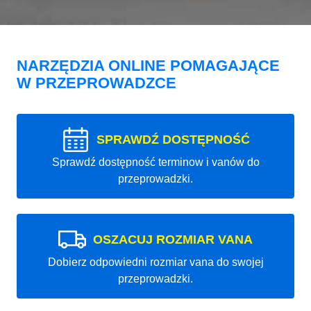
NARZĘDZIA ONLINE POMAGAJĄCE
W PRZEPROWADZCE
SPRAWDŹ DOSTĘPNOŚĆ
Sprawdź dostępność terminow i vanów do
przeprowadzki.
OSZACUJ ROZMIAR VANA
Dobierz odpowiedni rozmiar vana do swojej
przeprowadzki.