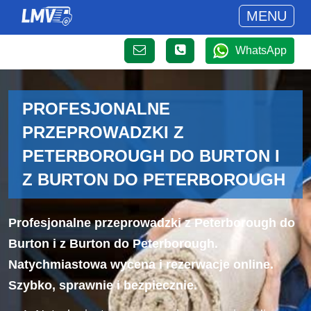
MENU
WhatsApp
PROFESJONALNE
PRZEPROWADZKI Z
PETERBOROUGH DO BURTON I
Z BURTON DO PETERBOROUGH
Profesjonalne przeprowadzki z Peterborough do
Burton i z Burton do Peterborough.
Natychmiastowa wycena i rezerwacje online.
Szybko, sprawnie i bezpiecznie.