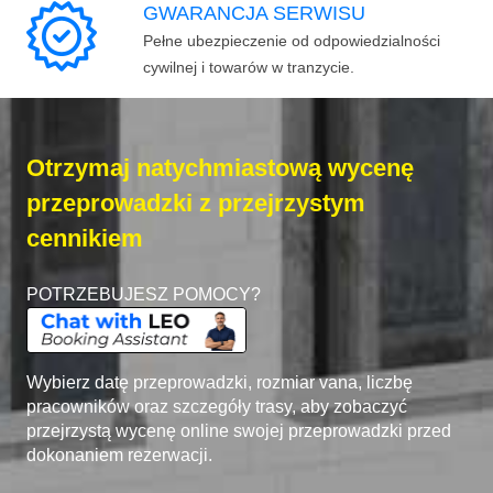
GWARANCJA SERWISU
Pełne ubezpieczenie od odpowiedzialności
cywilnej i towarów w tranzycie.
Otrzymaj natychmiastową wycenę
przeprowadzki z przejrzystym
cennikiem
POTRZEBUJESZ POMOCY?
Wybierz datę przeprowadzki, rozmiar vana, liczbę
pracowników oraz szczegóły trasy, aby zobaczyć
przejrzystą wycenę online swojej przeprowadzki przed
dokonaniem rezerwacji.