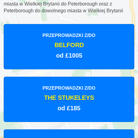
miasta w Wielkiej Brytanii do Peterborough oraz z
Peterborough do dowolnego miasta w Wielkiej Brytanii
PRZEPROWADZKI Z/DO
BELFORD
od £1005
PRZEPROWADZKI Z/DO
THE STUKELEYS
od £185