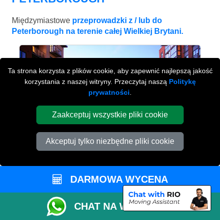
Międzymiastowe
przeprowadzki z / lub do
Peterborough na terenie całej Wielkiej Brytani.
Ta strona korzysta z plików cookie, aby zapewnić najlepszą jakość
korzystania z naszej witryny. Przeczytaj naszą
Politykę
prywatności
.
Zaakceptuj wszystkie pliki cookie
Akceptuj tylko niezbędne pliki cookie
BIRMINGHAM
DARMOWA WYCENA
od £443
CHAT NA WHATSAPP