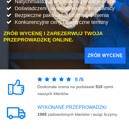
Natychmiastowa wycena i rezerwacje online
Doświadczeni i wykwalifikowani pracownicy
Bezpieczne pakowanie i transport mienia
Konkurencyjne ceny i elastyczne terminy
ZRÓB WYCENĘ I ZAREZERWUJ TWOJA
PRZEPROWADZKĘ ONLINE.
ZRÓB WYCENĘ
5
/
5
Doskonała ocena na podstawie
510
opinii
naszych klientów.
WYKONANE PRZEPROWADZKI
1005
zadowolonych klientów i wciąż liczymy.