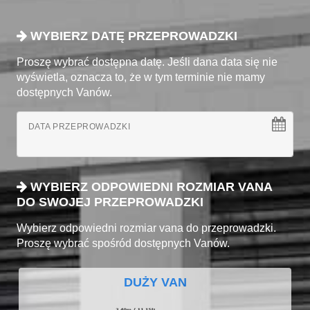
WYBIERZ DATĘ PRZEPROWADZKI
Proszę wybrać dostępna datę. Jeśli dana data się nie
wyświetla, oznacza to, że w tym terminie nie mamy
dostępnych Vanów.
DATA PRZEPROWADZKI
WYBIERZ ODPOWIEDNI ROZMIAR VANA
DO SWOJEJ PRZEPROWADZKI
Wybierz odpowiedni rozmiar vana do przeprowadzki.
Proszę wybrać spośród dostępnych Vanów.
DUŻY VAN