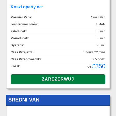
Koszt oparty na:
Rozmiar Vana:
Small Van
Ilość Pomocników:
1 MAN
Załadunek:
30 min
Rozładunek:
30 min
Dystans:
70 mil
Czas Przejazdu:
1 hours 22 mins
Czas Przeprowadzki:
2.5 godz.
£350
Koszt:
od
ŚREDNI VAN