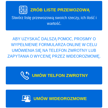
ZRÓB LISTE PRZEWOZOWĄ
Stwórz listę przewozową swoich rzeczy, ich ilość i
wartość.
ABY UZYSKAĆ DALSZĄ POMOC, PROSIMY O
WYPEŁNIENIE FORMULARZA ONLINE W CELU
UMÓWIENIA SIĘ NA TELEFON ZWROTNY LUB
ZAPYTANIA O WYCENĘ PRZEZ WIDEOROZMOWĘ.
UMÓW TELFON ZWROTNY
UMÓW WIDEOROZMOWE