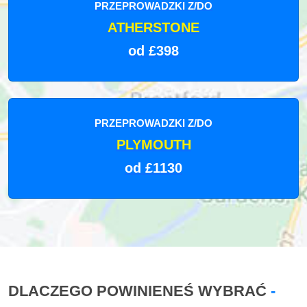
PRZEPROWADZKI Z/DO
ATHERSTONE
od £398
PRZEPROWADZKI Z/DO
PLYMOUTH
od £1130
DLACZEGO POWINIENEŚ WYBRAĆ
-