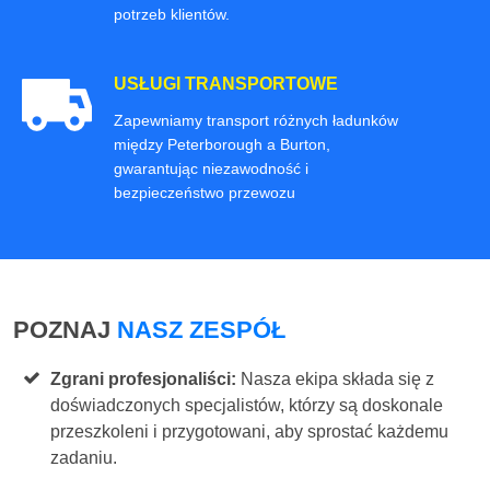
potrzeb klientów.
USŁUGI TRANSPORTOWE
Zapewniamy transport różnych ładunków
między Peterborough a Burton,
gwarantując niezawodność i
bezpieczeństwo przewozu
POZNAJ
NASZ ZESPÓŁ
Zgrani profesjonaliści:
Nasza ekipa składa się z
doświadczonych specjalistów, którzy są doskonale
przeszkoleni i przygotowani, aby sprostać każdemu
zadaniu.