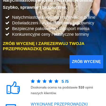
Natychmiastowa wycena i rezerwacje online.
Szybko, sprawnie i bezpiecznie.
Natychmiastowa wycena i rezerwacje online
Doświadczeni i wykwalifikowani pracownicy
Bezpieczne pakowanie i transport mienia
Konkurencyjne ceny i elastyczne terminy
ZRÓB WYCENĘ I ZAREZERWUJ TWOJA
PRZEPROWADZKĘ ONLINE.
ZRÓB WYCENĘ
5
/
5
Doskonała ocena na podstawie
510
opinii
naszych klientów.
WYKONANE PRZEPROWADZKI