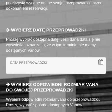
przejrzystą wycenę online swojej przeprowadzki przed
dokonaniem rezerwacji.
WYBIERZ DATĘ PRZEPROWADZKI
Proszę wybrać dostępna datę. Jeśli dana data się nie
wyświetla, oznacza to, że w tym terminie nie mamy
dostępnych Vanów.
DATA PRZEPROWADZKI
WYBIERZ ODPOWIEDNI ROZMIAR VANA
DO SWOJEJ PRZEPROWADZKI
Wybierz odpowiedni rozmiar vana do przeprowadzki.
Proszę wybrać spośród dostępnych Vanów.