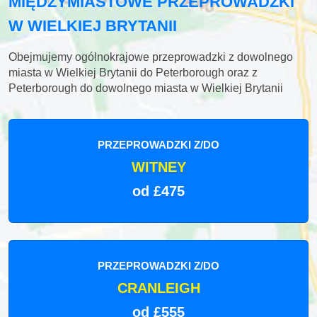
MIĘDZYMIASTOWE PRZEPROWADZKI
W WIELKIEJ BRYTANII
Obejmujemy ogólnokrajowe przeprowadzki z dowolnego
miasta w Wielkiej Brytanii do Peterborough oraz z
Peterborough do dowolnego miasta w Wielkiej Brytanii
PRZEPROWADZKI Z/DO
WITNEY
od £475
PRZEPROWADZKI Z/DO
CRANLEIGH
od £555