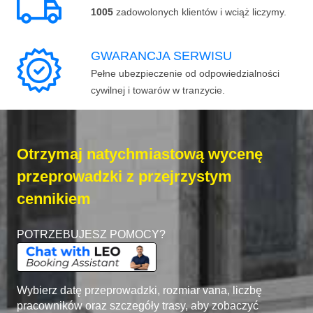
1005
zadowolonych klientów i wciąż liczymy.
GWARANCJA SERWISU
Pełne ubezpieczenie od odpowiedzialności
cywilnej i towarów w tranzycie.
Otrzymaj natychmiastową wycenę
przeprowadzki z przejrzystym
cennikiem
POTRZEBUJESZ POMOCY?
Wybierz datę przeprowadzki, rozmiar vana, liczbę
pracowników oraz szczegóły trasy, aby zobaczyć