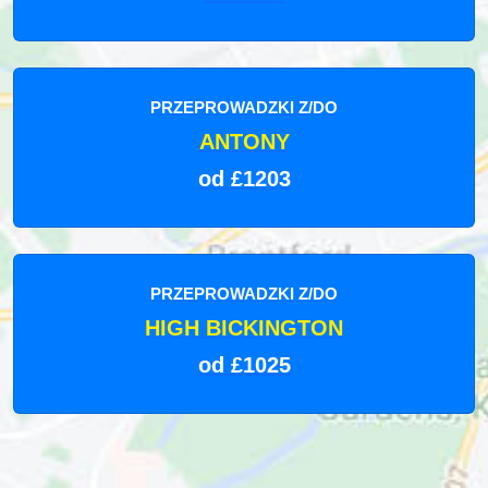
PRZEPROWADZKI Z/DO
ANTONY
od £1203
PRZEPROWADZKI Z/DO
HIGH BICKINGTON
od £1025