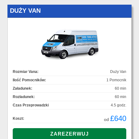
DUŻY VAN
Rozmiar Vana:
Duży Van
Ilość Pomocników:
1 Pomocnik
Załadunek:
60 min
Rozładunek:
60 min
Czas Przeprowadzki
4.5 godz.
£640
Koszt:
od