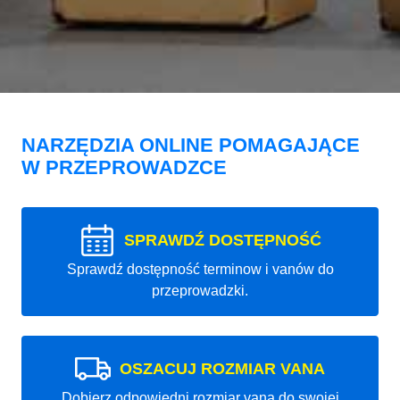
NARZĘDZIA ONLINE POMAGAJĄCE
W PRZEPROWADZCE
SPRAWDŹ DOSTĘPNOŚĆ
Sprawdź dostępność terminow i vanów do
przeprowadzki.
OSZACUJ ROZMIAR VANA
Dobierz odpowiedni rozmiar vana do swojej