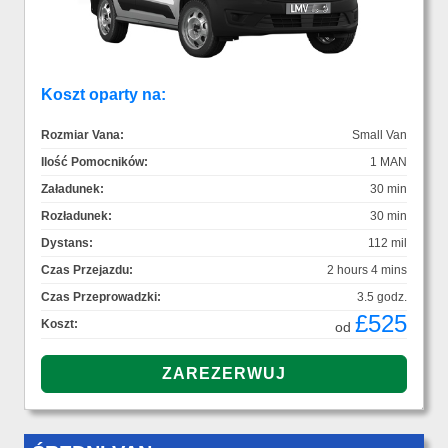
Koszt oparty na:
Rozmiar Vana:
Small Van
Ilość Pomocników:
1 MAN
Załadunek:
30 min
Rozładunek:
30 min
Dystans:
112 mil
Czas Przejazdu:
2 hours 4 mins
Czas Przeprowadzki:
3.5 godz.
£525
Koszt:
od