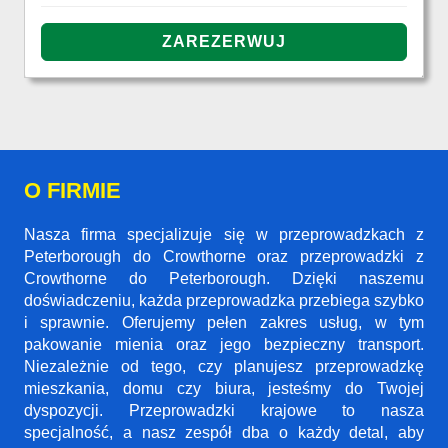
O FIRMIE
Nasza firma specjalizuje się w przeprowadzkach z
Peterborough do Crowthorne oraz przeprowadzki z
Crowthorne do Peterborough. Dzięki naszemu
doświadczeniu, każda przeprowadzka przebiega szybko
i sprawnie. Oferujemy pełen zakres usług, w tym
pakowanie mienia oraz jego bezpieczny transport.
Niezależnie od tego, czy planujesz przeprowadzkę
mieszkania, domu czy biura, jesteśmy do Twojej
dyspozycji. Przeprowadzki krajowe to nasza
specjalność, a nasz zespół dba o każdy detal, aby