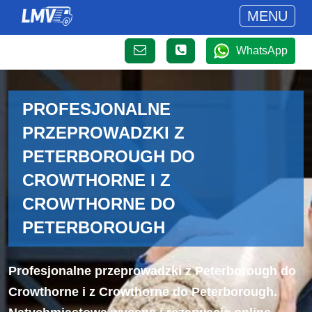
MENU
WhatsApp
PROFESJONALNE
PRZEPROWADZKI Z
PETERBOROUGH DO
CROWTHORNE I Z
CROWTHORNE DO
PETERBOROUGH
Profesjonalne przeprowadzki z Peterborough do
Crowthorne i z Crowthorne do Peterborough.