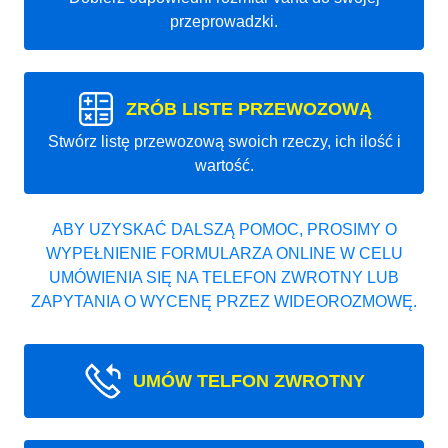
przeprowadzki.
ZRÓB LISTE PRZEWOZOWĄ
Stwórz listę przewozową swoich rzeczy, ich ilość i
wartość.
ABY UZYSKAĆ DALSZĄ POMOC, PROSIMY O
WYPEŁNIENIE FORMULARZA ONLINE W CELU
UMÓWIENIA SIĘ NA TELEFON ZWROTNY LUB
ZAPYTANIA O WYCENĘ PRZEZ WIDEOROZMOWĘ.
UMÓW TELFON ZWROTNY