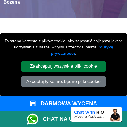
Bozena
MIĘDZYMIASTOWE
Ta strona korzysta z plików cookie, aby zapewnić najlepszą jakość
PRZEPROWADZKI
Z / LUB DO
korzystania z naszej witryny. Przeczytaj naszą
Politykę
prywatności
.
PETERBOROUGH
Zaakceptuj wszystkie pliki cookie
Międzymiastowe
przeprowadzki z / lub do
Peterborough na terenie całej Wielkiej Brytani.
Akceptuj tylko niezbędne pliki cookie
DARMOWA WYCENA
CHAT NA WHATSAPP