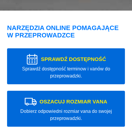
NARZĘDZIA ONLINE POMAGAJĄCE
W PRZEPROWADZCE
SPRAWDŹ DOSTĘPNOŚĆ
Sprawdź dostępność terminow i vanów do
przeprowadzki.
OSZACUJ ROZMIAR VANA
Dobierz odpowiedni rozmiar vana do swojej
przeprowadzki.