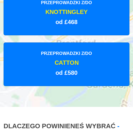
PRZEPROWADZKI Z/DO
KNOTTINGLEY
od £468
PRZEPROWADZKI Z/DO
CATTON
od £580
DLACZEGO POWINIENEŚ WYBRAĆ
-