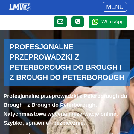
MENU
WhatsApp
PROFESJONALNE
PRZEPROWADZKI Z
PETERBOROUGH DO BROUGH I
Z BROUGH DO PETERBOROUGH
Profesjonalne przeprowadzki z Peterborough do
Brough i z Brough do Peterborough.
Natychmiastowa wycena i rezerwacje online.
Szybko, sprawnie i bezpiecznie.