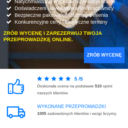
Natychmiastowa wycena i rezerwacje online
Doświadczeni i wykwalifikowani pracownicy
Bezpieczne pakowanie i transport mienia
Konkurencyjne ceny i elastyczne terminy
ZRÓB WYCENĘ I ZAREZERWUJ TWOJA
PRZEPROWADZKĘ ONLINE.
ZRÓB WYCENĘ
5
/
5
Doskonała ocena na podstawie
510
opinii
naszych klientów.
WYKONANE PRZEPROWADZKI
1005
zadowolonych klientów i wciąż liczymy.