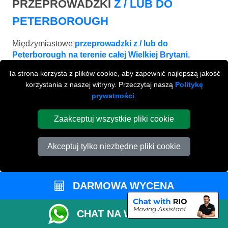
PRZEPROWADZKI
Z / LUB DO
PETERBOROUGH
Międzymiastowe
przeprowadzki z / lub do
Peterborough na terenie całej Wielkiej Brytani.
Ta strona korzysta z plików cookie, aby zapewnić najlepszą jakość
korzystania z naszej witryny. Przeczytaj naszą
Politykę
prywatności
.
Zaakceptuj wszystkie pliki cookie
Akceptuj tylko niezbędne pliki cookie
DARMOWA WYCENA
BRIGHTON
CHAT NA WHATSAPP
od £660