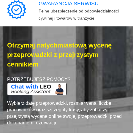
GWARANCJA SERWISU
Pełne ubezpieczenie od odpowiedzialności
cywilnej i towarów w tranzycie.
Otrzymaj natychmiastową wycenę
przeprowadzki z przejrzystym
cennikiem
POTRZEBUJESZ POMOCY?
Wybierz datę przeprowadzki, rozmiar vana, liczbę
pracowników oraz szczegóły trasy, aby zobaczyć
przejrzystą wycenę online swojej przeprowadzki przed
dokonaniem rezerwacji.