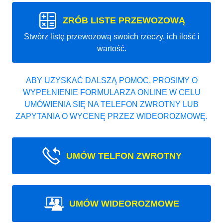
ZRÓB LISTE PRZEWOZOWĄ
Stwórz listę przewozową swoich rzeczy, ich ilość i
wartość.
ABY UZYSKAĆ DALSZĄ POMOC, PROSIMY O
WYPEŁNIENIE FORMULARZA ONLINE W CELU
UMÓWIENIA SIĘ NA TELEFON ZWROTNY LUB
ZAPYTANIA O WYCENĘ PRZEZ WIDEOROZMOWĘ.
UMÓW TELFON ZWROTNY
UMÓW WIDEOROZMOWE