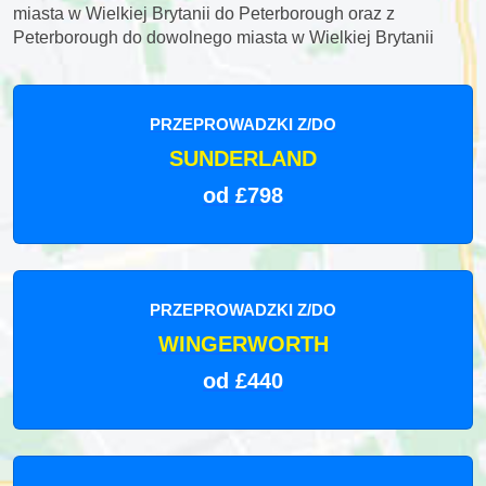
miasta w Wielkiej Brytanii do Peterborough oraz z
Peterborough do dowolnego miasta w Wielkiej Brytanii
PRZEPROWADZKI Z/DO
SUNDERLAND
od £798
PRZEPROWADZKI Z/DO
WINGERWORTH
od £440