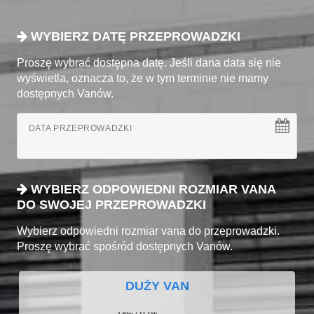
WYBIERZ DATĘ PRZEPROWADZKI
Proszę wybrać dostępna datę. Jeśli dana data się nie
wyświetla, oznacza to, że w tym terminie nie mamy
dostępnych Vanów.
DATA PRZEPROWADZKI
WYBIERZ ODPOWIEDNI ROZMIAR VANA
DO SWOJEJ PRZEPROWADZKI
Wybierz odpowiedni rozmiar vana do przeprowadzki.
Proszę wybrać spośród dostępnych Vanów.
DUŻY VAN