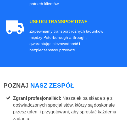
potrzeb klientów.
USŁUGI TRANSPORTOWE
Zapewniamy transport różnych ładunków
między Peterborough a Brough,
gwarantując niezawodność i
bezpieczeństwo przewozu
POZNAJ
NASZ ZESPÓŁ
Zgrani profesjonaliści:
Nasza ekipa składa się z
doświadczonych specjalistów, którzy są doskonale
przeszkoleni i przygotowani, aby sprostać każdemu
zadaniu.