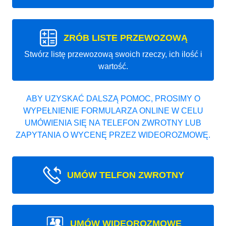
ZRÓB LISTE PRZEWOZOWĄ
Stwórz listę przewozową swoich rzeczy, ich ilość i
wartość.
ABY UZYSKAĆ DALSZĄ POMOC, PROSIMY O
WYPEŁNIENIE FORMULARZA ONLINE W CELU
UMÓWIENIA SIĘ NA TELEFON ZWROTNY LUB
ZAPYTANIA O WYCENĘ PRZEZ WIDEOROZMOWĘ.
UMÓW TELFON ZWROTNY
UMÓW WIDEOROZMOWE