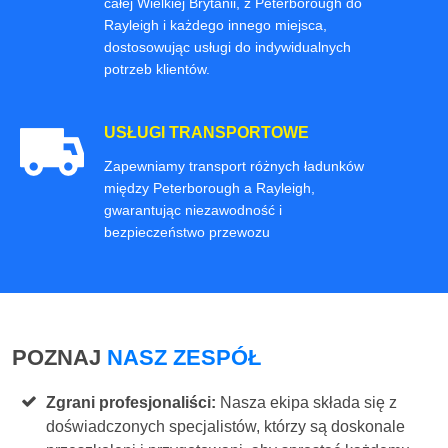
całej Wielkiej Brytanii, z Peterborough do
Rayleigh i każdego innego miejsca,
dostosowując usługi do indywidualnych
potrzeb klientów.
USŁUGI TRANSPORTOWE
Zapewniamy transport różnych ładunków
między Peterborough a Rayleigh,
gwarantując niezawodność i
bezpieczeństwo przewozu
POZNAJ
NASZ ZESPÓŁ
Zgrani profesjonaliści:
Nasza ekipa składa się z
doświadczonych specjalistów, którzy są doskonale