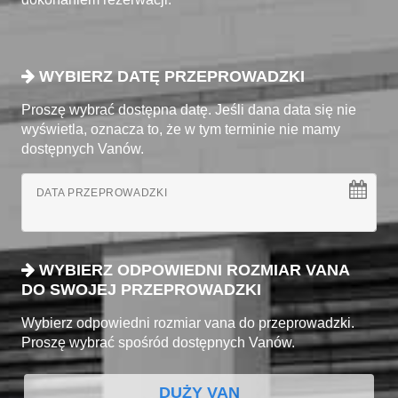
WYBIERZ DATĘ PRZEPROWADZKI
Proszę wybrać dostępna datę. Jeśli dana data się nie
wyświetla, oznacza to, że w tym terminie nie mamy
dostępnych Vanów.
DATA PRZEPROWADZKI
WYBIERZ ODPOWIEDNI ROZMIAR VANA
DO SWOJEJ PRZEPROWADZKI
Wybierz odpowiedni rozmiar vana do przeprowadzki.
Proszę wybrać spośród dostępnych Vanów.
DUŻY VAN