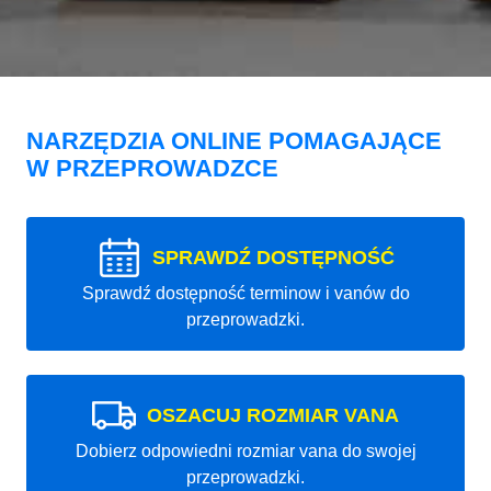
NARZĘDZIA ONLINE POMAGAJĄCE
W PRZEPROWADZCE
SPRAWDŹ DOSTĘPNOŚĆ
Sprawdź dostępność terminow i vanów do
przeprowadzki.
OSZACUJ ROZMIAR VANA
Dobierz odpowiedni rozmiar vana do swojej
przeprowadzki.