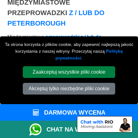
MIĘDZYMIASTOWE
PRZEPROWADZKI
Z / LUB DO
PETERBOROUGH
Międzymiastowe
przeprowadzki z / lub do
Peterborough na terenie całej Wielkiej Brytani.
Ta strona korzysta z plików cookie, aby zapewnić najlepszą jakość
korzystania z naszej witryny. Przeczytaj naszą
Politykę
prywatności
.
Zaakceptuj wszystkie pliki cookie
Akceptuj tylko niezbędne pliki cookie
DARMOWA WYCENA
CHAT NA WHATSAPP
BRISTOL