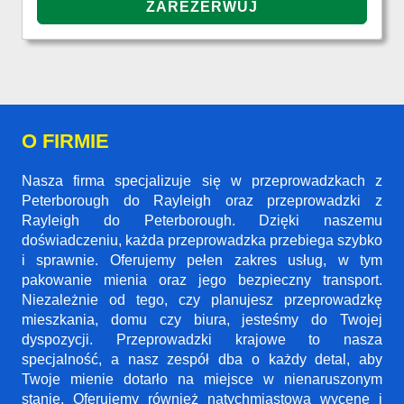
O FIRMIE
Nasza firma specjalizuje się w przeprowadzkach z
Peterborough do Rayleigh oraz przeprowadzki z
Rayleigh do Peterborough. Dzięki naszemu
doświadczeniu, każda przeprowadzka przebiega szybko
i sprawnie. Oferujemy pełen zakres usług, w tym
pakowanie mienia oraz jego bezpieczny transport.
Niezależnie od tego, czy planujesz przeprowadzkę
mieszkania, domu czy biura, jesteśmy do Twojej
dyspozycji. Przeprowadzki krajowe to nasza
specjalność, a nasz zespół dba o każdy detal, aby
Twoje mienie dotarło na miejsce w nienaruszonym
stanie. Oferujemy również natychmiastową wycenę i