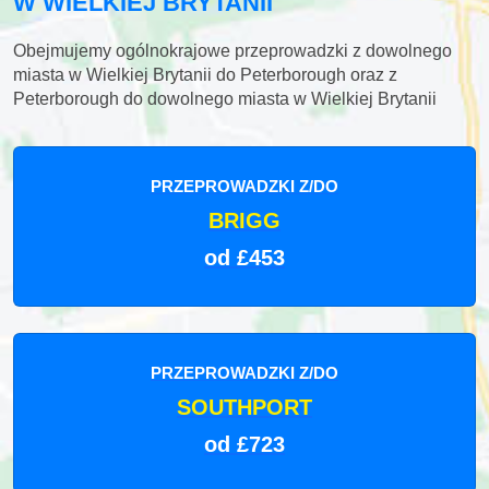
W WIELKIEJ BRYTANII
Obejmujemy ogólnokrajowe przeprowadzki z dowolnego
miasta w Wielkiej Brytanii do Peterborough oraz z
Peterborough do dowolnego miasta w Wielkiej Brytanii
PRZEPROWADZKI Z/DO
BRIGG
od £453
PRZEPROWADZKI Z/DO
SOUTHPORT
od £723