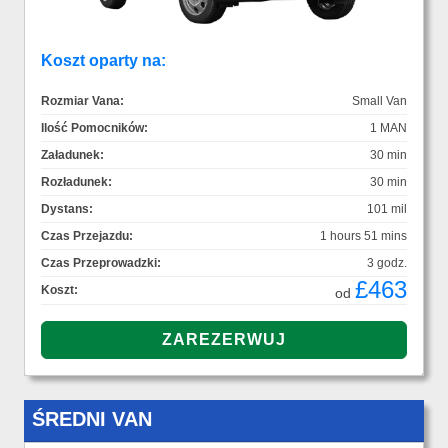
Koszt oparty na:
Rozmiar Vana:
Small Van
Ilość Pomocników:
1 MAN
Załadunek:
30 min
Rozładunek:
30 min
Dystans:
101 mil
Czas Przejazdu:
1 hours 51 mins
Czas Przeprowadzki:
3 godz.
£463
Koszt:
od
ŚREDNI VAN