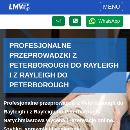
MENU
WhatsApp
PROFESJONALNE
PRZEPROWADZKI Z
PETERBOROUGH DO RAYLEIGH
I Z RAYLEIGH DO
PETERBOROUGH
Profesjonalne przeprowadzki z Peterborough do
Rayleigh i z Rayleigh do Peterborough.
Natychmiastowa wycena i rezerwacje online.
Szybko, sprawnie i bezpiecznie.