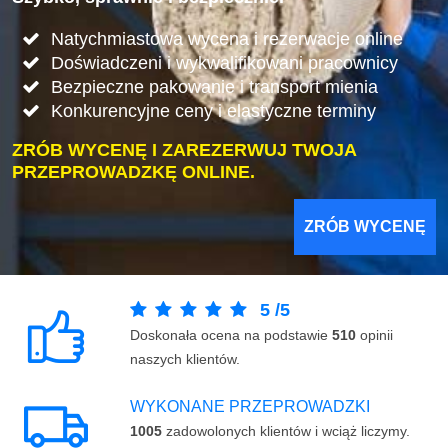
Natychmiastowa wycena i rezerwacje online
Doświadczeni i wykwalifikowani pracownicy
Bezpieczne pakowanie i transport mienia
Konkurencyjne ceny i elastyczne terminy
ZRÓB WYCENĘ I ZAREZERWUJ TWOJA
PRZEPROWADZKĘ ONLINE.
ZRÓB WYCENĘ
5
/
5
Doskonała ocena na podstawie
510
opinii
naszych klientów.
WYKONANE PRZEPROWADZKI
1005
zadowolonych klientów i wciąż liczymy.