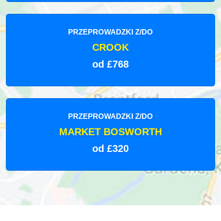
PRZEPROWADZKI Z/DO
CROOK
od £768
PRZEPROWADZKI Z/DO
MARKET BOSWORTH
od £320