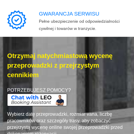
GWARANCJA SERWISU
Pełne ubezpieczenie od odpowiedzialności
cywilnej i towarów w tranzycie.
Otrzymaj natychmiastową wycenę
przeprowadzki z przejrzystym
cennikiem
POTRZEBUJESZ POMOCY?
Wybierz datę przeprowadzki, rozmiar vana, liczbę
pracowników oraz szczegóły trasy, aby zobaczyć
przejrzystą wycenę online swojej przeprowadzki przed
dokonaniem rezerwacji.