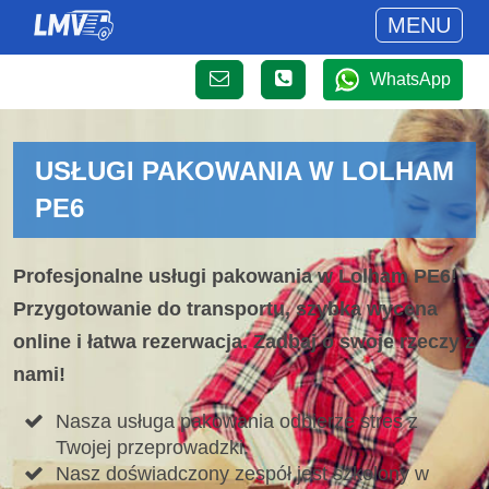
MENU
WhatsApp
USŁUGI PAKOWANIA W LOLHAM
PE6
Profesjonalne usługi pakowania w Lolham PE6!
Przygotowanie do transportu, szybka wycena
online i łatwa rezerwacja. Zadbaj o swoje rzeczy z
nami!
Nasza usługa pakowania odbierze stres z
Twojej przeprowadzki.
Nasz doświadczony zespół jest szkolony w