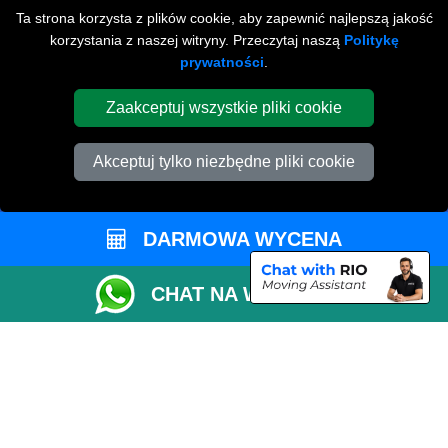
Achurch
Ta strona korzysta z plików cookie, aby zapewnić najlepszą jakość
korzystania z naszej witryny. Przeczytaj naszą
Politykę
Fengate
prywatności
.
NARZĘDZIA
Zaakceptuj wszystkie pliki cookie
Sprawdź Dostępność
Akceptuj tylko niezbędne pliki cookie
Oszacuj Rozmiar Vana
Status Zamówienia
Lista Przewozowa
DARMOWA WYCENA
Płatności Online
CHAT NA WHATSAPP
Parkowanie w Peterborough
Współpracuj z Nami
Sprawdź CC / ULEZ
Sprawdź Odległość