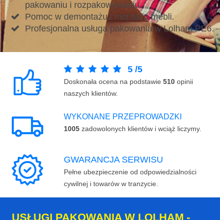
pakowaniu i rozpakowywaniu.
Pomoc w demontażu i montażu mebli.
Profesjonalna usługa pakowania w Lolham PE6.
5
/
5
Doskonała ocena na podstawie
510
opinii
naszych klientów.
WYKONANE PRZEPROWADZKI
1005
zadowolonych klientów i wciąż liczymy.
GWARANCJA SERWISU
Pełne ubezpieczenie od odpowiedzialności
cywilnej i towarów w tranzycie.
USŁUGI PAKOWANIA W LOLHAM -