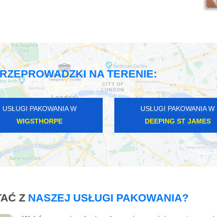
RZEPROWADZKI NA TERENIE:
USŁUGI PAKOWANIA W
USŁUGI PAKOWANIA W
WIGSTHORPE
DEEPING ST JAMES
AĆ Z
NASZEJ USŁUGI PAKOWANIA?