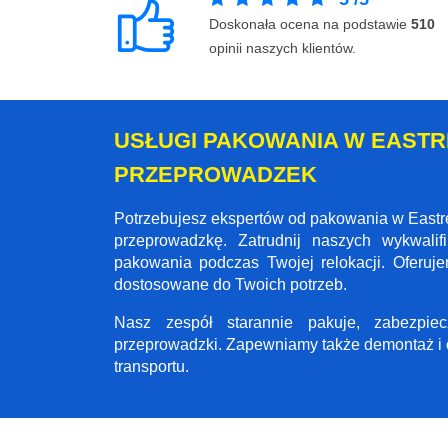
Doskonała ocena na podstawie
510
opinii naszych klientów.
USŁUGI PAKOWANIA W EASTRE
PRZEPROWADZEK
Potrzebujesz ekspertów od pakowania w Eastr
przeprowadzkę. Zatrudnij naszych wykwal
pakowania podczas Twojej relokacji. Oferu
dostosowane do Twoich potrzeb.
Nasz zespół starannie pakuje, zabezpi
przeprowadzki. Zapewniamy także demontaż i 
transportu.