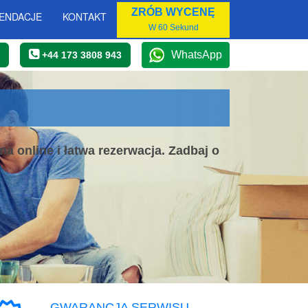
ZRÓB WYCENĘ
ENDACJE
KONTAKT
W 60 Sekund
WhatsApp
+44 173 3808 943
 online i łatwa rezerwacja. Zadbaj o
GWARANCJA SERWISU