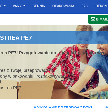
SY
VANY
CENNIK
OPAKOWANIA
FAQ
REKOM
E-MAIL
STREA PE7
rea PE7! Przygotowanie do transportu, szybka wycena
es z Twojej przeprowadzki.
lony w pakowaniu i rozpakowywaniu.
.
astrea PE7.
WYKONANE PRZEPROWADZKI