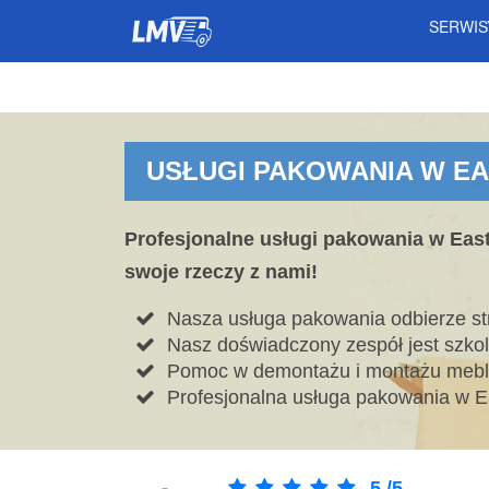
SERWI
USŁUGI PAKOWANIA W EA
Profesjonalne usługi pakowania w East
swoje rzeczy z nami!
Nasza usługa pakowania odbierze str
Nasz doświadczony zespół jest szko
Pomoc w demontażu i montażu mebli
Profesjonalna usługa pakowania w E
5
/
5