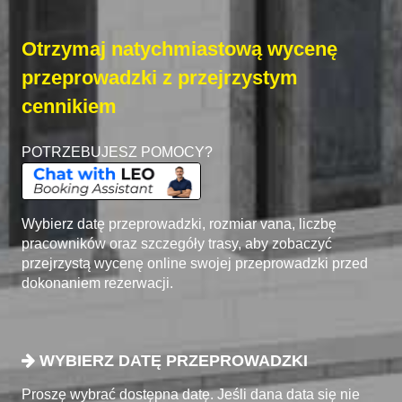
Otrzymaj natychmiastową wycenę
przeprowadzki z przejrzystym
cennikiem
POTRZEBUJESZ POMOCY?
Wybierz datę przeprowadzki, rozmiar vana, liczbę
pracowników oraz szczegóły trasy, aby zobaczyć
przejrzystą wycenę online swojej przeprowadzki przed
dokonaniem rezerwacji.
WYBIERZ DATĘ PRZEPROWADZKI
Proszę wybrać dostępna datę. Jeśli dana data się nie