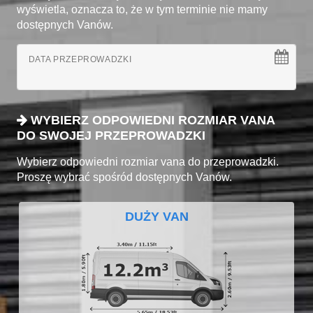
wyświetla, oznacza to, że w tym terminie nie mamy
dostępnych Vanów.
DATA PRZEPROWADZKI
WYBIERZ ODPOWIEDNI ROZMIAR VANA
DO SWOJEJ PRZEPROWADZKI
Wybierz odpowiedni rozmiar vana do przeprowadzki.
Proszę wybrać spośród dostępnych Vanów.
DUŻY VAN