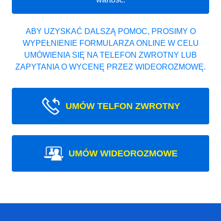
ABY UZYSKAĆ DALSZĄ POMOC, PROSIMY O
WYPEŁNIENIE FORMULARZA ONLINE W CELU
UMÓWIENIA SIĘ NA TELEFON ZWROTNY LUB
ZAPYTANIA O WYCENĘ PRZEZ WIDEOROZMOWĘ.
UMÓW TELFON ZWROTNY
UMÓW WIDEOROZMOWE