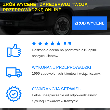
ZRÓB WYCENĘ I ZAREZERWUJ TWOJĄ
PRZEPROWADZKĘ ONLINE.
ZRÓB WYCENĘ
5
/
5
Doskonała ocena na podstawie
510
opinii
naszych klientów.
WYKONANE PRZEPROWADZKI
1005
zadowolonych klientów i wciąż liczymy.
GWARANCJA SERWISU
Pełne ubezpieczenie od odpowiedzialności
cywilnej i towarów w tranzycie.