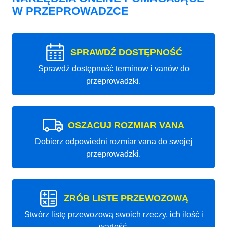
W PRZEPROWADZCE
SPRAWDŹ DOSTĘPNOŚĆ
Sprawdź dostępność terminow i vanów do
przeprowadzki.
OSZACUJ ROZMIAR VANA
Dobierz odpowiedni rozmiar vana do swojej
przeprowadzki.
ZRÓB LISTE PRZEWOZOWĄ
Stwórz listę przewozową swoich rzeczy, ich ilość i
wartość.