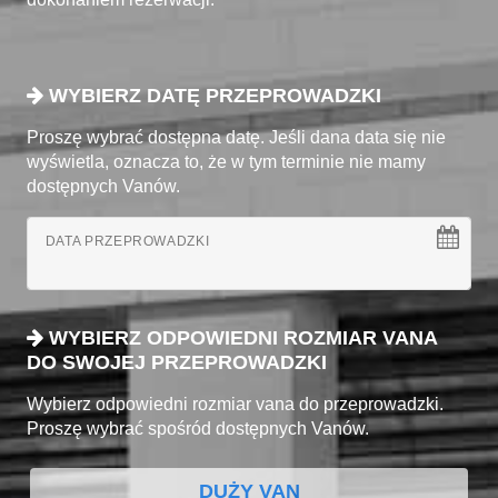
WYBIERZ DATĘ PRZEPROWADZKI
Proszę wybrać dostępna datę. Jeśli dana data się nie
wyświetla, oznacza to, że w tym terminie nie mamy
dostępnych Vanów.
DATA PRZEPROWADZKI
WYBIERZ ODPOWIEDNI ROZMIAR VANA
DO SWOJEJ PRZEPROWADZKI
Wybierz odpowiedni rozmiar vana do przeprowadzki.
Proszę wybrać spośród dostępnych Vanów.
DUŻY VAN