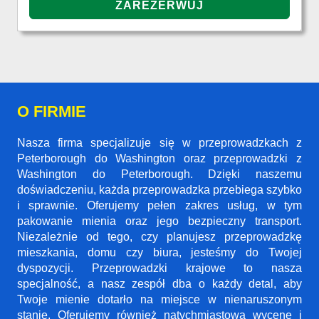
O FIRMIE
Nasza firma specjalizuje się w przeprowadzkach z
Peterborough do Washington oraz przeprowadzki z
Washington do Peterborough. Dzięki naszemu
doświadczeniu, każda przeprowadzka przebiega szybko
i sprawnie. Oferujemy pełen zakres usług, w tym
pakowanie mienia oraz jego bezpieczny transport.
Niezależnie od tego, czy planujesz przeprowadzkę
mieszkania, domu czy biura, jesteśmy do Twojej
dyspozycji. Przeprowadzki krajowe to nasza
specjalność, a nasz zespół dba o każdy detal, aby
Twoje mienie dotarło na miejsce w nienaruszonym
stanie. Oferujemy również natychmiastową wycenę i