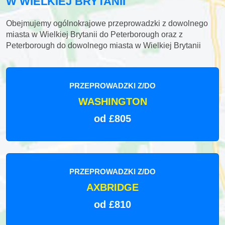
W WIELKIEJ BRYTANII
Obejmujemy ogólnokrajowe przeprowadzki z dowolnego
miasta w Wielkiej Brytanii do Peterborough oraz z
Peterborough do dowolnego miasta w Wielkiej Brytanii
PRZEPROWADZKI Z/DO
WASHINGTON
od £805
PRZEPROWADZKI Z/DO
AXBRIDGE
od £810