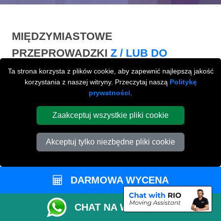
MIĘDZYMIASTOWE
PRZEPROWADZKI
Z / LUB DO
PETERBOROUGH
Ta strona korzysta z plików cookie, aby zapewnić najlepszą jakość
korzystania z naszej witryny. Przeczytaj naszą
Politykę
Międzymiastowe
przeprowadzki z / lub do
prywatności
.
Peterborough na terenie całej Wielkiej Brytani.
Zaakceptuj wszystkie pliki cookie
Akceptuj tylko niezbędne pliki cookie
DARMOWA WYCENA
CHAT NA WHATSAPP