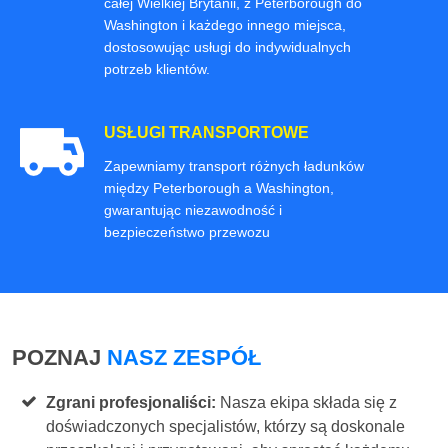
całej Wielkiej Brytanii, z Peterborough do
Washington i każdego innego miejsca,
dostosowując usługi do indywidualnych
potrzeb klientów.
USŁUGI TRANSPORTOWE
Zapewniamy transport różnych ładunków
między Peterborough a Washington,
gwarantując niezawodność i
bezpieczeństwo przewozu
POZNAJ
NASZ ZESPÓŁ
Zgrani profesjonaliści:
Nasza ekipa składa się z
doświadczonych specjalistów, którzy są doskonale