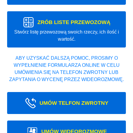
ZRÓB LISTE PRZEWOZOWĄ
Stwórz listę przewozową swoich rzeczy, ich ilość i
wartość.
ABY UZYSKAĆ DALSZĄ POMOC, PROSIMY O
WYPEŁNIENIE FORMULARZA ONLINE W CELU
UMÓWIENIA SIĘ NA TELEFON ZWROTNY LUB
ZAPYTANIA O WYCENĘ PRZEZ WIDEOROZMOWĘ.
UMÓW TELFON ZWROTNY
UMÓW WIDEOROZMOWE