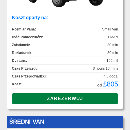
Koszt oparty na:
Rozmiar Vana:
Small Van
Ilość Pomocników:
1 MAN
Załadunek:
30 min
Rozładunek:
30 min
Dystans:
196 mil
Czas Przejazdu:
3 hours 16 mins
Czas Przeprowadzki:
4.5 godz.
£805
Koszt:
od
ŚREDNI VAN