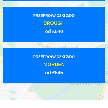
PRZEPROWADZKI Z/DO
BROUGH
od £540
PRZEPROWADZKI Z/DO
MORDEN
od £545