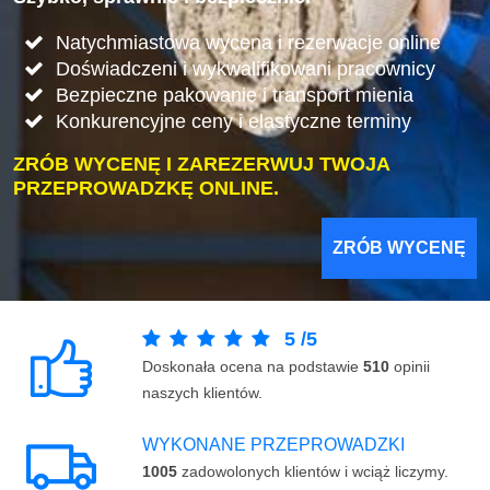
Natychmiastowa wycena i rezerwacje online
Doświadczeni i wykwalifikowani pracownicy
Bezpieczne pakowanie i transport mienia
Konkurencyjne ceny i elastyczne terminy
ZRÓB WYCENĘ I ZAREZERWUJ TWOJA
PRZEPROWADZKĘ ONLINE.
ZRÓB WYCENĘ
5
/
5
Doskonała ocena na podstawie
510
opinii
naszych klientów.
WYKONANE PRZEPROWADZKI
1005
zadowolonych klientów i wciąż liczymy.