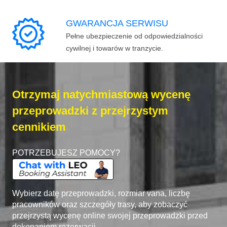
GWARANCJA SERWISU
Pełne ubezpieczenie od odpowiedzialności
cywilnej i towarów w tranzycie.
Otrzymaj natychmiastową wycenę
przeprowadzki z przejrzystym
cennikiem
POTRZEBUJESZ POMOCY?
Wybierz datę przeprowadzki, rozmiar vana, liczbę
pracowników oraz szczegóły trasy, aby zobaczyć
przejrzystą wycenę online swojej przeprowadzki przed
dokonaniem rezerwacji.