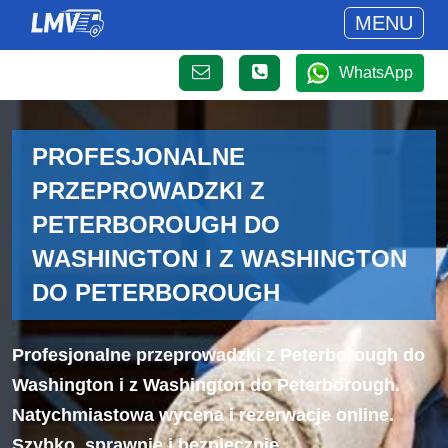
MENU
WhatsApp
PROFESJONALNE
PRZEPROWADZKI Z
PETERBOROUGH DO
WASHINGTON I Z WASHINGTON
DO PETERBOROUGH
Profesjonalne przeprowadzki z Peterborough do
Washington i z Washington do Peterborough.
Natychmiastowa wycena i rezerwacje online.
Szybko, sprawnie i bezpiecznie.