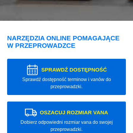
NARZĘDZIA ONLINE POMAGAJĄCE
W PRZEPROWADZCE
SPRAWDŹ DOSTĘPNOŚĆ
Sprawdź dostępność terminow i vanów do
przeprowadzki.
OSZACUJ ROZMIAR VANA
Dobierz odpowiedni rozmiar vana do swojej
przeprowadzki.