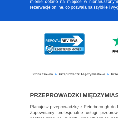
mienie dotarło na miejsce w nienaruszonym
rezerwacje online, co pozwala na szybkie i w
Strona Główna
Przeprowadzki Międzymiastowe
Prze
PRZEPROWADZKI MIĘDZYMIA
Planujesz przeprowadzkę z Peterborough do R
Zapewniamy profesjonalne usługi przepro