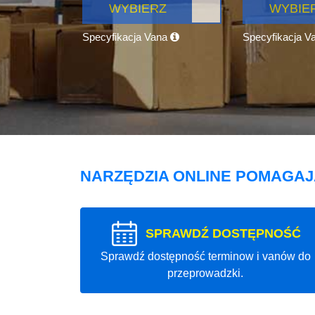
WYBIERZ
WYBIE
Specyfikacja Vana
Specyfikacja V
NARZĘDZIA ONLINE POMAGA
SPRAWDŹ DOSTĘPNOŚĆ
Sprawdź dostępność terminow i vanów do
przeprowadzki.