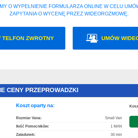
MY O WYPEŁNIENIE FORMULARZA ONLINE W CELU UMÓW
ZAPYTANIA O WYCENĘ PRZEZ WIDEOROZMOWĘ.
 TELFON ZWROTNY
UMÓW WIDE
ONE CENY PRZEPROWADZKI
Koszt oparty na:
Kosz
Rozmiar Vana:
Small Van
Ilość Pomocników:
1 MAN
Załadunek:
30 min