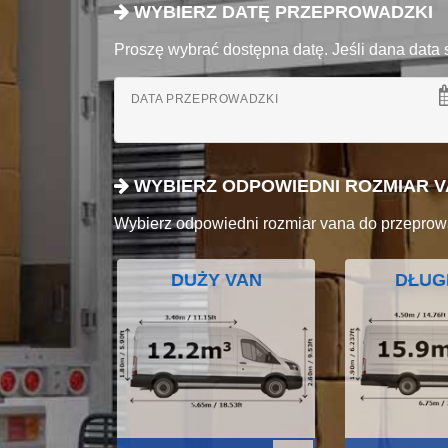
WYBIERZ DATĘ PRZEPROWADZKI
Proszę wybrać dostępna datę. Jeśli dana data 
DATA PRZEPROWADZKI
WYBIERZ ODPOWIEDNI ROZMIAR 
Wybierz odpowiedni rozmiar vana do przeprow
DUŻY VAN
DŁUG