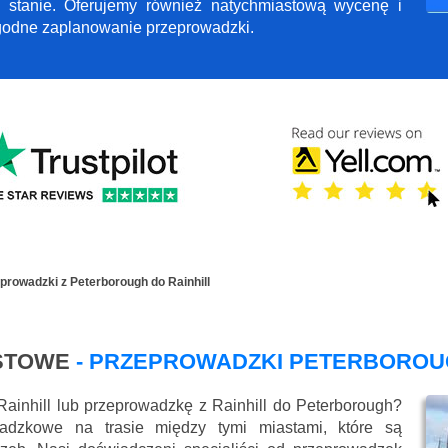
 stanie. Oferujemy również natychmiastową wycenę i
ygodne zaplanowanie przeprowadzki.
prowadzki z Peterborough do Rainhill
STOWE
- PRZEPROWADZKI PETERBOROUG
ainhill lub przeprowadzkę z Rainhill do Peterborough?
wadzkowe na trasie między tymi miastami, które są