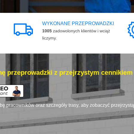
WYKONANE PRZEPROWADZKI
1005
zadowolonych klientów i wciąż
liczymy.
ę przeprowadzki z przejrzystym cennikiem
zbę pracowników oraz szczegóły trasy, aby zobaczyć przejrzyst