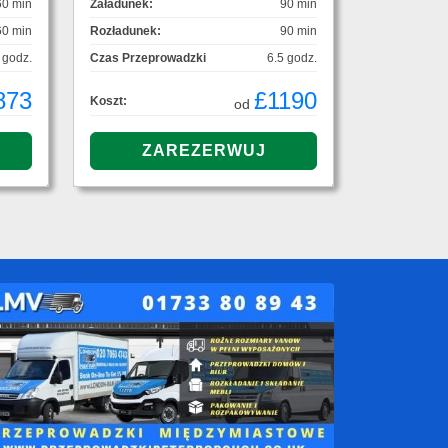
60 min
Załadunek:
90 min
60 min
Rozładunek:
90 min
 godz.
Czas Przeprowadzki
6.5 godz.
873
£1190
Koszt:
od