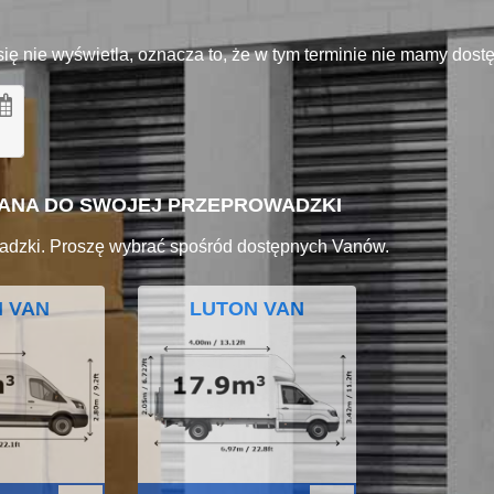
się nie wyświetla, oznacza to, że w tym terminie nie mamy dos
VANA DO SWOJEJ PRZEPROWADZKI
adzki. Proszę wybrać spośród dostępnych Vanów.
I VAN
LUTON VAN