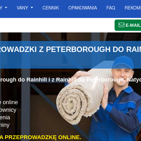
SY
VANY
CENNIK
OPAKOWANIA
FAQ
REKOM
E-MAIL
WADZKI Z PETERBOROUGH DO RAINHI
rough do Rainhill i z Rainhill do Peterborough. Nat
.
 online
cownicy
enia
miny
A PRZEPROWADZKĘ ONLINE.