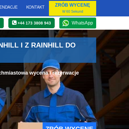
ZRÓB WYCENĘ
ENDACJE
KONTAKT
W 60 Sekund
WhatsApp
+44 173 3808 943
LL I Z RAINHILL DO
ychmiastowa wycena i rezerwacje
ZRÓB WYCENĘ