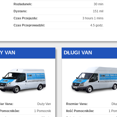
Rozładunek:
30 min
Dystans:
151 mil
Czas Przejazdu:
3 hours 1 mins
Czas Przeprowadzki:
4.5 godz.
Y VAN
DŁUGI VAN
ar Vana:
Duży Van
Rozmiar Vana:
Dłu
 Pomocników:
1 Pomocnik
Ilość Pomocników:
1 Pom