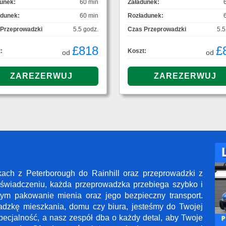
unek:
60 min
Załadunek:
adunek:
60 min
Rozładunek:
 Przeprowadzki
5.5 godz.
Czas Przeprowadzki
5.5
£818
£
:
Koszt:
od
od
kach z Peterborough do Rainhill oraz przeprowadzki z
oświadczeniu, każda przeprowadzka przebiega szybko i
tym pakowanie mienia oraz jego bezpieczny transport.
adzkę mieszkania, domu czy biura, jesteśmy do Twojej
pecjalność, a nasz zespół dba o każdy detal, aby Twoje