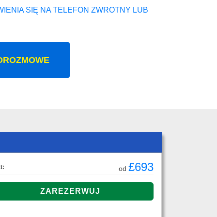
IENIA SIĘ NA TELEFON ZWROTNY LUB
OROZMOWE
£693
t:
od