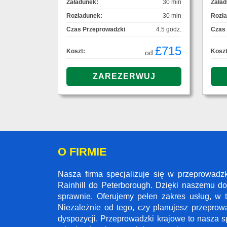
Załadunek:
30 min
Załad
Rozładunek:
30 min
Rozł
Czas Przeprowadzki
4.5 godz.
Czas
£715
Koszt:
Koszt
od
O FIRMIE
Nasza firma specjalizuje się w przeprowadz
Rainhill do Peterborough. Dzięki naszemu d
sprawnie. Oferujemy pełen zakres usług, w 
Niezależnie od tego, czy planujesz przeprow
dyspozycji. Przeprowadzki krajowe to nasza s