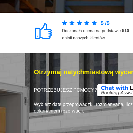
5
/
5
Doskonała ocena na podstawie
510
opinii naszych klientów.
Otrzymaj natychmiastową wycen
POTRZEBUJESZ POMOCY?
Wybierz datę przeprowadzki, rozmiar vana, lic
dokonaniem rezerwacji.