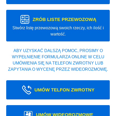
ZRÓB LISTE PRZEWOZOWĄ
Stwórz listę przewozową swoich rzeczy, ich ilość i
wartość.
ABY UZYSKAĆ DALSZĄ POMOC, PROSIMY O
WYPEŁNIENIE FORMULARZA ONLINE W CELU
UMÓWIENIA SIĘ NA TELEFON ZWROTNY LUB
ZAPYTANIA O WYCENĘ PRZEZ WIDEOROZMOWĘ.
UMÓW TELFON ZWROTNY
UMÓW WIDEOROZMOWE