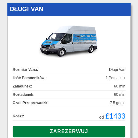
DŁUGI VAN
Rozmiar Vana:
Długi Van
Ilość Pomocników:
1 Pomocnik
Załadunek:
60 min
Rozładunek:
60 min
Czas Przeprowadzki
7.5 godz.
£1433
Koszt:
od