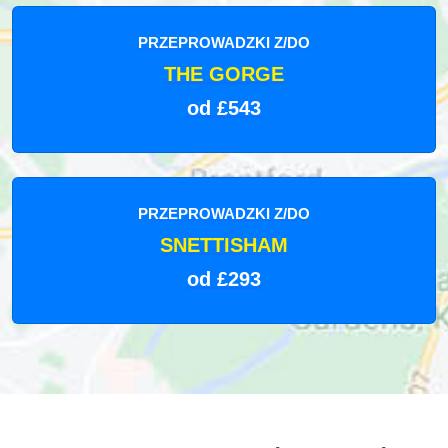
PRZEPROWADZKI Z/DO
THE GORGE
od £543
PRZEPROWADZKI Z/DO
SNETTISHAM
od £293