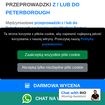
PRZEPROWADZKI
Z / LUB DO
PETERBOROUGH
Międzymiastowe
przeprowadzki z / lub do
Peterborough na terenie całej Wielkiej Brytani.
Ta strona korzysta z plików cookie, aby zapewnić najlepszą jakość
korzystania z naszej witryny. Przeczytaj naszą
Politykę
prywatności
.
Zaakceptuj wszystkie pliki cookie
Akceptuj tylko niezbędne pliki cookie
DARMOWA WYCENA
BRIGHTON
CHAT NA WHATSAPP