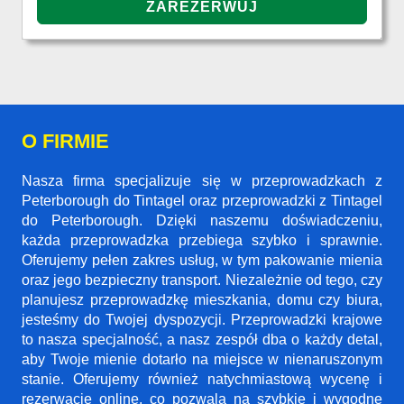
O FIRMIE
Nasza firma specjalizuje się w przeprowadzkach z
Peterborough do Tintagel oraz przeprowadzki z Tintagel
do Peterborough. Dzięki naszemu doświadczeniu,
każda przeprowadzka przebiega szybko i sprawnie.
Oferujemy pełen zakres usług, w tym pakowanie mienia
oraz jego bezpieczny transport. Niezależnie od tego, czy
planujesz przeprowadzkę mieszkania, domu czy biura,
jesteśmy do Twojej dyspozycji. Przeprowadzki krajowe
to nasza specjalność, a nasz zespół dba o każdy detal,
aby Twoje mienie dotarło na miejsce w nienaruszonym
stanie. Oferujemy również natychmiastową wycenę i
rezerwacje online, co pozwala na szybkie i wygodne