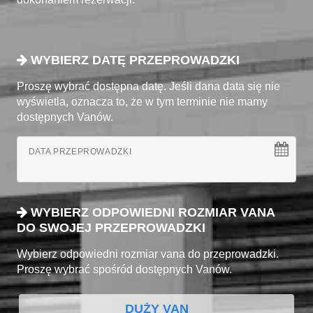
WYBIERZ DATĘ PRZEPROWADZKI
Proszę wybrać dostępna datę. Jeśli dana data się nie
wyświetla, oznacza to, że w tym terminie nie mamy
dostępnych Vanów.
DATA PRZEPROWADZKI
WYBIERZ ODPOWIEDNI ROZMIAR VANA
DO SWOJEJ PRZEPROWADZKI
Wybierz odpowiedni rozmiar vana do przeprowadzki.
Proszę wybrać spośród dostępnych Vanów.
DUŻY VAN