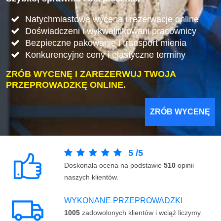
Natychmiastowa wycena i rezerwacje online
Doświadczeni i wykwalifikowani pracownicy
Bezpieczne pakowanie i transport mienia
Konkurencyjne ceny i elastyczne terminy
ZRÓB WYCENĘ I ZAREZERWUJ TWOJA
PRZEPROWADZKĘ ONLINE.
ZRÓB WYCENĘ
5
/
5
Doskonała ocena na podstawie
510
opinii
naszych klientów.
WYKONANE PRZEPROWADZKI
1005
zadowolonych klientów i wciąż liczymy.