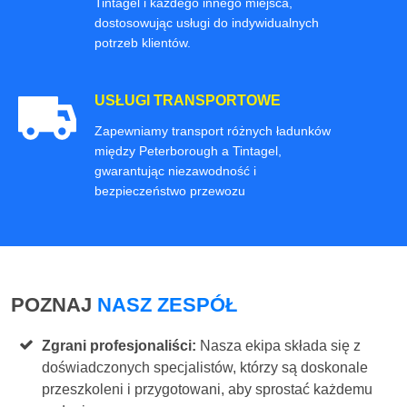
Tintagel i każdego innego miejsca,
dostosowując usługi do indywidualnych
potrzeb klientów.
USŁUGI TRANSPORTOWE
Zapewniamy transport różnych ładunków
między Peterborough a Tintagel,
gwarantując niezawodność i
bezpieczeństwo przewozu
POZNAJ
NASZ ZESPÓŁ
Zgrani profesjonaliści:
Nasza ekipa składa się z
doświadczonych specjalistów, którzy są doskonale
przeszkoleni i przygotowani, aby sprostać każdemu