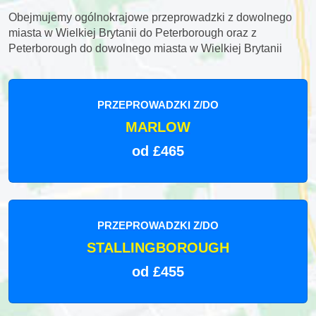
Obejmujemy ogólnokrajowe przeprowadzki z dowolnego
miasta w Wielkiej Brytanii do Peterborough oraz z
Peterborough do dowolnego miasta w Wielkiej Brytanii
PRZEPROWADZKI Z/DO
MARLOW
od £465
PRZEPROWADZKI Z/DO
STALLINGBOROUGH
od £455