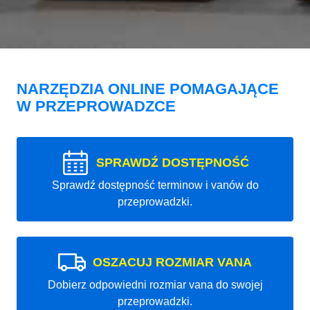
NARZĘDZIA ONLINE POMAGAJĄCE
W PRZEPROWADZCE
SPRAWDŹ DOSTĘPNOŚĆ
Sprawdź dostępność terminow i vanów do
przeprowadzki.
OSZACUJ ROZMIAR VANA
Dobierz odpowiedni rozmiar vana do swojej
przeprowadzki.