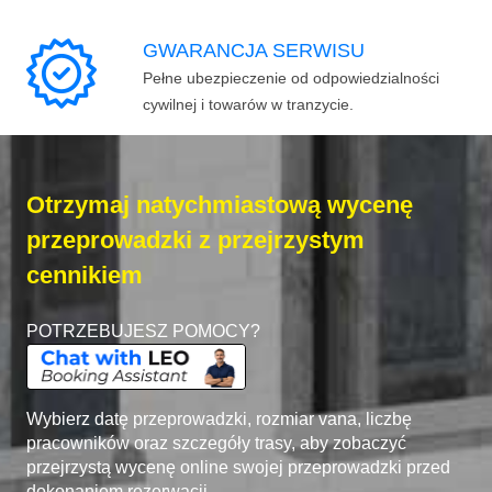
GWARANCJA SERWISU
Pełne ubezpieczenie od odpowiedzialności
cywilnej i towarów w tranzycie.
Otrzymaj natychmiastową wycenę
przeprowadzki z przejrzystym
cennikiem
POTRZEBUJESZ POMOCY?
Wybierz datę przeprowadzki, rozmiar vana, liczbę
pracowników oraz szczegóły trasy, aby zobaczyć
przejrzystą wycenę online swojej przeprowadzki przed
dokonaniem rezerwacji.