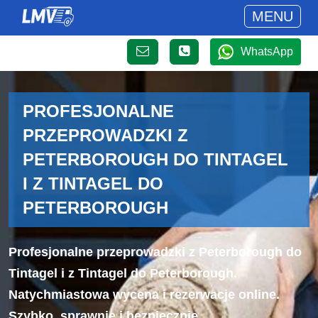
MENU
WhatsApp
PROFESJONALNE
PRZEPROWADZKI Z
PETERBOROUGH DO TINTAGEL
I Z TINTAGEL DO
PETERBOROUGH
Profesjonalne przeprowadzki z Peterborough do
Tintagel i z Tintagel do Peterborough.
Natychmiastowa wycena i rezerwacje online.
Szybko, sprawnie i bezpiecznie.