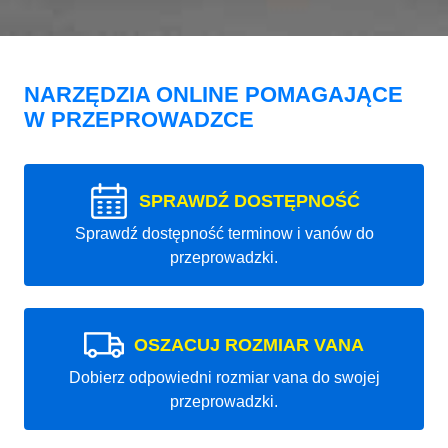
NARZĘDZIA ONLINE POMAGAJĄCE
W PRZEPROWADZCE
SPRAWDŹ DOSTĘPNOŚĆ
Sprawdź dostępność terminow i vanów do
przeprowadzki.
OSZACUJ ROZMIAR VANA
Dobierz odpowiedni rozmiar vana do swojej
przeprowadzki.