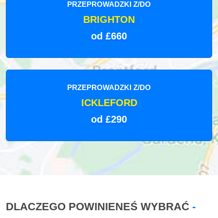
PRZEPROWADZKI Z/DO
BRIGHTON
od £660
PRZEPROWADZKI Z/DO
ICKLEFORD
od £290
DLACZEGO POWINIENEŚ WYBRAĆ
-