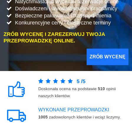
Natychmiastowa wycena i rezerwacje online
Doświadczeni i wykwalifikowani pracownicy
Bezpieczne pakowanie i transport mienia
Konkurencyjne ceny i elastyczne terminy
ZRÓB WYCENĘ I ZAREZERWUJ TWOJA
PRZEPROWADZKĘ ONLINE.
ZRÓB WYCENĘ
5
/
5
Doskonała ocena na podstawie
510
opinii
naszych klientów.
WYKONANE PRZEPROWADZKI
1005
zadowolonych klientów i wciąż liczymy.