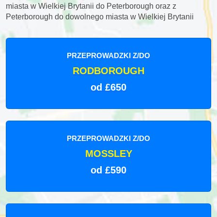
miasta w Wielkiej Brytanii do Peterborough oraz z
Peterborough do dowolnego miasta w Wielkiej Brytanii
PRZEPROWADZKI Z/DO
RODBOROUGH
od £650
PRZEPROWADZKI Z/DO
MOSSLEY
od £590