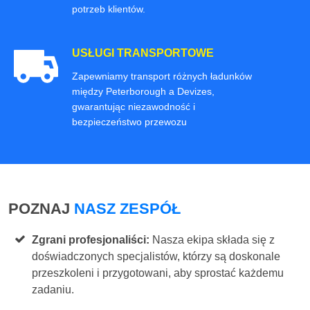
potrzeb klientów.
USŁUGI TRANSPORTOWE
Zapewniamy transport różnych ładunków
między Peterborough a Devizes,
gwarantując niezawodność i
bezpieczeństwo przewozu
POZNAJ
NASZ ZESPÓŁ
Zgrani profesjonaliści:
Nasza ekipa składa się z
doświadczonych specjalistów, którzy są doskonale
przeszkoleni i przygotowani, aby sprostać każdemu
zadaniu.