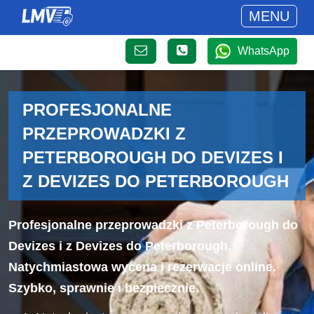
MENU
WhatsApp
PROFESJONALNE
PRZEPROWADZKI Z
PETERBOROUGH DO DEVIZES I
Z DEVIZES DO PETERBOROUGH
Profesjonalne przeprowadzki z Peterborough do
Devizes i z Devizes do Peterborough.
Natychmiastowa wycena i rezerwacje online.
Szybko, sprawnie i bezpiecznie.