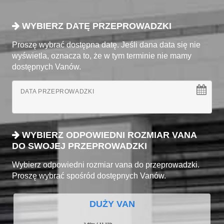
WYBIERZ DATĘ PRZEPROWADZKI
Proszę wybrać dostępna datę. Jeśli dana data się nie
wyświetla, oznacza to, że w tym terminie nie mamy
dostępnych Vanów.
DATA PRZEPROWADZKI
WYBIERZ ODPOWIEDNI ROZMIAR VANA
DO SWOJEJ PRZEPROWADZKI
Wybierz odpowiedni rozmiar vana do przeprowadzki.
Proszę wybrać spośród dostępnych Vanów.
DUŻY VAN