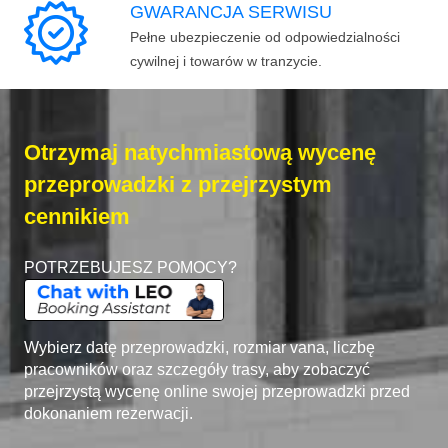
GWARANCJA SERWISU
Pełne ubezpieczenie od odpowiedzialności
cywilnej i towarów w tranzycie.
Otrzymaj natychmiastową wycenę
przeprowadzki z przejrzystym
cennikiem
POTRZEBUJESZ POMOCY?
Wybierz datę przeprowadzki, rozmiar vana, liczbę
pracowników oraz szczegóły trasy, aby zobaczyć
przejrzystą wycenę online swojej przeprowadzki przed
dokonaniem rezerwacji.