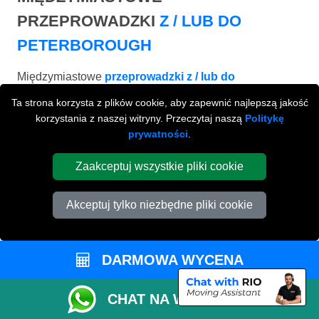
PRZEPROWADZKI
Z / LUB DO
PETERBOROUGH
Międzymiastowe
przeprowadzki z / lub do
Peterborough na terenie całej Wielkiej Brytani.
Ta strona korzysta z plików cookie, aby zapewnić najlepszą jakość
korzystania z naszej witryny. Przeczytaj naszą
Politykę
prywatności
.
Zaakceptuj wszystkie pliki cookie
Akceptuj tylko niezbędne pliki cookie
DARMOWA WYCENA
CHAT NA WHATSAPP
LEEDS