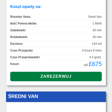
Koszt oparty na:
Rozmiar Vana:
Small Van
Ilość Pomocników:
1 MAN
Załadunek:
30 min
Rozładunek:
30 min
Dystans:
144 mil
Czas Przejazdu:
3 hours 9 mins
Czas Przeprowadzki:
4.5 godz.
£675
Koszt:
od
ŚREDNI VAN