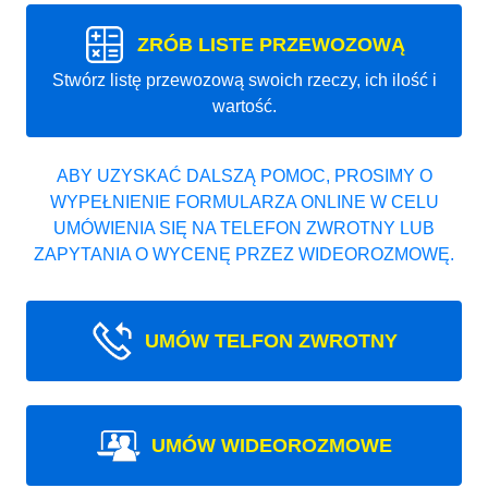
ZRÓB LISTE PRZEWOZOWĄ
Stwórz listę przewozową swoich rzeczy, ich ilość i
wartość.
ABY UZYSKAĆ DALSZĄ POMOC, PROSIMY O
WYPEŁNIENIE FORMULARZA ONLINE W CELU
UMÓWIENIA SIĘ NA TELEFON ZWROTNY LUB
ZAPYTANIA O WYCENĘ PRZEZ WIDEOROZMOWĘ.
UMÓW TELFON ZWROTNY
UMÓW WIDEOROZMOWE