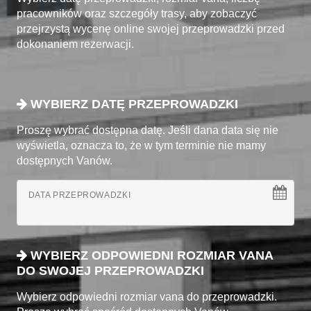
pracowników oraz szczegóły trasy, aby zobaczyć
przejrzystą wycenę online swojej przeprowadzki przed
dokonaniem rezerwacji.
WYBIERZ DATĘ PRZEPROWADZKI
Proszę wybrać dostępna datę. Jeśli dana data się nie
wyświetla, oznacza to, że w tym terminie nie mamy
dostępnych Vanów.
DATA PRZEPROWADZKI
WYBIERZ ODPOWIEDNI ROZMIAR VANA
DO SWOJEJ PRZEPROWADZKI
Wybierz odpowiedni rozmiar vana do przeprowadzki.