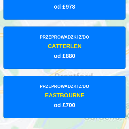
od £978
PRZEPROWADZKI Z/DO
CATTERLEN
od £880
PRZEPROWADZKI Z/DO
EASTBOURNE
od £700