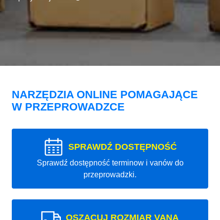
NARZĘDZIA ONLINE POMAGAJĄCE
W PRZEPROWADZCE
SPRAWDŹ DOSTĘPNOŚĆ
Sprawdź dostępność terminow i vanów do
przeprowadzki.
OSZACUJ ROZMIAR VANA