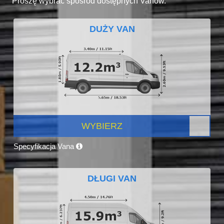
Proszę wybrać spośród dostępnych Vanów.
DUŻY VAN
WYBIERZ
Specyfikacja Vana
DŁUGI VAN