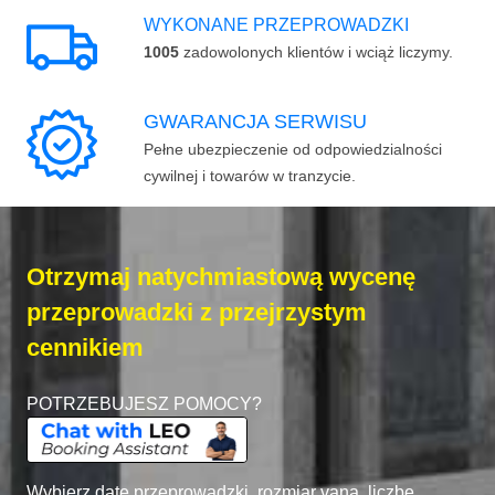
WYKONANE PRZEPROWADZKI
1005
zadowolonych klientów i wciąż liczymy.
GWARANCJA SERWISU
Pełne ubezpieczenie od odpowiedzialności
cywilnej i towarów w tranzycie.
Otrzymaj natychmiastową wycenę
przeprowadzki z przejrzystym
cennikiem
POTRZEBUJESZ POMOCY?
Wybierz datę przeprowadzki, rozmiar vana, liczbę