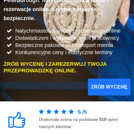
Peterborough. Natychmiastowa wycena i
rezerwacje online. Szybko, sprawnie i
bezpiecznie.
Natychmiastowa wycena i rezerwacje online
Doświadczeni i wykwalifikowani pracownicy
Bezpieczne pakowanie i transport mienia
Konkurencyjne ceny i elastyczne terminy
ZRÓB WYCENĘ I ZAREZERWUJ TWOJA
PRZEPROWADZKĘ ONLINE.
ZRÓB WYCENĘ
5
/
5
Doskonała ocena na podstawie
510
opinii
naszych klientów.