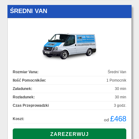
ŚREDNI VAN
Rozmiar Vana:
Średni Van
Ilość Pomocników:
1 Pomocnik
Załadunek:
30 min
Rozładunek:
30 min
Czas Przeprowadzki
3 godz.
£468
Koszt:
od