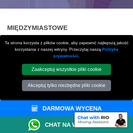
MIĘDZYMIASTOWE
PRZEPROWADZKI
Z / LUB DO
Ta strona korzysta z plików cookie, aby zapewnić najlepszą jakość
PETERBOROUGH
korzystania z naszej witryny. Przeczytaj naszą
Politykę
prywatności
.
Międzymiastowe
przeprowadzki z / lub do
Peterborough na terenie całej Wielkiej Brytani.
Zaakceptuj wszystkie pliki cookie
Akceptuj tylko niezbędne pliki cookie
DARMOWA WYCENA
CHAT NA WHATSAPP