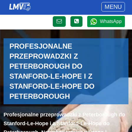
MENU
WhatsApp
PROFESJONALNE
PRZEPROWADZKI Z
PETERBOROUGH DO
STANFORD-LE-HOPE I Z
STANFORD-LE-HOPE DO
PETERBOROUGH
Profesjonalne przeprowadzki z Peterborough do
Stanford-Le-Hope i z Stanford-Le-Hope do