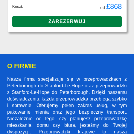
£868
Koszt:
od
O FIRMIE
Nasza firma specjalizuje się w przeprowadzkach z
Peterborough do Stanford-Le-Hope oraz przeprowadzki
z Stanford-Le-Hope do Peterborough. Dzięki naszemu
doświadczeniu, każda przeprowadzka przebiega szybko
i sprawnie. Oferujemy pełen zakres usług, w tym
pakowanie mienia oraz jego bezpieczny transport.
Niezależnie od tego, czy planujesz przeprowadzkę
mieszkania, domu czy biura, jesteśmy do Twojej
dyspozycji. Przeprowadzki krajowe to nasza