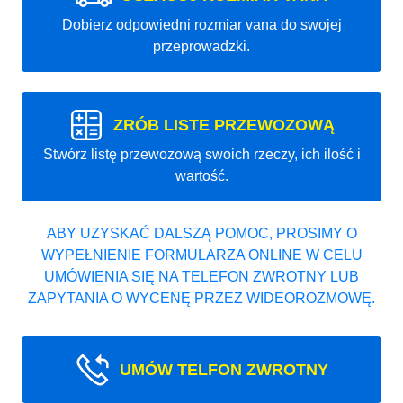
Dobierz odpowiedni rozmiar vana do swojej
przeprowadzki.
ZRÓB LISTE PRZEWOZOWĄ
Stwórz listę przewozową swoich rzeczy, ich ilość i
wartość.
ABY UZYSKAĆ DALSZĄ POMOC, PROSIMY O
WYPEŁNIENIE FORMULARZA ONLINE W CELU
UMÓWIENIA SIĘ NA TELEFON ZWROTNY LUB
ZAPYTANIA O WYCENĘ PRZEZ WIDEOROZMOWĘ.
UMÓW TELFON ZWROTNY