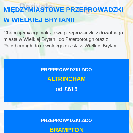
MIĘDZYMIASTOWE PRZEPROWADZKI
W WIELKIEJ BRYTANII
Obejmujemy ogólnokrajowe przeprowadzki z dowolnego
miasta w Wielkiej Brytanii do Peterborough oraz z
Peterborough do dowolnego miasta w Wielkiej Brytanii
PRZEPROWADZKI Z/DO
ALTRINCHAM
od £615
PRZEPROWADZKI Z/DO
BRAMPTON