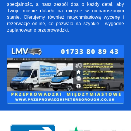
specjalność, a nasz zespół dba o każdy detal, aby
Twoje mienie dotarło na miejsce w nienaruszonym
stanie. Oferujemy również natychmiastową wycenę i
rezerwacje online, co pozwala na szybkie i wygodne
zaplanowanie przeprowadzki.