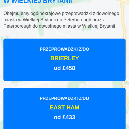
W WIELKIEJ BRYTANII
Obejmujemy ogólnokrajowe przeprowadzki z dowolnego
miasta w Wielkiej Brytanii do Peterborough oraz z
Peterborough do dowolnego miasta w Wielkiej Brytanii
PRZEPROWADZKI Z/DO
BRIERLEY
od £458
PRZEPROWADZKI Z/DO
EAST HAM
od £433