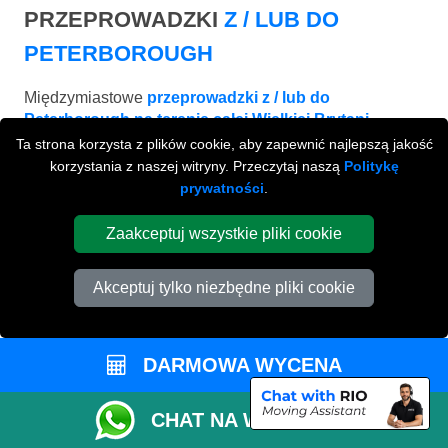
PRZEPROWADZKI
Z / LUB DO
PETERBOROUGH
Międzymiastowe
przeprowadzki z / lub do
Peterborough na terenie całej Wielkiej Brytani.
Ta strona korzysta z plików cookie, aby zapewnić najlepszą jakość
korzystania z naszej witryny. Przeczytaj naszą
Politykę
prywatności
.
Zaakceptuj wszystkie pliki cookie
Akceptuj tylko niezbędne pliki cookie
DARMOWA WYCENA
BRIGHTON
CHAT NA WHATSAPP