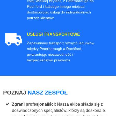
całej Wielkiej Brytanii, z Peterborough do
Rochford i każdego innego miejsca,
dostosowując usługi do indywidualnych
potrzeb klientów.
USŁUGI TRANSPORTOWE
Zapewniamy transport różnych ładunków
między Peterborough a Rochford,
gwarantując niezawodność i
bezpieczeństwo przewozu
POZNAJ
NASZ ZESPÓŁ
Zgrani profesjonaliści:
Nasza ekipa składa się z
doświadczonych specjalistów, którzy są doskonale