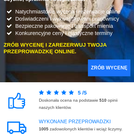
Natychmiastowa wycena i rezerwacje online
Doświadczeni i wykwalifikowani pracownicy
Bezpieczne pakowanie i transport mienia
Konkurencyjne ceny i elastyczne terminy
ZRÓB WYCENĘ I ZAREZERWUJ TWOJA
PRZEPROWADZKĘ ONLINE.
ZRÓB WYCENĘ
5
/
5
Doskonała ocena na podstawie
510
opinii
naszych klientów.
WYKONANE PRZEPROWADZKI
1005
zadowolonych klientów i wciąż liczymy.