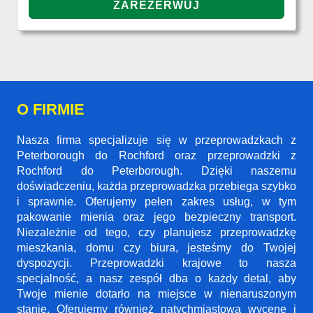
O FIRMIE
Nasza firma specjalizuje się w przeprowadzkach z
Peterborough do Rochford oraz przeprowadzki z
Rochford do Peterborough. Dzięki naszemu
doświadczeniu, każda przeprowadzka przebiega szybko
i sprawnie. Oferujemy pełen zakres usług, w tym
pakowanie mienia oraz jego bezpieczny transport.
Niezależnie od tego, czy planujesz przeprowadzkę
mieszkania, domu czy biura, jesteśmy do Twojej
dyspozycji. Przeprowadzki krajowe to nasza
specjalność, a nasz zespół dba o każdy detal, aby
Twoje mienie dotarło na miejsce w nienaruszonym
stanie. Oferujemy również natychmiastową wycenę i