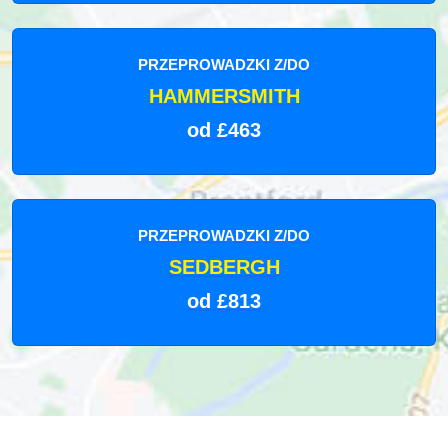
PRZEPROWADZKI Z/DO
HAMMERSMITH
od £463
PRZEPROWADZKI Z/DO
SEDBERGH
od £813