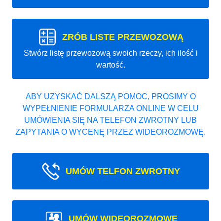
ZRÓB LISTE PRZEWOZOWĄ
Stwórz listę przewozową swoich rzeczy, ich ilość i
wartość.
ABY UZYSKAĆ DALSZĄ POMOC, PROSIMY O
WYPEŁNIENIE FORMULARZA ONLINE W CELU
UMÓWIENIA SIĘ NA TELEFON ZWROTNY LUB
ZAPYTANIA O WYCENĘ PRZEZ WIDEOROZMOWĘ.
UMÓW TELFON ZWROTNY
UMÓW WIDEOROZMOWE