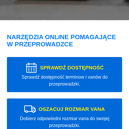
NARZĘDZIA ONLINE POMAGAJĄCE
W PRZEPROWADZCE
SPRAWDŹ DOSTĘPNOŚĆ
Sprawdź dostępność terminow i vanów do
przeprowadzki.
OSZACUJ ROZMIAR VANA
Dobierz odpowiedni rozmiar vana do swojej
przeprowadzki.