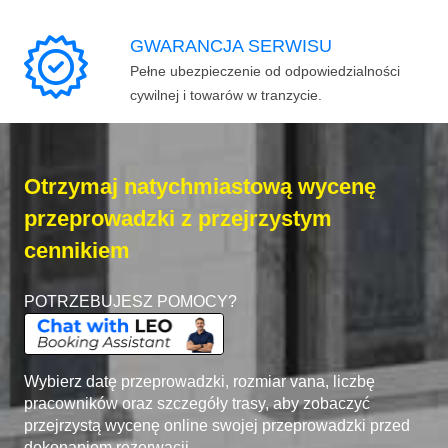
GWARANCJA SERWISU
Pełne ubezpieczenie od odpowiedzialności
cywilnej i towarów w tranzycie.
Otrzymaj natychmiastową wycenę
przeprowadzki z przejrzystym
cennikiem
POTRZEBUJESZ POMOCY?
Wybierz datę przeprowadzki, rozmiar vana, liczbę
pracowników oraz szczegóły trasy, aby zobaczyć
przejrzystą wycenę online swojej przeprowadzki przed
dokonaniem rezerwacji.