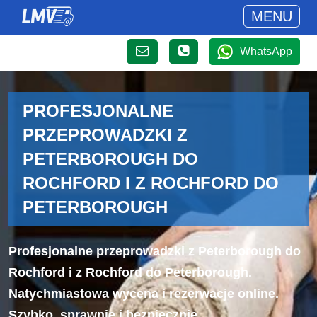
MENU
WhatsApp
PROFESJONALNE
PRZEPROWADZKI Z
PETERBOROUGH DO
ROCHFORD I Z ROCHFORD DO
PETERBOROUGH
Profesjonalne przeprowadzki z Peterborough do
Rochford i z Rochford do Peterborough.
Natychmiastowa wycena i rezerwacje online.
Szybko, sprawnie i bezpiecznie.