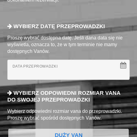
WYBIERZ DATĘ PRZEPROWADZKI
Proszę wybrać dostępna datę. Jeśli dana data się nie
wyświetla, oznacza to, że w tym terminie nie mamy
dostępnych Vanów.
DATA PRZEPROWADZKI
WYBIERZ ODPOWIEDNI ROZMIAR VANA
DO SWOJEJ PRZEPROWADZKI
Wybierz odpowiedni rozmiar vana do przeprowadzki.
Proszę wybrać spośród dostępnych Vanów.
DUŻY VAN