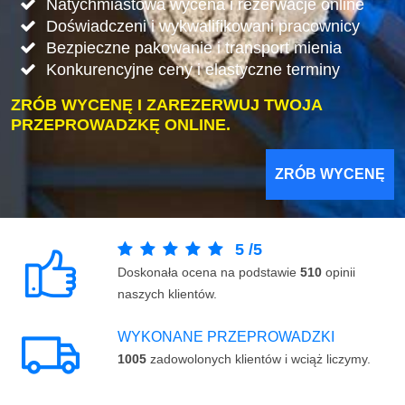
Natychmiastowa wycena i rezerwacje online
Doświadczeni i wykwalifikowani pracownicy
Bezpieczne pakowanie i transport mienia
Konkurencyjne ceny i elastyczne terminy
ZRÓB WYCENĘ I ZAREZERWUJ TWOJA
PRZEPROWADZKĘ ONLINE.
ZRÓB WYCENĘ
5
/
5
Doskonała ocena na podstawie
510
opinii
naszych klientów.
WYKONANE PRZEPROWADZKI
1005
zadowolonych klientów i wciąż liczymy.