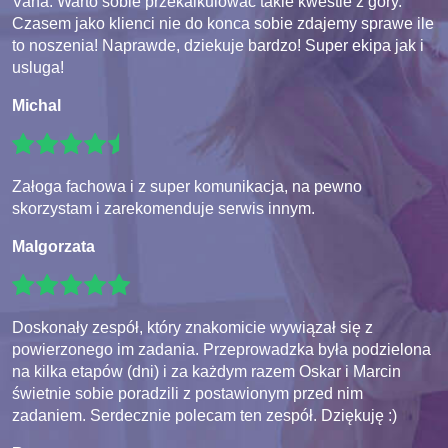
Vana. Warto sobie przekalkulowac takie kwestie z gory.
Czasem jako klienci nie do konca sobie zdajemy sprawe ile
to noszenia! Naprawde, dziekuje bardzo! Super ekipa jak i
usluga!
Michal
Załoga fachowa i z super komunikacja, na pewno
skorzystam i zarekomenduje serwis innym.
Malgorzata
Doskonały zespół, który znakomicie wywiązał się z
powierzonego im zadania. Przeprowadzka była podzielona
na kilka etapów (dni) i za każdym razem Oskar i Marcin
świetnie sobie poradzili z postawionym przed nim
zadaniem. Serdecznie polecam ten zespół. Dziękuję :)