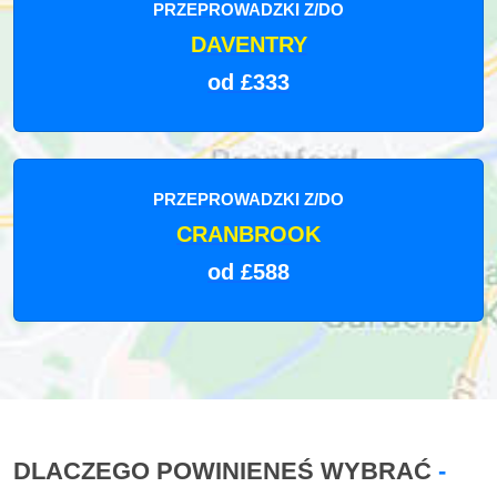
PRZEPROWADZKI Z/DO
DAVENTRY
od £333
PRZEPROWADZKI Z/DO
CRANBROOK
od £588
DLACZEGO POWINIENEŚ WYBRAĆ
-