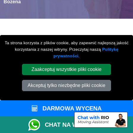
Bozena
MIĘDZYMIASTOWE
Ta strona korzysta z plików cookie, aby zapewnić najlepszą jakość
PRZEPROWADZKI
Z / LUB DO
korzystania z naszej witryny. Przeczytaj naszą
Politykę
prywatności
.
PETERBOROUGH
Zaakceptuj wszystkie pliki cookie
Międzymiastowe
przeprowadzki z / lub do
Peterborough na terenie całej Wielkiej Brytani.
Akceptuj tylko niezbędne pliki cookie
DARMOWA WYCENA
CHAT NA WHATSAPP