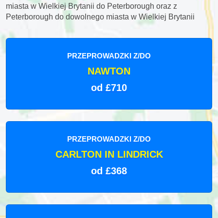
miasta w Wielkiej Brytanii do Peterborough oraz z
Peterborough do dowolnego miasta w Wielkiej Brytanii
PRZEPROWADZKI Z/DO
NAWTON
od £710
PRZEPROWADZKI Z/DO
CARLTON IN LINDRICK
od £368