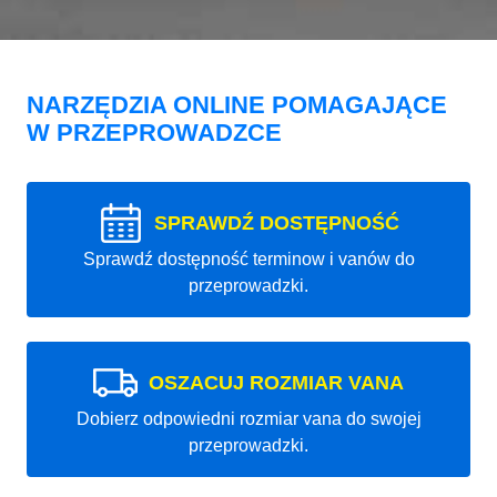
NARZĘDZIA ONLINE POMAGAJĄCE
W PRZEPROWADZCE
SPRAWDŹ DOSTĘPNOŚĆ
Sprawdź dostępność terminow i vanów do
przeprowadzki.
OSZACUJ ROZMIAR VANA
Dobierz odpowiedni rozmiar vana do swojej
przeprowadzki.