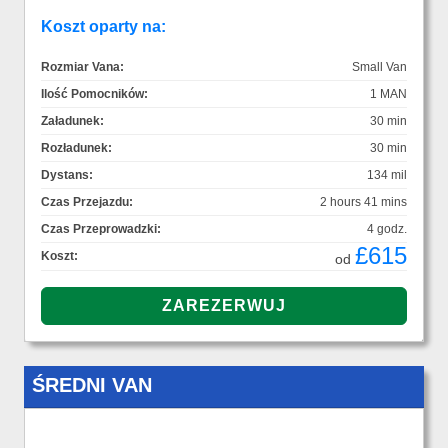
Koszt oparty na:
Rozmiar Vana:
Small Van
Ilość Pomocników:
1 MAN
Załadunek:
30 min
Rozładunek:
30 min
Dystans:
134 mil
Czas Przejazdu:
2 hours 41 mins
Czas Przeprowadzki:
4 godz.
£615
Koszt:
od
ŚREDNI VAN