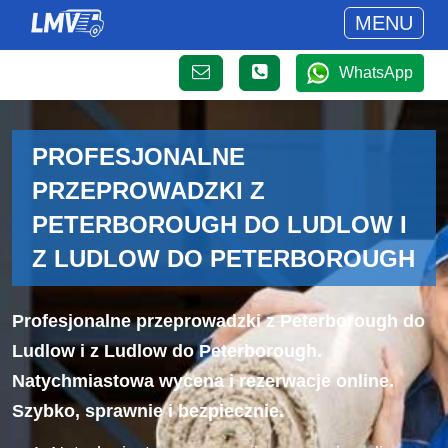
MENU
WhatsApp
PROFESJONALNE
PRZEPROWADZKI Z
PETERBOROUGH DO LUDLOW I
Z LUDLOW DO PETERBOROUGH
Profesjonalne przeprowadzki z Peterborough do
Ludlow i z Ludlow do Peterborough.
Natychmiastowa wycena i rezerwacje online.
Szybko, sprawnie i bezpiecznie.