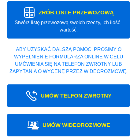
ZRÓB LISTE PRZEWOZOWĄ
Stwórz listę przewozową swoich rzeczy, ich ilość i
wartość.
ABY UZYSKAĆ DALSZĄ POMOC, PROSIMY O
WYPEŁNIENIE FORMULARZA ONLINE W CELU
UMÓWIENIA SIĘ NA TELEFON ZWROTNY LUB
ZAPYTANIA O WYCENĘ PRZEZ WIDEOROZMOWĘ.
UMÓW TELFON ZWROTNY
UMÓW WIDEOROZMOWE