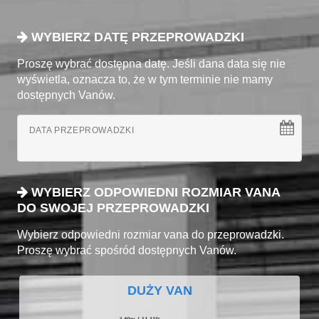
WYBIERZ DATĘ PRZEPROWADZKI
Proszę wybrać dostępna datę. Jeśli dana data się nie
wyświetla, oznacza to, że w tym terminie nie mamy
dostępnych Vanów.
DATA PRZEPROWADZKI
WYBIERZ ODPOWIEDNI ROZMIAR VANA
DO SWOJEJ PRZEPROWADZKI
Wybierz odpowiedni rozmiar vana do przeprowadzki.
Proszę wybrać spośród dostępnych Vanów.
DUŻY VAN