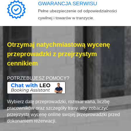
GWARANCJA SERWISU
Pełne ubezpieczenie od odpowiedzialności
cywilnej i towarów w tranzycie.
Otrzymaj natychmiastową wycenę
przeprowadzki z przejrzystym
cennikiem
POTRZEBUJESZ POMOCY?
Wybierz datę przeprowadzki, rozmiar vana, liczbę
pracowników oraz szczegóły trasy, aby zobaczyć
przejrzystą wycenę online swojej przeprowadzki przed
dokonaniem rezerwacji.