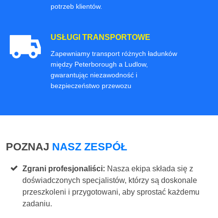
potrzeb klientów.
USŁUGI TRANSPORTOWE
Zapewniamy transport różnych ładunków
między Peterborough a Ludlow,
gwarantując niezawodność i
bezpieczeństwo przewozu
POZNAJ
NASZ ZESPÓŁ
Zgrani profesjonaliści:
Nasza ekipa składa się z
doświadczonych specjalistów, którzy są doskonale
przeszkoleni i przygotowani, aby sprostać każdemu
zadaniu.