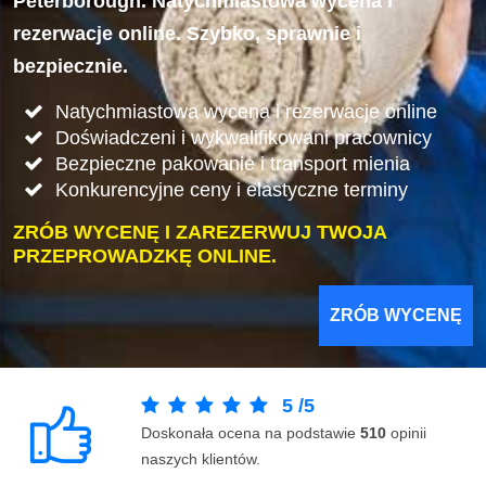
Peterborough. Natychmiastowa wycena i
rezerwacje online. Szybko, sprawnie i
bezpiecznie.
Natychmiastowa wycena i rezerwacje online
Doświadczeni i wykwalifikowani pracownicy
Bezpieczne pakowanie i transport mienia
Konkurencyjne ceny i elastyczne terminy
ZRÓB WYCENĘ I ZAREZERWUJ TWOJA
PRZEPROWADZKĘ ONLINE.
ZRÓB WYCENĘ
5
/
5
Doskonała ocena na podstawie
510
opinii
naszych klientów.