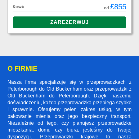
£855
Koszt:
od
O FIRMIE
Nasza firma specjalizuje się w przeprowadzkach z
Peterborough do Old Buckenham oraz przeprowadzki z
Old Buckenham do Peterborough. Dzięki naszemu
doświadczeniu, każda przeprowadzka przebiega szybko
i sprawnie. Oferujemy pełen zakres usług, w tym
pakowanie mienia oraz jego bezpieczny transport.
Niezależnie od tego, czy planujesz przeprowadzkę
mieszkania, domu czy biura, jesteśmy do Twojej
dyspozycji. Przeprowadzki krajowe to nasza