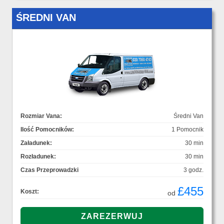
ŚREDNI VAN
Rozmiar Vana:
Średni Van
Ilość Pomocników:
1 Pomocnik
Załadunek:
30 min
Rozładunek:
30 min
Czas Przeprowadzki
3 godz.
£455
Koszt:
od