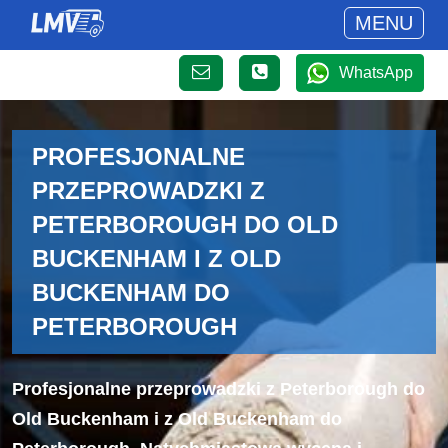
MENU
WhatsApp
PROFESJONALNE
PRZEPROWADZKI Z
PETERBOROUGH DO OLD
BUCKENHAM I Z OLD
BUCKENHAM DO
PETERBOROUGH
Profesjonalne przeprowadzki z Peterborough do
Old Buckenham i z Old Buckenham do