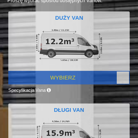
Proszę wybrać spośród dostępnych Vanów.
DUŻY VAN
WYBIERZ
Specyfikacja Vana
DŁUGI VAN