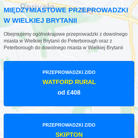
MIĘDZYMIASTOWE PRZEPROWADZKI
W WIELKIEJ BRYTANII
Obejmujemy ogólnokrajowe przeprowadzki z dowolnego
miasta w Wielkiej Brytanii do Peterborough oraz z
Peterborough do dowolnego miasta w Wielkiej Brytanii
PRZEPROWADZKI Z/DO
WATFORD RURAL
od £408
PRZEPROWADZKI Z/DO
SKIPTON