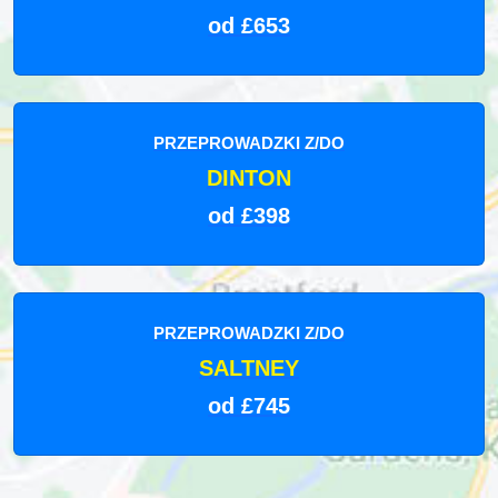
od £653
PRZEPROWADZKI Z/DO
DINTON
od £398
PRZEPROWADZKI Z/DO
SALTNEY
od £745