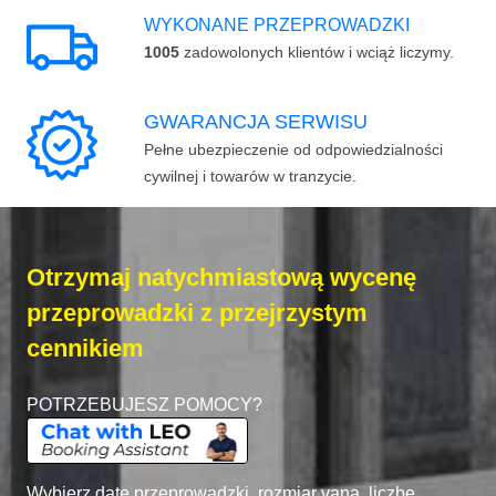
WYKONANE PRZEPROWADZKI
1005
zadowolonych klientów i wciąż liczymy.
GWARANCJA SERWISU
Pełne ubezpieczenie od odpowiedzialności
cywilnej i towarów w tranzycie.
Otrzymaj natychmiastową wycenę
przeprowadzki z przejrzystym
cennikiem
POTRZEBUJESZ POMOCY?
Wybierz datę przeprowadzki, rozmiar vana, liczbę