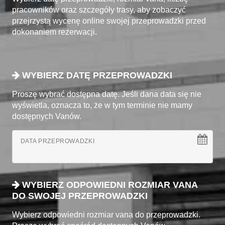
pracowników oraz szczegóły trasy, aby zobaczyć
przejrzystą wycenę online swojej przeprowadzki przed
dokonaniem rezerwacji.
WYBIERZ DATĘ PRZEPROWADZKI
Proszę wybrać dostępna datę. Jeśli dana data się nie
wyświetla, oznacza to, że w tym terminie nie mamy
dostępnych Vanów.
DATA PRZEPROWADZKI
WYBIERZ ODPOWIEDNI ROZMIAR VANA
DO SWOJEJ PRZEPROWADZKI
Wybierz odpowiedni rozmiar vana do przeprowadzki.