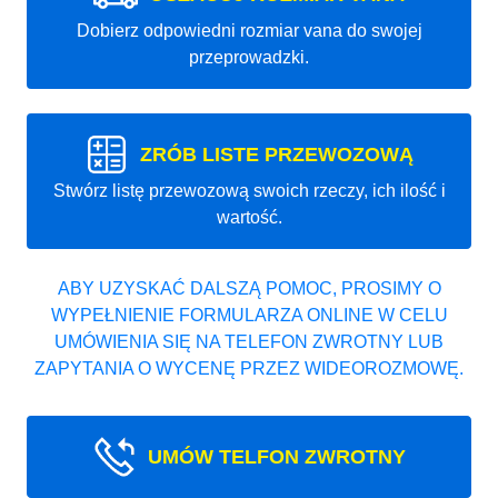
Dobierz odpowiedni rozmiar vana do swojej
przeprowadzki.
ZRÓB LISTE PRZEWOZOWĄ
Stwórz listę przewozową swoich rzeczy, ich ilość i
wartość.
ABY UZYSKAĆ DALSZĄ POMOC, PROSIMY O
WYPEŁNIENIE FORMULARZA ONLINE W CELU
UMÓWIENIA SIĘ NA TELEFON ZWROTNY LUB
ZAPYTANIA O WYCENĘ PRZEZ WIDEOROZMOWĘ.
UMÓW TELFON ZWROTNY