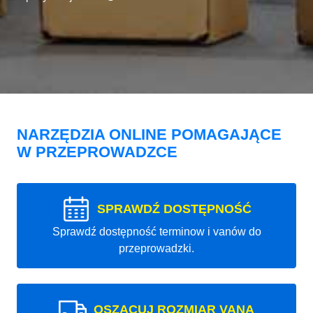
NARZĘDZIA ONLINE POMAGAJĄCE
W PRZEPROWADZCE
SPRAWDŹ DOSTĘPNOŚĆ
Sprawdź dostępność terminow i vanów do
przeprowadzki.
OSZACUJ ROZMIAR VANA