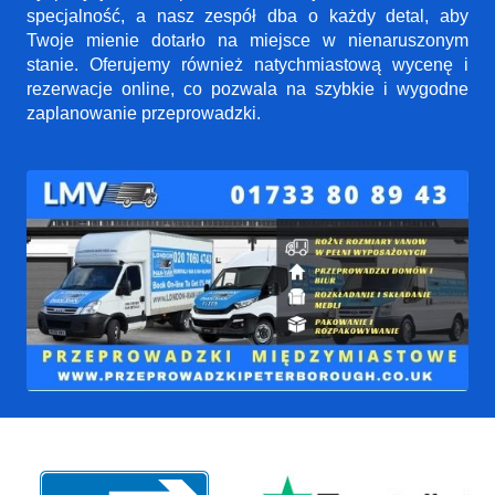
specjalność, a nasz zespół dba o każdy detal, aby
Twoje mienie dotarło na miejsce w nienaruszonym
stanie. Oferujemy również natychmiastową wycenę i
rezerwacje online, co pozwala na szybkie i wygodne
zaplanowanie przeprowadzki.