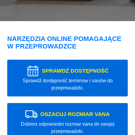
NARZĘDZIA ONLINE POMAGAJĄCE
W PRZEPROWADZCE
SPRAWDŹ DOSTĘPNOŚĆ
Sprawdź dostępność terminow i vanów do
przeprowadzki.
OSZACUJ ROZMIAR VANA
Dobierz odpowiedni rozmiar vana do swojej
przeprowadzki.