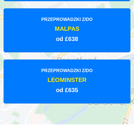
PRZEPROWADZKI Z/DO
MALPAS
od £638
PRZEPROWADZKI Z/DO
LEOMINSTER
od £635