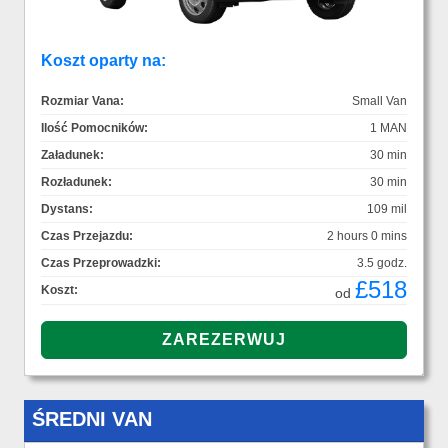
Koszt oparty na:
Rozmiar Vana:
Small Van
Ilość Pomocników:
1 MAN
Załadunek:
30 min
Rozładunek:
30 min
Dystans:
109 mil
Czas Przejazdu:
2 hours 0 mins
Czas Przeprowadzki:
3.5 godz.
£518
Koszt:
od
ŚREDNI VAN