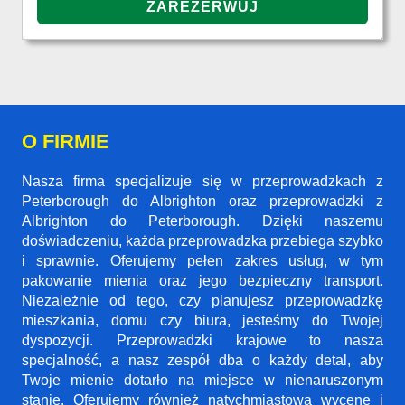
O FIRMIE
Nasza firma specjalizuje się w przeprowadzkach z
Peterborough do Albrighton oraz przeprowadzki z
Albrighton do Peterborough. Dzięki naszemu
doświadczeniu, każda przeprowadzka przebiega szybko
i sprawnie. Oferujemy pełen zakres usług, w tym
pakowanie mienia oraz jego bezpieczny transport.
Niezależnie od tego, czy planujesz przeprowadzkę
mieszkania, domu czy biura, jesteśmy do Twojej
dyspozycji. Przeprowadzki krajowe to nasza
specjalność, a nasz zespół dba o każdy detal, aby
Twoje mienie dotarło na miejsce w nienaruszonym
stanie. Oferujemy również natychmiastową wycenę i