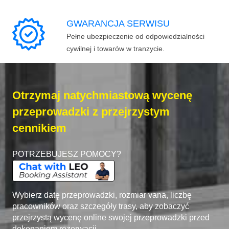
GWARANCJA SERWISU
Pełne ubezpieczenie od odpowiedzialności
cywilnej i towarów w tranzycie.
Otrzymaj natychmiastową wycenę
przeprowadzki z przejrzystym
cennikiem
POTRZEBUJESZ POMOCY?
Wybierz datę przeprowadzki, rozmiar vana, liczbę
pracowników oraz szczegóły trasy, aby zobaczyć
przejrzystą wycenę online swojej przeprowadzki przed
dokonaniem rezerwacji.