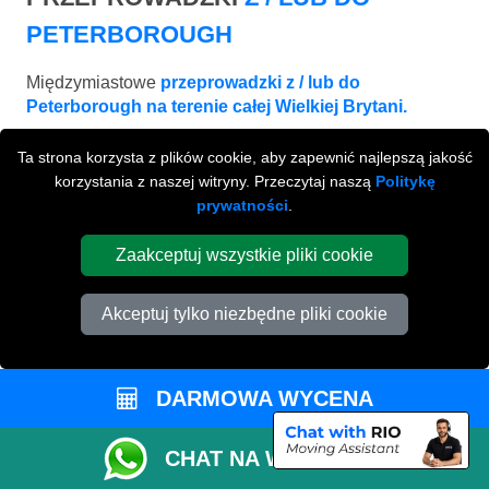
PETERBOROUGH
Międzymiastowe
przeprowadzki z / lub do
Peterborough na terenie całej Wielkiej Brytani.
Ta strona korzysta z plików cookie, aby zapewnić najlepszą jakość
korzystania z naszej witryny. Przeczytaj naszą
Politykę
prywatności
.
Zaakceptuj wszystkie pliki cookie
Akceptuj tylko niezbędne pliki cookie
DARMOWA WYCENA
LEEDS
CHAT NA WHATSAPP
od £540