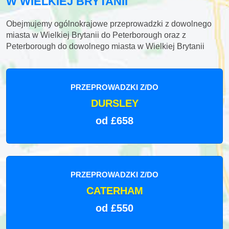
W WIELKIEJ BRYTANII
Obejmujemy ogólnokrajowe przeprowadzki z dowolnego
miasta w Wielkiej Brytanii do Peterborough oraz z
Peterborough do dowolnego miasta w Wielkiej Brytanii
PRZEPROWADZKI Z/DO
DURSLEY
od £658
PRZEPROWADZKI Z/DO
CATERHAM
od £550