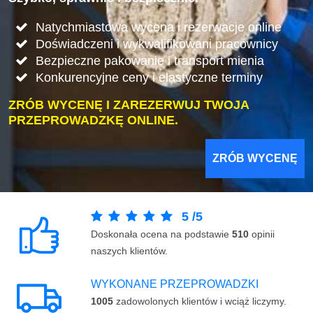
Natychmiastowa wycena i rezerwacje online
Doświadczeni i wykwalifikowani pracownicy
Bezpieczne pakowanie i transport mienia
Konkurencyjne ceny i elastyczne terminy
ZRÓB WYCENĘ I ZAREZERWUJ TWOJA
PRZEPROWADZKĘ ONLINE.
ZRÓB WYCENĘ
5
/
5
Doskonała ocena na podstawie
510
opinii
naszych klientów.
WYKONANE PRZEPROWADZKI
1005
zadowolonych klientów i wciąż liczymy.