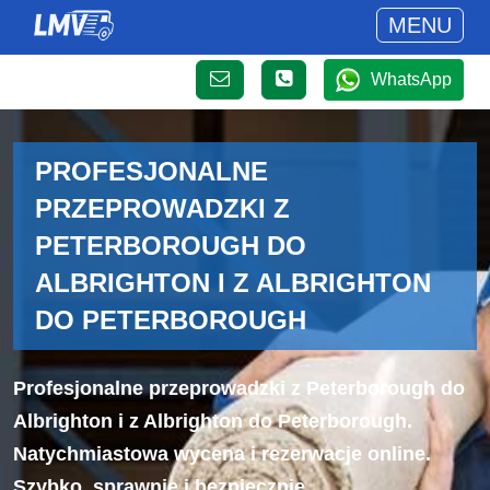
MENU
WhatsApp
PROFESJONALNE
PRZEPROWADZKI Z
PETERBOROUGH DO
ALBRIGHTON I Z ALBRIGHTON
DO PETERBOROUGH
Profesjonalne przeprowadzki z Peterborough do
Albrighton i z Albrighton do Peterborough.
Natychmiastowa wycena i rezerwacje online.
Szybko, sprawnie i bezpiecznie.