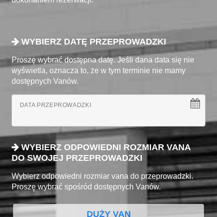
WYBIERZ DATĘ PRZEPROWADZKI
Proszę wybrać dostępna datę. Jeśli dana data się nie
wyświetla, oznacza to, że w tym terminie nie mamy
dostępnych Vanów.
DATA PRZEPROWADZKI
WYBIERZ ODPOWIEDNI ROZMIAR VANA
DO SWOJEJ PRZEPROWADZKI
Wybierz odpowiedni rozmiar vana do przeprowadzki.
Proszę wybrać spośród dostępnych Vanów.
DUŻY VAN