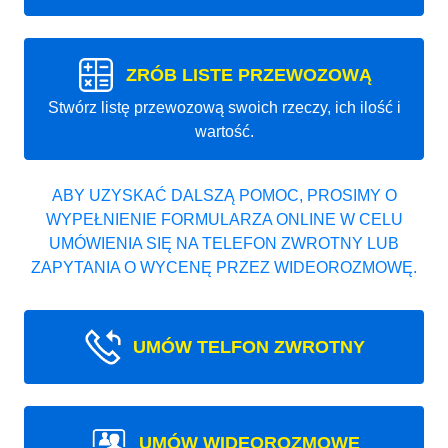
ZRÓB LISTE PRZEWOZOWĄ
Stwórz listę przewozową swoich rzeczy, ich ilość i
wartość.
ABY UZYSKAĆ DALSZĄ POMOC, PROSIMY O
WYPEŁNIENIE FORMULARZA ONLINE W CELU
UMÓWIENIA SIĘ NA TELEFON ZWROTNY LUB
ZAPYTANIA O WYCENĘ PRZEZ WIDEOROZMOWĘ.
UMÓW TELFON ZWROTNY
UMÓW WIDEOROZMOWE