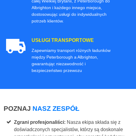
całej Wielkiej Brytanii, z Peterborough do
Albrighton i każdego innego miejsca,
dostosowując usługi do indywidualnych
potrzeb klientów.
USŁUGI TRANSPORTOWE
Zapewniamy transport różnych ładunków
między Peterborough a Albrighton,
gwarantując niezawodność i
bezpieczeństwo przewozu
POZNAJ
NASZ ZESPÓŁ
Zgrani profesjonaliści:
Nasza ekipa składa się z
doświadczonych specjalistów, którzy są doskonale