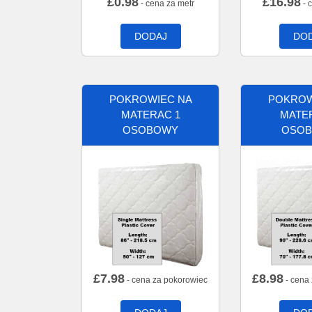
£
0.98
£
16.98
- cena za metr
- 
DODAJ
DO
POKROWIEC NA
POKROW
MATERAC 1
MATE
OSOBOWY
OSO
£
7.98
£
8.98
- cena za pokorowiec
- cena