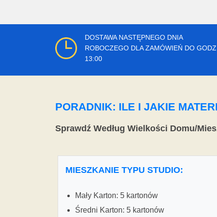
DOSTAWA NASTĘPNEGO DNIA
ROBOCZEGO DLA ZAMÓWIEŃ DO GODZ
13:00
PORADNIK: ILE I JAKIE MAT
Sprawdź Według Wielkości Domu/Mies
MIESZKANIE TYPU STUDIO:
Mały Karton: 5 kartonów
Średni Karton: 5 kartonów