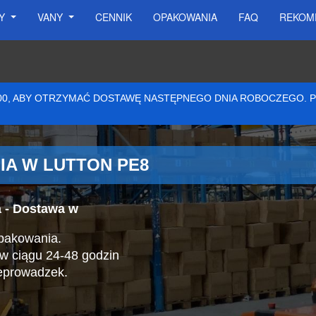
SY
VANY
CENNIK
OPAKOWANIA
FAQ
REKOM
:00, ABY OTRZYMAĆ DOSTAWĘ NASTĘPNEGO DNIA ROBOCZEGO.
IA W LUTTON PE8
a - Dostawa w
 pakowania.
w ciągu 24-48 godzin
eprowadzek.