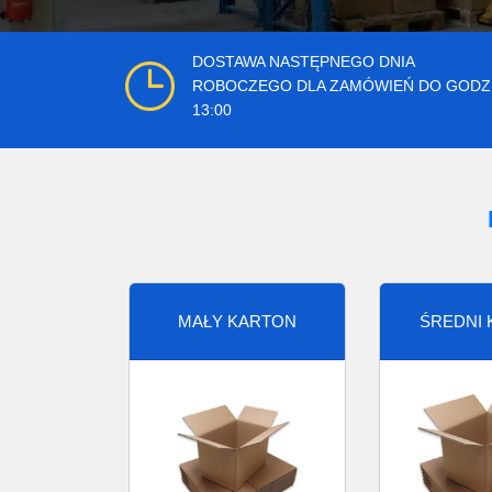
DOSTAWA NASTĘPNEGO DNIA
ROBOCZEGO DLA ZAMÓWIEŃ DO GODZ
13:00
MAŁY KARTON
ŚREDNI