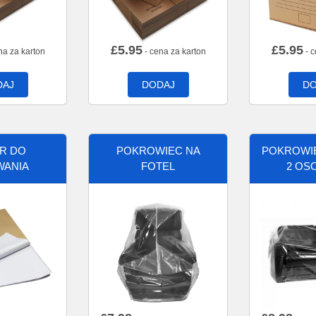
£
5.95
£
5.95
na za karton
- cena za karton
- c
DAJ
DODAJ
DO
ER DO
POKROWIEC NA
POKROWIE
WANIA
FOTEL
2 OS