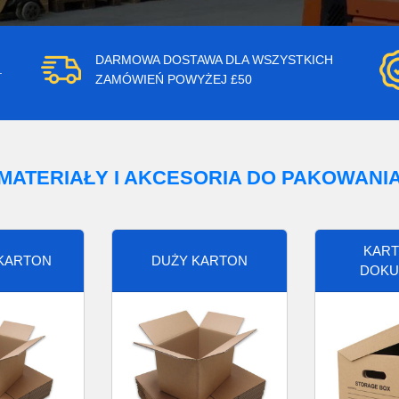
DARMOWA DOSTAWA DLA WSZYSTKICH
.
ZAMÓWIEŃ POWYŻEJ £50
MATERIAŁY I AKCESORIA DO PAKOWANI
KART
 KARTON
DUŻY KARTON
DOKU