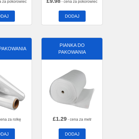
£
9.98
a za pokorowiec
- cena za pokorowiec
DAJ
DODAJ
PIANKA DO
 PAKOWANIA
PAKOWANIA
£
1.29
cena za rolkę
- cena za metr
DAJ
DODAJ