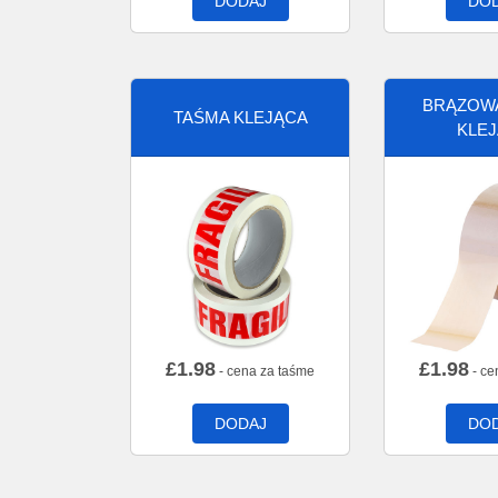
DODAJ
DO
BRĄZOW
TAŚMA KLEJĄCA
KLE
£
1.98
£
1.98
- cena za taśme
- ce
DODAJ
DO