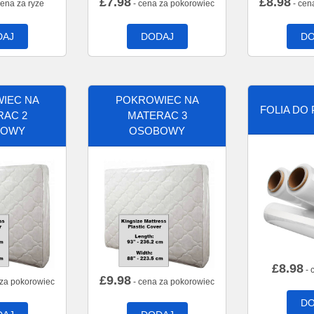
£
7.98
£
8.98
cena za ryze
- cena za pokorowiec
- cen
DAJ
DODAJ
DO
IEC NA
POKROWIEC NA
FOLIA DO
RAC 2
MATERAC 3
BOWY
OSOBOWY
£
8.98
- 
£
9.98
 za pokorowiec
- cena za pokorowiec
DO