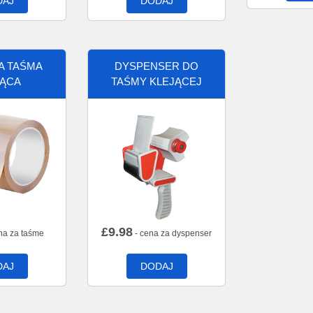
DAJ
DODAJ
A TAŚMA
DYSPENSER DO
JĄCA
TAŚMY KLEJĄCEJ
£
9.98
na za taśme
- cena za dyspenser
DAJ
DODAJ