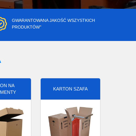
GWARANTOWANA JAKOŚĆ WSZYSTKICH
PRODUKTÓW"
A
ON NA
KARTON SZAFA
MENTY