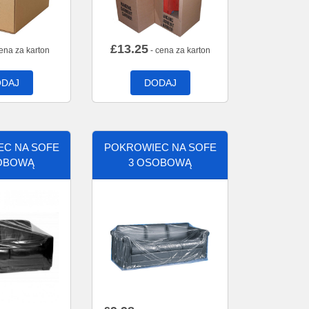
£
13.25
ena za karton
- cena za karton
DAJ
DODAJ
C NA SOFE
POKROWIEC NA SOFE
OBOWĄ
3 OSOBOWĄ