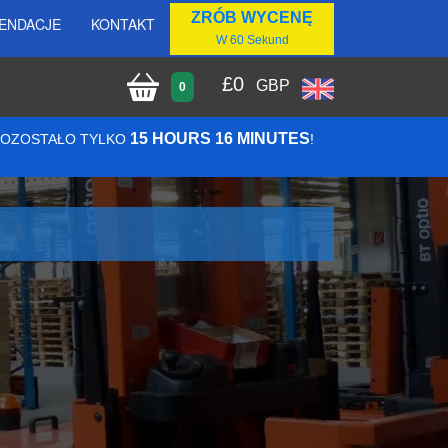
ZRÓB WYCENĘ
ENDACJE
KONTAKT
W 60 Sekund
£
0
GBP
0
15 HOURS 16 MINUTES
 POZOSTAŁO TYLKO
!