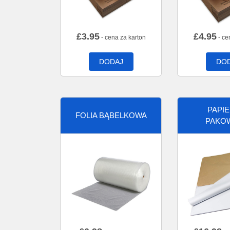
£
3.95
£
4.95
- cena za karton
- ce
DODAJ
DO
PAPI
FOLIA BĄBELKOWA
PAKO