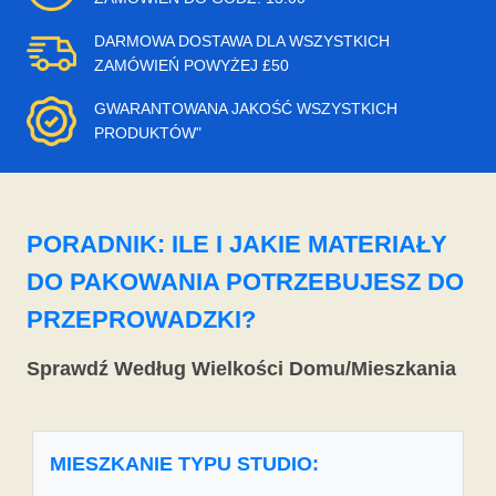
DARMOWA DOSTAWA DLA WSZYSTKICH
ZAMÓWIEŃ POWYŻEJ £50
GWARANTOWANA JAKOŚĆ WSZYSTKICH
PRODUKTÓW"
PORADNIK: ILE I JAKIE MATERIAŁY
DO PAKOWANIA POTRZEBUJESZ DO
PRZEPROWADZKI?
Sprawdź Według Wielkości Domu/Mieszkania
MIESZKANIE TYPU STUDIO: