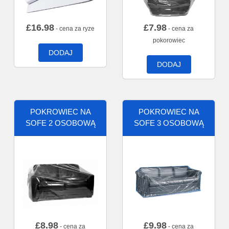
£
16.98
£
7.98
- cena za ryze
- cena za
pokorowiec
DODAJ
DODAJ
POKROWIEC NA
POKROWIEC NA
SOFE 2 OSOBOWĄ
SOFE 3 OSOBOWĄ
£
8.98
£
9.98
- cena za
- cena za