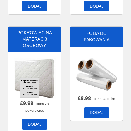
DODAJ
DODAJ
POKROWIEC NA
FOLIA DO
MATERAC 3
PAKOWANIA
OSOBOWY
£
8.98
- cena za rolkę
£
9.98
- cena za
pokorowiec
DODAJ
DODAJ