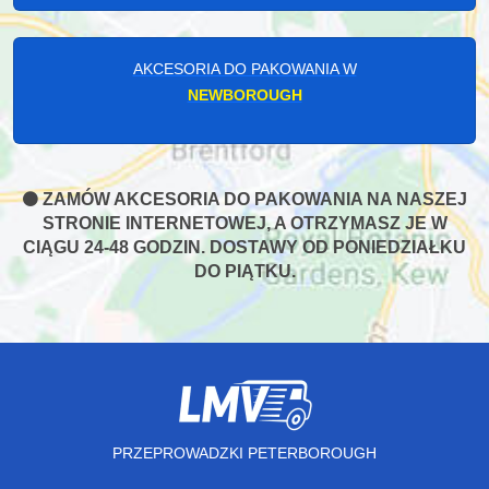
AKCESORIA DO PAKOWANIA W
NEWBOROUGH
ZAMÓW AKCESORIA DO PAKOWANIA NA NASZEJ
STRONIE INTERNETOWEJ, A OTRZYMASZ JE W
CIĄGU 24-48 GODZIN. DOSTAWY OD PONIEDZIAŁKU
DO PIĄTKU.
PRZEPROWADZKI PETERBOROUGH