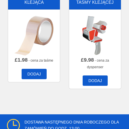
KLEJĄCA
TAŚMY KLEJĄCEJ
£
1.98
£
9.98
- cena za taśme
- cena za
dyspenser
DODAJ
DODAJ
DOSTAWA NASTĘPNEGO DNIA ROBOCZEGO DLA
ZAMÓWIEŃ DO GODZ. 13:00