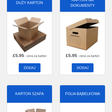
DUŻY KARTON
DOKUMENTY
£
5.95
£
5.95
- cena za karton
- cena za karton
DODAJ
DODAJ
KARTON SZAFA
FOLIA BĄBELKOWA