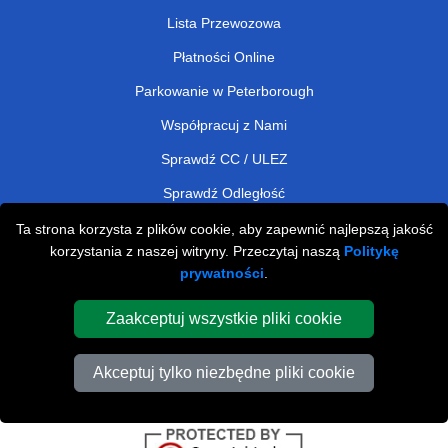
Lista Przewozowa
Płatności Online
Parkowanie w Peterborough
Współpracuj z Nami
Sprawdź CC / ULEZ
Sprawdź Odległość
Ta strona korzysta z plików cookie, aby zapewnić najlepszą jakość
korzystania z naszej witryny. Przeczytaj naszą
Politykę
Affordable Removals London
prywatności
.
Removals Man Van in Peterborough
Zaakceptuj wszystkie pliki cookie
Cardboard Boxes London
Akceptuj tylko niezbędne pliki cookie
Car Transport Peterborough