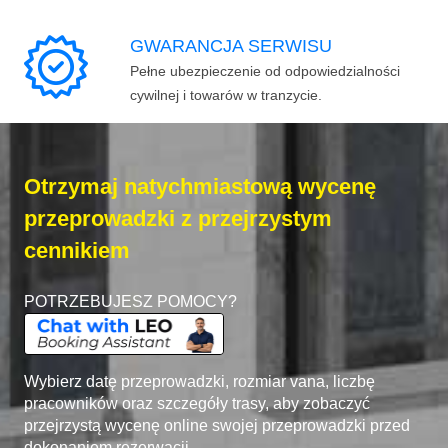
GWARANCJA SERWISU
Pełne ubezpieczenie od odpowiedzialności
cywilnej i towarów w tranzycie.
Otrzymaj natychmiastową wycenę
przeprowadzki z przejrzystym
cennikiem
POTRZEBUJESZ POMOCY?
Wybierz datę przeprowadzki, rozmiar vana, liczbę
pracowników oraz szczegóły trasy, aby zobaczyć
przejrzystą wycenę online swojej przeprowadzki przed
dokonaniem rezerwacji.