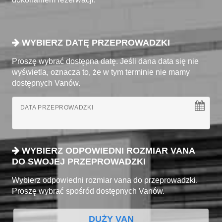
WYBIERZ DATĘ PRZEPROWADZKI
Proszę wybrać dostępna datę. Jeśli dana data się nie
wyświetla, oznacza to, że w tym terminie nie mamy
dostępnych Vanów.
DATA PRZEPROWADZKI
WYBIERZ ODPOWIEDNI ROZMIAR VANA
DO SWOJEJ PRZEPROWADZKI
Wybierz odpowiedni rozmiar vana do przeprowadzki.
Proszę wybrać spośród dostępnych Vanów.
DUŻY VAN