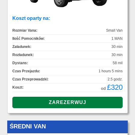
Koszt oparty na:
Rozmiar Vana:
Small Van
Ilość Pomocników:
1 MAN
Załadunek:
30 min
Rozładunek:
30 min
Dystans:
58 mil
Czas Przejazdu:
1 hours 5 mins
Czas Przeprowadzki:
2.5 godz.
£320
Koszt:
od
ŚREDNI VAN