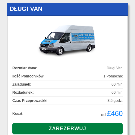
DŁUGI VAN
Rozmiar Vana:
Długi Van
Ilość Pomocników:
1 Pomocnik
Załadunek:
60 min
Rozładunek:
60 min
Czas Przeprowadzki
3.5 godz.
£460
Koszt:
od