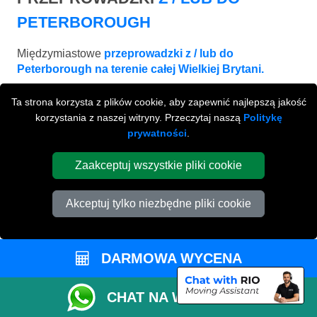
PETERBOROUGH
Międzymiastowe
przeprowadzki z / lub do
Peterborough na terenie całej Wielkiej Brytani.
Ta strona korzysta z plików cookie, aby zapewnić najlepszą jakość
korzystania z naszej witryny. Przeczytaj naszą
Politykę
prywatności
.
Zaakceptuj wszystkie pliki cookie
Akceptuj tylko niezbędne pliki cookie
DARMOWA WYCENA
LEEDS
CHAT NA WHATSAPP
od £540