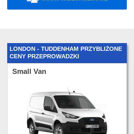
LONDON - TUDDENHAM PRZYBLIŻONE
CENY PRZEPROWADZKI
Small Van