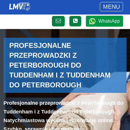
MENU
WhatsApp
PROFESJONALNE
PRZEPROWADZKI Z
PETERBOROUGH DO
TUDDENHAM I Z TUDDENHAM
DO PETERBOROUGH
Profesjonalne przeprowadzki z Peterborough do
Tuddenham i z Tuddenham do Peterborough.
Natychmiastowa wycena i rezerwacje online.
Szybko, sprawnie i bezpiecznie.