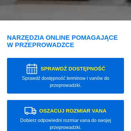
NARZĘDZIA ONLINE POMAGAJĄCE
W PRZEPROWADZCE
SPRAWDŹ DOSTĘPNOŚĆ
Sprawdź dostępność terminow i vanów do
przeprowadzki.
OSZACUJ ROZMIAR VANA
Dobierz odpowiedni rozmiar vana do swojej
przeprowadzki.