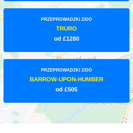
PRZEPROWADZKI Z/DO
TRURO
od £1280
PRZEPROWADZKI Z/DO
BARROW-UPON-HUMBER
od £505