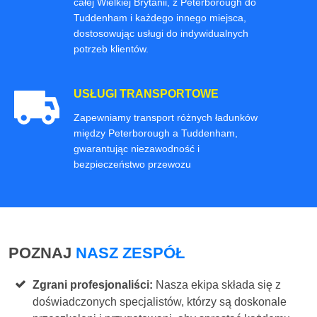
całej Wielkiej Brytanii, z Peterborough do
Tuddenham i każdego innego miejsca,
dostosowując usługi do indywidualnych
potrzeb klientów.
USŁUGI TRANSPORTOWE
Zapewniamy transport różnych ładunków
między Peterborough a Tuddenham,
gwarantując niezawodność i
bezpieczeństwo przewozu
POZNAJ
NASZ ZESPÓŁ
Zgrani profesjonaliści:
Nasza ekipa składa się z
doświadczonych specjalistów, którzy są doskonale