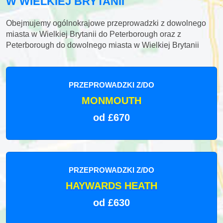
W WIELKIEJ BRYTANII
Obejmujemy ogólnokrajowe przeprowadzki z dowolnego
miasta w Wielkiej Brytanii do Peterborough oraz z
Peterborough do dowolnego miasta w Wielkiej Brytanii
PRZEPROWADZKI Z/DO
MONMOUTH
od £670
PRZEPROWADZKI Z/DO
HAYWARDS HEATH
od £630