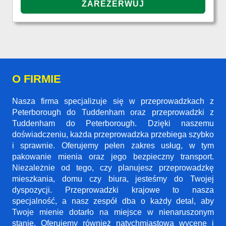
O FIRMIE
Nasza firma specjalizuje się w przeprowadzkach z
Peterborough do Tuddenham oraz przeprowadzki z
Tuddenham do Peterborough. Dzięki naszemu
doświadczeniu, każda przeprowadzka przebiega szybko
i sprawnie. Oferujemy pełen zakres usług, w tym
pakowanie mienia oraz jego bezpieczny transport.
Niezależnie od tego, czy planujesz przeprowadzkę
mieszkania, domu czy biura, jesteśmy do Twojej
dyspozycji. Przeprowadzki krajowe to nasza
specjalność, a nasz zespół dba o każdy detal, aby
Twoje mienie dotarło na miejsce w nienaruszonym
stanie. Oferujemy również natychmiastową wycenę i