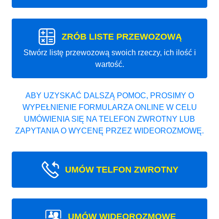
ZRÓB LISTE PRZEWOZOWĄ
Stwórz listę przewozową swoich rzeczy, ich ilość i
wartość.
ABY UZYSKAĆ DALSZĄ POMOC, PROSIMY O
WYPEŁNIENIE FORMULARZA ONLINE W CELU
UMÓWIENIA SIĘ NA TELEFON ZWROTNY LUB
ZAPYTANIA O WYCENĘ PRZEZ WIDEOROZMOWĘ.
UMÓW TELFON ZWROTNY
UMÓW WIDEOROZMOWE