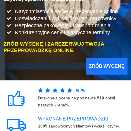
Natychmiastowa wycena i rezerwacje online
Doświadczeni i wykwalifikowani pracownicy
Bezpieczne pakowanie i transport mienia
Konkurencyjne ceny i elastyczne terminy
ZRÓB WYCENĘ I ZAREZERWUJ TWOJA
PRZEPROWADZKĘ ONLINE.
ZRÓB WYCENĘ
5
/
5
Doskonała ocena na podstawie
510
opinii
naszych klientów.
WYKONANE PRZEPROWADZKI
1005
zadowolonych klientów i wciąż liczymy.