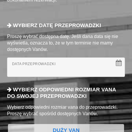
WYBIERZ DATĘ PRZEPROWADZKI
Proszę wybrać dostępna datę. Jeśli dana data się nie
wyświetla, oznacza to, że w tym terminie nie mamy
dostępnych Vanów.
DATA PRZEPROWADZKI
WYBIERZ ODPOWIEDNI ROZMIAR VANA
DO SWOJEJ PRZEPROWADZKI
Wybierz odpowiedni rozmiar vana do przeprowadzki.
Proszę wybrać spośród dostępnych Vanów.
DUŻY VAN