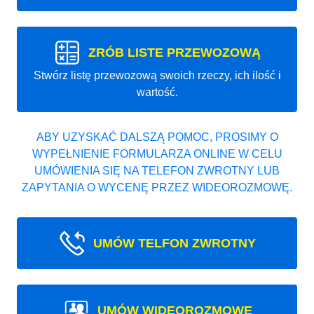
ZRÓB LISTE PRZEWOZOWĄ
Stwórz listę przewozową swoich rzeczy, ich ilość i
wartość.
ABY UZYSKAĆ DALSZĄ POMOC, PROSIMY O
WYPEŁNIENIE FORMULARZA ONLINE W CELU
UMÓWIENIA SIĘ NA TELEFON ZWROTNY LUB
ZAPYTANIA O WYCENĘ PRZEZ WIDEOROZMOWĘ.
UMÓW TELFON ZWROTNY
UMÓW WIDEOROZMOWE