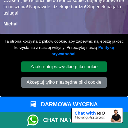
Czasem jako klienci nie do konca sobie zdajemy sprawe ile
to noszenia! Naprawde, dziekuje bardzo! Super ekipa jak i
usluga!
Michal
Ta strona korzysta z plików cookie, aby zapewnić najlepszą jakość
korzystania z naszej witryny. Przeczytaj naszą
Politykę
prywatności
.
MIĘDZYMIASTOWE
Zaakceptuj wszystkie pliki cookie
PRZEPROWADZKI
Z / LUB DO
PETERBOROUGH
Akceptuj tylko niezbędne pliki cookie
Międzymiastowe
przeprowadzki z / lub do
Peterborough na terenie całej Wielkiej Brytani.
DARMOWA WYCENA
CHAT NA WHATSAPP