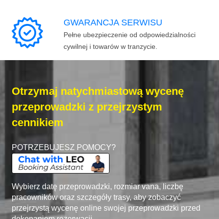
GWARANCJA SERWISU
Pełne ubezpieczenie od odpowiedzialności
cywilnej i towarów w tranzycie.
Otrzymaj natychmiastową wycenę
przeprowadzki z przejrzystym
cennikiem
POTRZEBUJESZ POMOCY?
Wybierz datę przeprowadzki, rozmiar vana, liczbę
pracowników oraz szczegóły trasy, aby zobaczyć
przejrzystą wycenę online swojej przeprowadzki przed
dokonaniem rezerwacji.