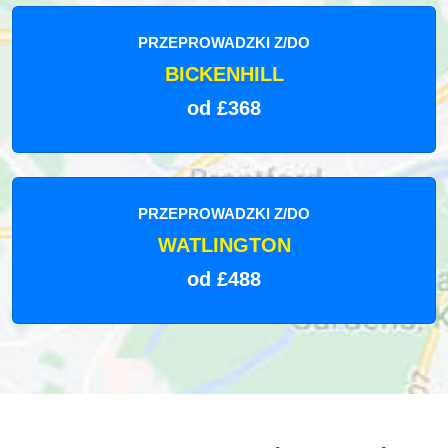
PRZEPROWADZKI Z/DO
BICKENHILL
od £368
PRZEPROWADZKI Z/DO
WATLINGTON
od £488