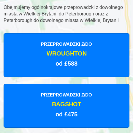
Obejmujemy ogólnokrajowe przeprowadzki z dowolnego
miasta w Wielkiej Brytanii do Peterborough oraz z
Peterborough do dowolnego miasta w Wielkiej Brytanii
PRZEPROWADZKI Z/DO
WROUGHTON
od £588
PRZEPROWADZKI Z/DO
BAGSHOT
od £475