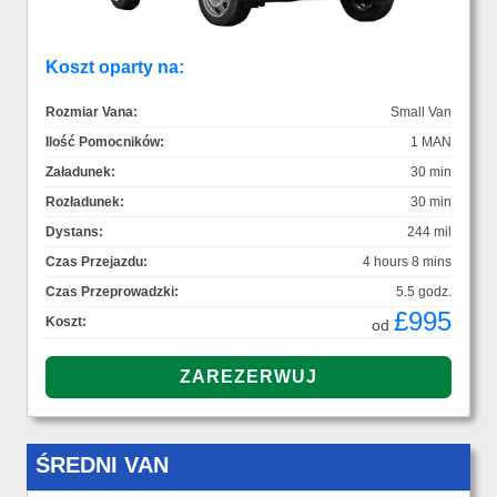
Koszt oparty na:
Rozmiar Vana:
Small Van
Ilość Pomocników:
1 MAN
Załadunek:
30 min
Rozładunek:
30 min
Dystans:
244 mil
Czas Przejazdu:
4 hours 8 mins
Czas Przeprowadzki:
5.5 godz.
£995
Koszt:
od
ŚREDNI VAN