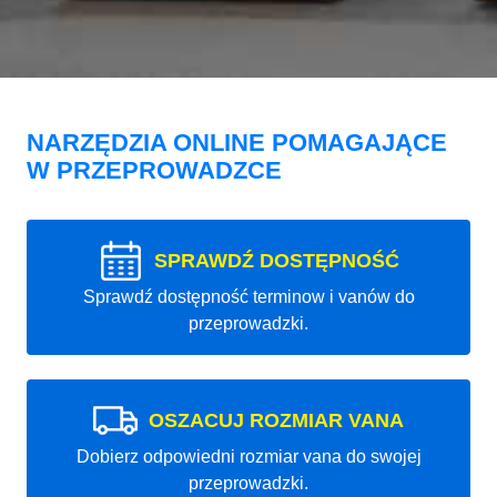
NARZĘDZIA ONLINE POMAGAJĄCE
W PRZEPROWADZCE
SPRAWDŹ DOSTĘPNOŚĆ
Sprawdź dostępność terminow i vanów do
przeprowadzki.
OSZACUJ ROZMIAR VANA
Dobierz odpowiedni rozmiar vana do swojej
przeprowadzki.