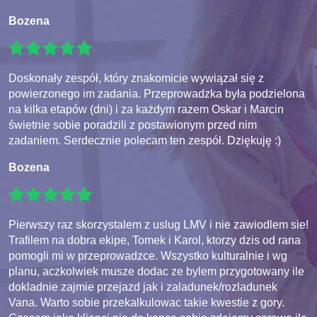
Bozena
Doskonały zespół, który znakomicie wywiązał się z
powierzonego im zadania. Przeprowadzka była podzielona
na kilka etapów (dni) i za każdym razem Oskar i Marcin
świetnie sobie poradzili z postawionym przed nim
zadaniem. Serdecznie polecam ten zespół. Dziękuję :)
Bozena
Pierwszy raz skorzystalem z uslug LMV i nie zawiodlem sie!
Trafilem na dobra ekipe, Tomek i Karol, ktorzy dzis od rana
pomogli mi w przeprowadzce. Wszystko kulturalnie i wg
planu, aczkolwiek musze dodac ze bylem przygotowany ile
dokladnie zajmie przejazd jak i zaladunek/rozladunek
Vana. Warto sobie przekalkulowac takie kwestie z gory.