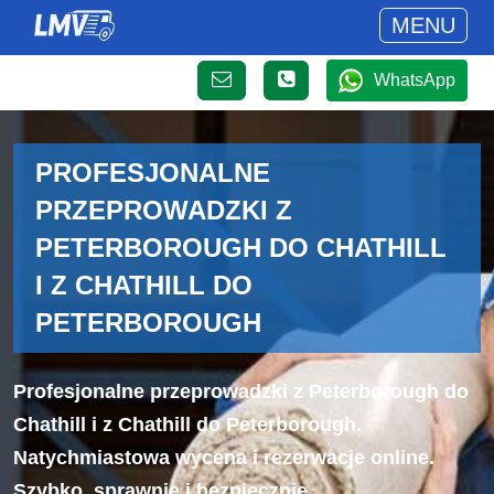
MENU
WhatsApp
PROFESJONALNE
PRZEPROWADZKI Z
PETERBOROUGH DO CHATHILL
I Z CHATHILL DO
PETERBOROUGH
Profesjonalne przeprowadzki z Peterborough do
Chathill i z Chathill do Peterborough.
Natychmiastowa wycena i rezerwacje online.
Szybko, sprawnie i bezpiecznie.