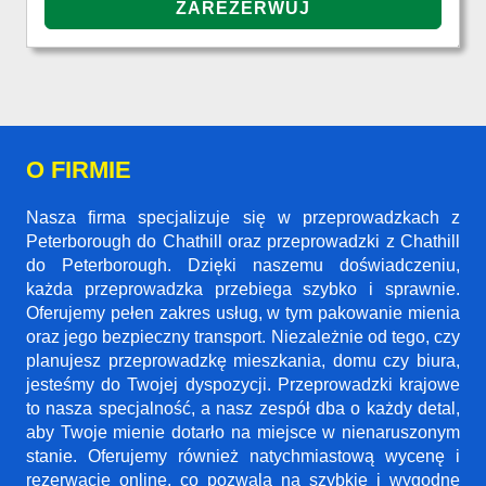
O FIRMIE
Nasza firma specjalizuje się w przeprowadzkach z
Peterborough do Chathill oraz przeprowadzki z Chathill
do Peterborough. Dzięki naszemu doświadczeniu,
każda przeprowadzka przebiega szybko i sprawnie.
Oferujemy pełen zakres usług, w tym pakowanie mienia
oraz jego bezpieczny transport. Niezależnie od tego, czy
planujesz przeprowadzkę mieszkania, domu czy biura,
jesteśmy do Twojej dyspozycji. Przeprowadzki krajowe
to nasza specjalność, a nasz zespół dba o każdy detal,
aby Twoje mienie dotarło na miejsce w nienaruszonym
stanie. Oferujemy również natychmiastową wycenę i
rezerwacje online, co pozwala na szybkie i wygodne