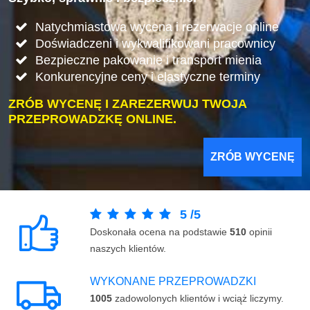
Natychmiastowa wycena i rezerwacje online
Doświadczeni i wykwalifikowani pracownicy
Bezpieczne pakowanie i transport mienia
Konkurencyjne ceny i elastyczne terminy
ZRÓB WYCENĘ I ZAREZERWUJ TWOJA
PRZEPROWADZKĘ ONLINE.
ZRÓB WYCENĘ
5
/
5
Doskonała ocena na podstawie
510
opinii
naszych klientów.
WYKONANE PRZEPROWADZKI
1005
zadowolonych klientów i wciąż liczymy.