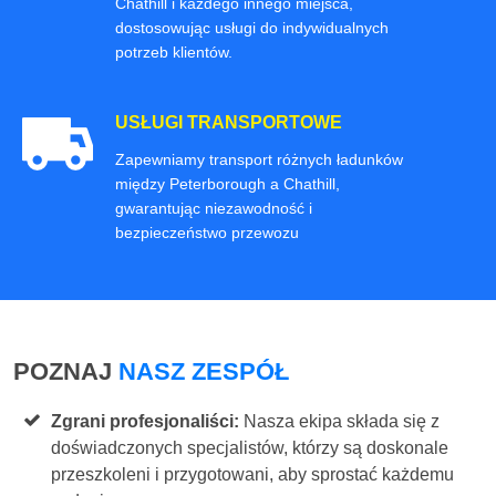
Chathill i każdego innego miejsca,
dostosowując usługi do indywidualnych
potrzeb klientów.
USŁUGI TRANSPORTOWE
Zapewniamy transport różnych ładunków
między Peterborough a Chathill,
gwarantując niezawodność i
bezpieczeństwo przewozu
POZNAJ
NASZ ZESPÓŁ
Zgrani profesjonaliści:
Nasza ekipa składa się z
doświadczonych specjalistów, którzy są doskonale
przeszkoleni i przygotowani, aby sprostać każdemu