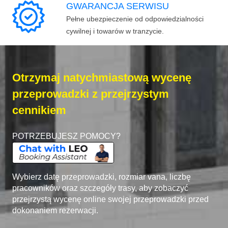
GWARANCJA SERWISU
Pełne ubezpieczenie od odpowiedzialności
cywilnej i towarów w tranzycie.
Otrzymaj natychmiastową wycenę
przeprowadzki z przejrzystym
cennikiem
POTRZEBUJESZ POMOCY?
Wybierz datę przeprowadzki, rozmiar vana, liczbę
pracowników oraz szczegóły trasy, aby zobaczyć
przejrzystą wycenę online swojej przeprowadzki przed
dokonaniem rezerwacji.