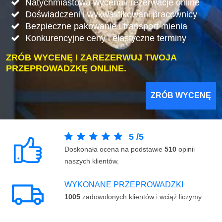
Natychmiastowa wycena i rezerwacje online
Doświadczeni i wykwalifikowani pracownicy
Bezpieczne pakowanie i transport mienia
Konkurencyjne ceny i elastyczne terminy
ZRÓB WYCENĘ I ZAREZERWUJ TWOJA
PRZEPROWADZKĘ ONLINE.
ZRÓB WYCENĘ
5
/
5
Doskonała ocena na podstawie
510
opinii
naszych klientów.
WYKONANE PRZEPROWADZKI
1005
zadowolonych klientów i wciąż liczymy.