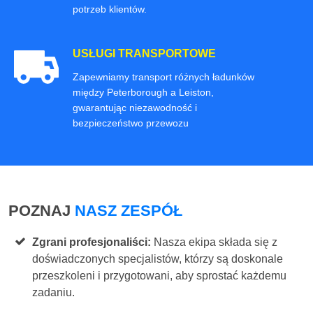
potrzeb klientów.
USŁUGI TRANSPORTOWE
Zapewniamy transport różnych ładunków
między Peterborough a Leiston,
gwarantując niezawodność i
bezpieczeństwo przewozu
POZNAJ
NASZ ZESPÓŁ
Zgrani profesjonaliści:
Nasza ekipa składa się z
doświadczonych specjalistów, którzy są doskonale
przeszkoleni i przygotowani, aby sprostać każdemu
zadaniu.