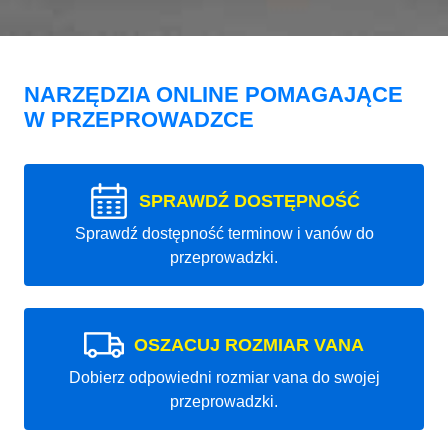
NARZĘDZIA ONLINE POMAGAJĄCE
W PRZEPROWADZCE
SPRAWDŹ DOSTĘPNOŚĆ
Sprawdź dostępność terminow i vanów do
przeprowadzki.
OSZACUJ ROZMIAR VANA
Dobierz odpowiedni rozmiar vana do swojej
przeprowadzki.