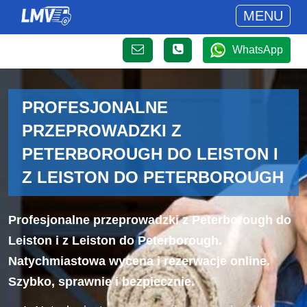
MENU
WhatsApp
PROFESJONALNE
PRZEPROWADZKI Z
PETERBOROUGH DO LEISTON I
Z LEISTON DO PETERBOROUGH
Profesjonalne przeprowadzki z Peterborough do
Leiston i z Leiston do Peterborough.
Natychmiastowa wycena i rezerwacje online.
Szybko, sprawnie i bezpiecznie.