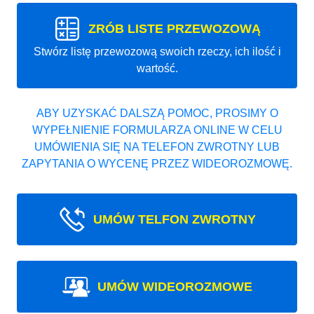
ZRÓB LISTE PRZEWOZOWĄ
Stwórz listę przewozową swoich rzeczy, ich ilość i
wartość.
ABY UZYSKAĆ DALSZĄ POMOC, PROSIMY O
WYPEŁNIENIE FORMULARZA ONLINE W CELU
UMÓWIENIA SIĘ NA TELEFON ZWROTNY LUB
ZAPYTANIA O WYCENĘ PRZEZ WIDEOROZMOWĘ.
UMÓW TELFON ZWROTNY
UMÓW WIDEOROZMOWE