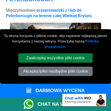
Międzymiastowe
przeprowadzki z / lub do
Peterborough na terenie całej Wielkiej Brytani.
Ta strona korzysta z plików cookie, aby zapewnić najlepszą jakość
korzystania z naszej witryny. Przeczytaj naszą
Politykę
prywatności
.
Zaakceptuj wszystkie pliki cookie
Akceptuj tylko niezbędne pliki cookie
BRISTOL
DARMOWA WYCENA
od £743
CHAT NA WHATSAPP