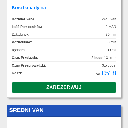
Koszt oparty na:
Rozmiar Vana:
Small Van
Ilość Pomocników:
1 MAN
Załadunek:
30 min
Rozładunek:
30 min
Dystans:
109 mil
Czas Przejazdu:
2 hours 13 mins
Czas Przeprowadzki:
3.5 godz.
£518
Koszt:
od
ŚREDNI VAN