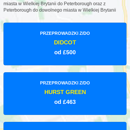
miasta w Wielkiej Brytanii do Peterborough oraz z
Peterborough do dowolnego miasta w Wielkiej Brytanii
PRZEPROWADZKI Z/DO
DIDCOT
od £500
PRZEPROWADZKI Z/DO
HURST GREEN
od £463