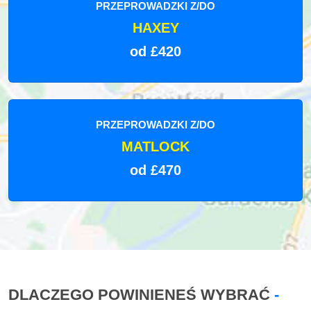
PRZEPROWADZKI Z/DO
HAXEY
od £420
PRZEPROWADZKI Z/DO
MATLOCK
od £470
DLACZEGO POWINIENEŚ WYBRAĆ
-