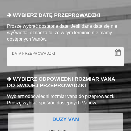
WYBIERZ DATĘ PRZEPROWADZKI
Proszę wybrać dostępna datę. Jeśli dana data się nie
wyświetla, oznacza to, że w tym terminie nie mamy
dostępnych Vanów.
DATA PRZEPROWADZKI
WYBIERZ ODPOWIEDNI ROZMIAR VANA
DO SWOJEJ PRZEPROWADZKI
Wybierz odpowiedni rozmiar vana do przeprowadzki.
Proszę wybrać spośród dostępnych Vanów.
DUŻY VAN