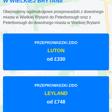
W WIELKIEJ BRYTANII
Obejmujemy ogólnokrajowe przeprowadzki z dowolnego
miasta w Wielkiej Brytanii do Peterborough oraz z
Peterborough do dowolnego miasta w Wielkiej Brytanii
PRZEPROWADZKI Z/DO
LUTON
od £330
PRZEPROWADZKI Z/DO
LEYLAND
od £748