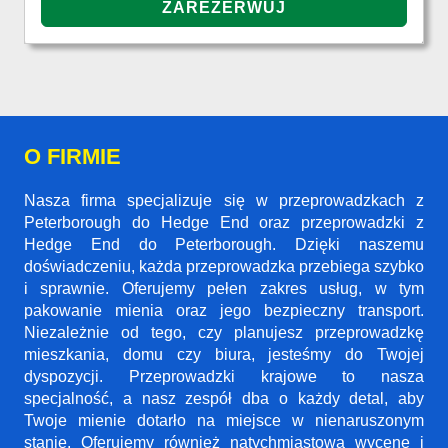
O FIRMIE
Nasza firma specjalizuje się w przeprowadzkach z
Peterborough do Hedge End oraz przeprowadzki z
Hedge End do Peterborough. Dzięki naszemu
doświadczeniu, każda przeprowadzka przebiega szybko
i sprawnie. Oferujemy pełen zakres usług, w tym
pakowanie mienia oraz jego bezpieczny transport.
Niezależnie od tego, czy planujesz przeprowadzkę
mieszkania, domu czy biura, jesteśmy do Twojej
dyspozycji. Przeprowadzki krajowe to nasza
specjalność, a nasz zespół dba o każdy detal, aby
Twoje mienie dotarło na miejsce w nienaruszonym
stanie. Oferujemy również natychmiastową wycenę i