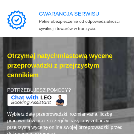
GWARANCJA SERWISU
Pełne ubezpieczenie od odpowiedzialności
cywilnej i towarów w tranzycie.
Otrzymaj natychmiastową wycenę
przeprowadzki z przejrzystym
cennikiem
POTRZEBUJESZ POMOCY?
Wybierz datę przeprowadzki, rozmiar vana, liczbę
pracowników oraz szczegóły trasy, aby zobaczyć
przejrzystą wycenę online swojej przeprowadzki przed
dokonaniem rezerwacji.