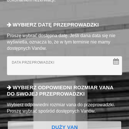
WYBIERZ DATĘ PRZEPROWADZKI
Proszę wybrać dostępna datę. Jeśli dana data się nie
wyświetla, oznacza to, że w tym terminie nie mamy
dostępnych Vanów.
DATA PRZEPROWADZKI
WYBIERZ ODPOWIEDNI ROZMIAR VANA
DO SWOJEJ PRZEPROWADZKI
Wybierz odpowiedni rozmiar vana do przeprowadzki.
Proszę wybrać spośród dostępnych Vanów.
DUŻY VAN