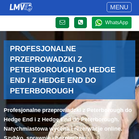
MENU
WhatsApp
PROFESJONALNE
PRZEPROWADZKI Z
PETERBOROUGH DO HEDGE
END I Z HEDGE END DO
PETERBOROUGH
Profesjonalne przeprowadzki z Peterborough do
Hedge End i z Hedge End do Peterborough.
Natychmiastowa wycena i rezerwacje online.
Szybko, sprawnie i bezpiecznie.