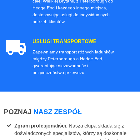
całej Wielkiej Brytanii, z Peterborough do
Hedge End i każdego innego miejsca,
dostosowując usługi do indywidualnych
potrzeb klientów.
USŁUGI TRANSPORTOWE
Zapewniamy transport różnych ładunków
między Peterborough a Hedge End,
gwarantując niezawodność i
bezpieczeństwo przewozu
POZNAJ
NASZ ZESPÓŁ
Zgrani profesjonaliści:
Nasza ekipa składa się z
doświadczonych specjalistów, którzy są doskonale