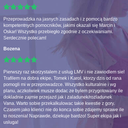
Przeprowadzka na jasnych zasadach i z pomocą bardzo
kompetentnych pomocników, jakimi okazali się Marcin i
Oskar! Wszystko przebiegło zgodnie z oczekiwaniami.
Serdecznie polecam!
Bozena
Pierwszy raz skorzystalem z uslug LMV i nie zawiodlem sie!
Trafilem na dobra ekipe, Tomek i Karol, ktorzy dzis od rana
pomogli mi w przeprowadzce. Wszystko kulturalnie i wg
planu, aczkolwiek musze dodac ze bylem przygotowany ile
dokladnie zajmie przejazd jak i zaladunek/rozladunek
Vana. Warto sobie przekalkulowac takie kwestie z gory.
Czasem jako klienci nie do konca sobie zdajemy sprawe ile
to noszenia! Naprawde, dziekuje bardzo! Super ekipa jak i
usluga!