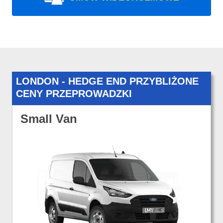
LONDON - HEDGE END PRZYBLIŻONE
CENY PRZEPROWADZKI
Small Van