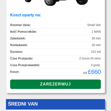
Koszt oparty na:
Rozmiar Vana:
Small Van
Ilość Pomocników:
1 MAN
Załadunek:
30 min
Rozładunek:
30 min
Dystans:
152 mil
Czas Przejazdu:
2 hours 45 mins
Czas Przeprowadzki:
4 godz.
£660
Koszt:
od
ŚREDNI VAN