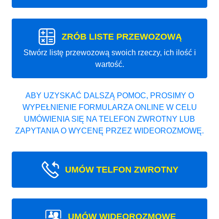
ZRÓB LISTE PRZEWOZOWĄ
Stwórz listę przewozową swoich rzeczy, ich ilość i
wartość.
ABY UZYSKAĆ DALSZĄ POMOC, PROSIMY O
WYPEŁNIENIE FORMULARZA ONLINE W CELU
UMÓWIENIA SIĘ NA TELEFON ZWROTNY LUB
ZAPYTANIA O WYCENĘ PRZEZ WIDEOROZMOWĘ.
UMÓW TELFON ZWROTNY
UMÓW WIDEOROZMOWE