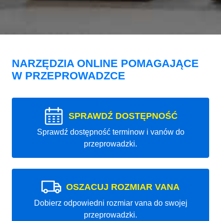
NARZĘDZIA ONLINE POMAGAJĄCE
W PRZEPROWADZCE
SPRAWDŹ DOSTĘPNOŚĆ
Sprawdź dostępność terminow i vanów do
przeprowadzki.
OSZACUJ ROZMIAR VANA
Dobierz odpowiedni rozmiar vana do swojej
przeprowadzki.