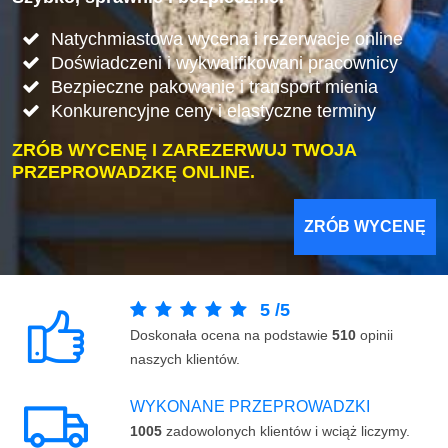
Natychmiastowa wycena i rezerwacje online
Doświadczeni i wykwalifikowani pracownicy
Bezpieczne pakowanie i transport mienia
Konkurencyjne ceny i elastyczne terminy
ZRÓB WYCENĘ I ZAREZERWUJ TWOJA
PRZEPROWADZKĘ ONLINE.
ZRÓB WYCENĘ
5
/
5
Doskonała ocena na podstawie
510
opinii
naszych klientów.
WYKONANE PRZEPROWADZKI
1005
zadowolonych klientów i wciąż liczymy.