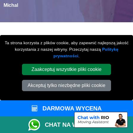
Michal
MIĘDZYMIASTOWE
Ta strona korzysta z plików cookie, aby zapewnić najlepszą jakość
korzystania z naszej witryny. Przeczytaj naszą
Politykę
PRZEPROWADZKI
Z / LUB DO
prywatności
.
PETERBOROUGH
Zaakceptuj wszystkie pliki cookie
Międzymiastowe
przeprowadzki z / lub do
Peterborough na terenie całej Wielkiej Brytani.
Akceptuj tylko niezbędne pliki cookie
DARMOWA WYCENA
CHAT NA WHATSAPP