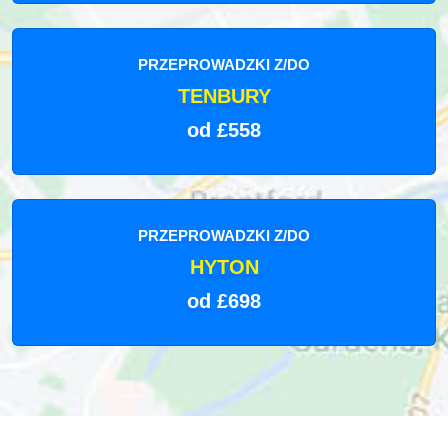
PRZEPROWADZKI Z/DO
TENBURY
od £558
PRZEPROWADZKI Z/DO
HYTON
od £698