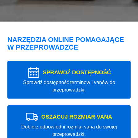
NARZĘDZIA ONLINE POMAGAJĄCE
W PRZEPROWADZCE
SPRAWDŹ DOSTĘPNOŚĆ
Sprawdź dostępność terminow i vanów do
przeprowadzki.
OSZACUJ ROZMIAR VANA
Dobierz odpowiedni rozmiar vana do swojej
przeprowadzki.