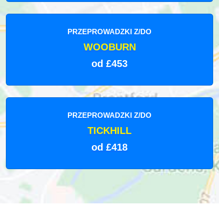
PRZEPROWADZKI Z/DO
WOOBURN
od £453
PRZEPROWADZKI Z/DO
TICKHILL
od £418