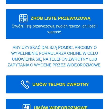
ZRÓB LISTE PRZEWOZOWĄ
Stwórz listę przewozową swoich rzeczy, ich ilość i
wartość.
ABY UZYSKAĆ DALSZĄ POMOC, PROSIMY O
WYPEŁNIENIE FORMULARZA ONLINE W CELU
UMÓWIENIA SIĘ NA TELEFON ZWROTNY LUB
ZAPYTANIA O WYCENĘ PRZEZ WIDEOROZMOWĘ.
UMÓW TELFON ZWROTNY
UMÓW WIDEOROZMOWE