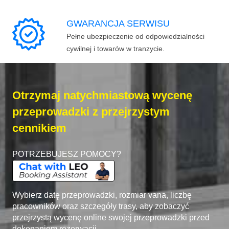
GWARANCJA SERWISU
Pełne ubezpieczenie od odpowiedzialności
cywilnej i towarów w tranzycie.
Otrzymaj natychmiastową wycenę
przeprowadzki z przejrzystym
cennikiem
POTRZEBUJESZ POMOCY?
Wybierz datę przeprowadzki, rozmiar vana, liczbę
pracowników oraz szczegóły trasy, aby zobaczyć
przejrzystą wycenę online swojej przeprowadzki przed
dokonaniem rezerwacji.