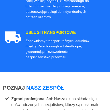
całej Wielkiej Brytanii, z Peterborough do
Edenthorpe i każdego innego miejsca,
dostosowując usługi do indywidualnych
potrzeb klientów.
USŁUGI TRANSPORTOWE
Zapewniamy transport różnych ładunków
między Peterborough a Edenthorpe,
gwarantując niezawodność i
bezpieczeństwo przewozu
POZNAJ
NASZ ZESPÓŁ
Zgrani profesjonaliści:
Nasza ekipa składa się z
doświadczonych specjalistów, którzy są doskonale