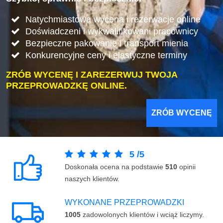
Natychmiastowa wycena i rezerwacje online
Doświadczeni i wykwalifikowani pracownicy
Bezpieczne pakowanie i transport mienia
Konkurencyjne ceny i elastyczne terminy
ZRÓB WYCENĘ I ZAREZERWUJ TWOJA
PRZEPROWADZKĘ ONLINE.
ZRÓB WYCENĘ
5
/
5
Doskonała ocena na podstawie
510
opinii
naszych klientów.
WYKONANE PRZEPROWADZKI
1005
zadowolonych klientów i wciąż liczymy.