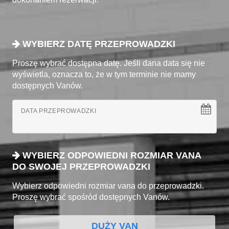
WYBIERZ DATĘ PRZEPROWADZKI
Proszę wybrać dostępna datę. Jeśli dana data się nie
wyświetla, oznacza to, że w tym terminie nie mamy
dostępnych Vanów.
DATA PRZEPROWADZKI
WYBIERZ ODPOWIEDNI ROZMIAR VANA
DO SWOJEJ PRZEPROWADZKI
Wybierz odpowiedni rozmiar vana do przeprowadzki.
Proszę wybrać spośród dostępnych Vanów.
DUŻY VAN