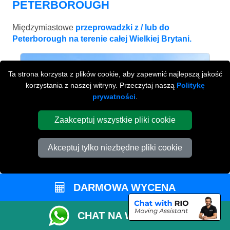
PETERBOROUGH
Międzymiastowe
przeprowadzki z / lub do
Peterborough na terenie całej Wielkiej Brytani.
Ta strona korzysta z plików cookie, aby zapewnić najlepszą jakość
korzystania z naszej witryny. Przeczytaj naszą
Politykę
prywatności
.
Zaakceptuj wszystkie pliki cookie
Akceptuj tylko niezbędne pliki cookie
DARMOWA WYCENA
LEEDS
od £540
CHAT NA WHATSAPP