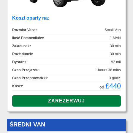
Koszt oparty na:
Rozmiar Vana:
Small Van
Ilość Pomocników:
1 MAN
Załadunek:
30 min
Rozładunek:
30 min
Dystans:
92 mil
Czas Przejazdu:
1 hours 36 mins
Czas Przeprowadzki:
3 godz.
£440
Koszt:
od
ŚREDNI VAN