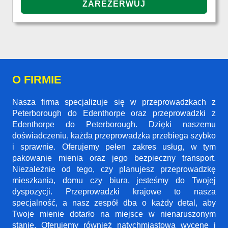
O FIRMIE
Nasza firma specjalizuje się w przeprowadzkach z
Peterborough do Edenthorpe oraz przeprowadzki z
Edenthorpe do Peterborough. Dzięki naszemu
doświadczeniu, każda przeprowadzka przebiega szybko
i sprawnie. Oferujemy pełen zakres usług, w tym
pakowanie mienia oraz jego bezpieczny transport.
Niezależnie od tego, czy planujesz przeprowadzkę
mieszkania, domu czy biura, jesteśmy do Twojej
dyspozycji. Przeprowadzki krajowe to nasza
specjalność, a nasz zespół dba o każdy detal, aby
Twoje mienie dotarło na miejsce w nienaruszonym
stanie. Oferujemy również natychmiastową wycenę i