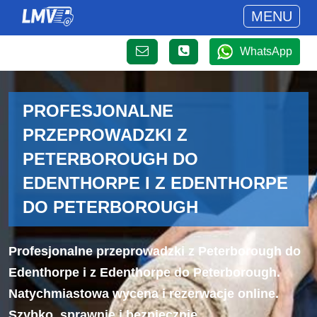
MENU
WhatsApp
PROFESJONALNE
PRZEPROWADZKI Z
PETERBOROUGH DO
EDENTHORPE I Z EDENTHORPE
DO PETERBOROUGH
Profesjonalne przeprowadzki z Peterborough do
Edenthorpe i z Edenthorpe do Peterborough.
Natychmiastowa wycena i rezerwacje online.
Szybko, sprawnie i bezpiecznie.