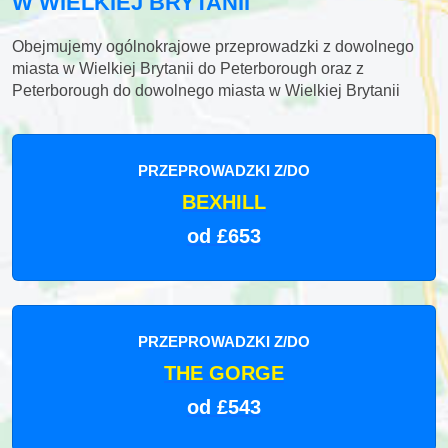
W WIELKIEJ BRYTANII
Obejmujemy ogólnokrajowe przeprowadzki z dowolnego
miasta w Wielkiej Brytanii do Peterborough oraz z
Peterborough do dowolnego miasta w Wielkiej Brytanii
PRZEPROWADZKI Z/DO
BEXHILL
od £653
PRZEPROWADZKI Z/DO
THE GORGE
od £543