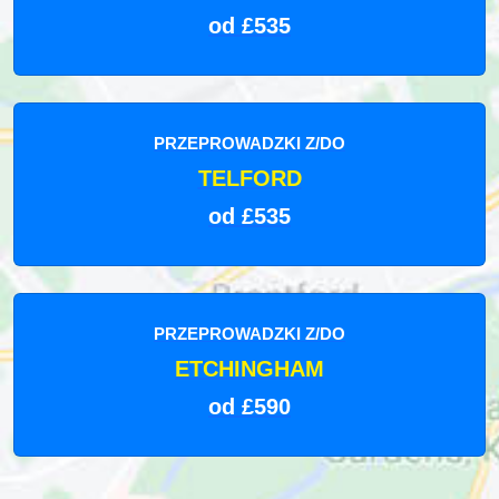
od £535
PRZEPROWADZKI Z/DO
TELFORD
od £535
PRZEPROWADZKI Z/DO
ETCHINGHAM
od £590