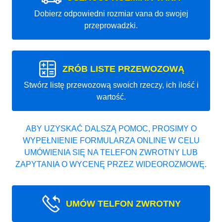
Dobierz odpowiedni rozmiar vana do swojej
przeprowadzki.
ZRÓB LISTE PRZEWOZOWĄ
Stwórz listę przewozową swoich rzeczy, ich ilość i
wartość.
ABY UZYSKAĆ DALSZĄ POMOC, PROSIMY O
WYPEŁNIENIE FORMULARZA ONLINE W CELU
UMÓWIENIA SIĘ NA TELEFON ZWROTNY LUB
ZAPYTANIA O WYCENĘ PRZEZ WIDEOROZMOWĘ.
UMÓW TELFON ZWROTNY