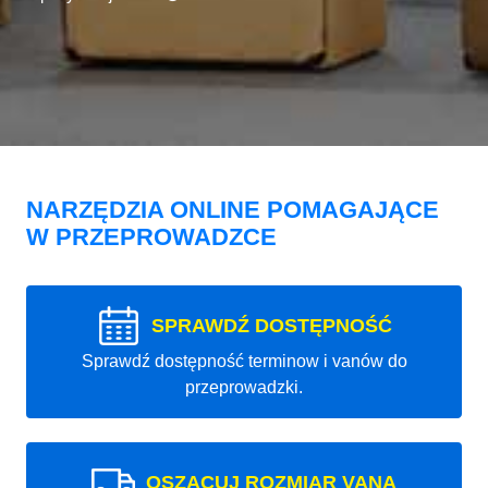
NARZĘDZIA ONLINE POMAGAJĄCE
W PRZEPROWADZCE
SPRAWDŹ DOSTĘPNOŚĆ
Sprawdź dostępność terminow i vanów do
przeprowadzki.
OSZACUJ ROZMIAR VANA