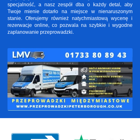
specjalność, a nasz zespół dba o każdy detal, aby
Twoje mienie dotarło na miejsce w nienaruszonym
stanie. Oferujemy również natychmiastową wycenę i
rezerwacje online, co pozwala na szybkie i wygodne
zaplanowanie przeprowadzki.