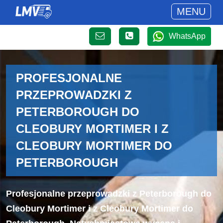
MENU
WhatsApp
PROFESJONALNE
PRZEPROWADZKI Z
PETERBOROUGH DO
CLEOBURY MORTIMER I Z
CLEOBURY MORTIMER DO
PETERBOROUGH
Profesjonalne przeprowadzki z Peterborough do
Cleobury Mortimer i z Cleobury Mortimer do