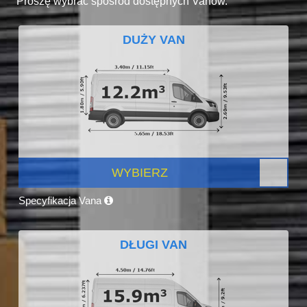
Proszę wybrać spośród dostępnych Vanów.
DUŻY VAN
WYBIERZ
Specyfikacja Vana
DŁUGI VAN