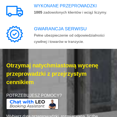
WYKONANE PRZEPROWADZKI
1005
zadowolonych klientów i wciąż liczymy.
GWARANCJA SERWISU
Pełne ubezpieczenie od odpowiedzialności
cywilnej i towarów w tranzycie.
Otrzymaj natychmiastową wycenę
przeprowadzki z przejrzystym
cennikiem
POTRZEBUJESZ POMOCY?
Wybierz datę przeprowadzki, rozmiar vana, liczbę