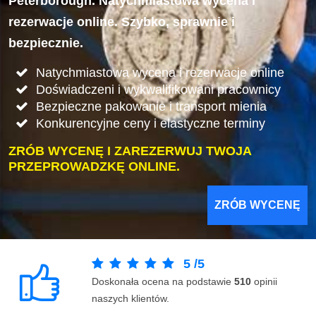
Peterborough. Natychmiastowa wycena i
rezerwacje online. Szybko, sprawnie i
bezpiecznie.
Natychmiastowa wycena i rezerwacje online
Doświadczeni i wykwalifikowani pracownicy
Bezpieczne pakowanie i transport mienia
Konkurencyjne ceny i elastyczne terminy
ZRÓB WYCENĘ I ZAREZERWUJ TWOJA
PRZEPROWADZKĘ ONLINE.
ZRÓB WYCENĘ
5
/
5
Doskonała ocena na podstawie
510
opinii
naszych klientów.