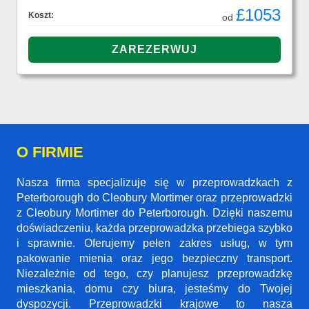
£1053
Koszt:
od
O FIRMIE
Nasza firma specjalizuje się w przeprowadzkach z
Peterborough do Cleobury Mortimer oraz przeprowadzki
z Cleobury Mortimer do Peterborough. Dzięki naszemu
doświadczeniu, każda przeprowadzka przebiega szybko
i sprawnie. Oferujemy pełen zakres usług, w tym
pakowanie mienia oraz jego bezpieczny transport.
Niezależnie od tego, czy planujesz przeprowadzkę
mieszkania, domu czy biura, jesteśmy do Twojej
dyspozycji. Przeprowadzki krajowe to nasza