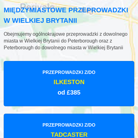
MIĘDZYMIASTOWE PRZEPROWADZKI
W WIELKIEJ BRYTANII
Obejmujemy ogólnokrajowe przeprowadzki z dowolnego
miasta w Wielkiej Brytanii do Peterborough oraz z
Peterborough do dowolnego miasta w Wielkiej Brytanii
PRZEPROWADZKI Z/DO
ILKESTON
od £385
PRZEPROWADZKI Z/DO
TADCASTER