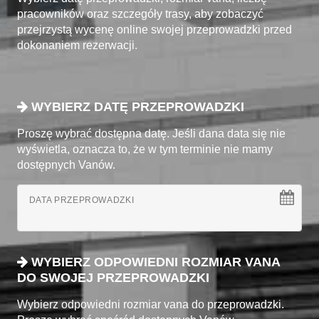
pracowników oraz szczegóły trasy, aby zobaczyć
przejrzystą wycenę online swojej przeprowadzki przed
dokonaniem rezerwacji.
WYBIERZ DATĘ PRZEPROWADZKI
Proszę wybrać dostępna datę. Jeśli dana data się nie
wyświetla, oznacza to, że w tym terminie nie mamy
dostępnych Vanów.
DATA PRZEPROWADZKI
WYBIERZ ODPOWIEDNI ROZMIAR VANA
DO SWOJEJ PRZEPROWADZKI
Wybierz odpowiedni rozmiar vana do przeprowadzki.