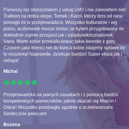
Pierwszy raz skorzystalem z uslug LMV i nie zawiodlem sie!
Trafilem na dobra ekipe, Tomek i Karol, ktorzy dzis od rana
pomogli mi w przeprowadzce. Wszystko kulturalnie i wg
planu, aczkolwiek musze dodac ze bylem przygotowany ile
dokladnie zajmie przejazd jak i zaladunek/rozladunek
Vana. Warto sobie przekalkulowac takie kwestie z gory.
Czasem jako klienci nie do konca sobie zdajemy sprawe ile
to noszenia! Naprawde, dziekuje bardzo! Super ekipa jak i
usluga!
Michal
Przeprowadzka na jasnych zasadach i z pomocą bardzo
kompetentnych pomocników, jakimi okazali się Marcin i
Oskar! Wszystko przebiegło zgodnie z oczekiwaniami.
Serdecznie polecam!
Bozena