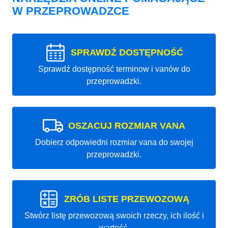
W PRZEPROWADZCE
SPRAWDŹ DOSTĘPNOŚĆ
Sprawdź dostępność terminow i vanów do
przeprowadzki.
OSZACUJ ROZMIAR VANA
Dobierz odpowiedni rozmiar vana do swojej
przeprowadzki.
ZRÓB LISTE PRZEWOZOWĄ
Stwórz listę przewozową swoich rzeczy, ich ilość i
wartość.