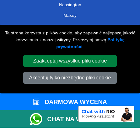
Nassington
Maxey
NARZĘDZIA
Ta strona korzysta z plików cookie, aby zapewnić najlepszą jakość
korzystania z naszej witryny. Przeczytaj naszą
Politykę
Sprawdź Dostępność
prywatności
.
Oszacuj Rozmiar Vana
Zaakceptuj wszystkie pliki cookie
Status Zamówienia
Lista Przewozowa
Akceptuj tylko niezbędne pliki cookie
Płatności Online
Parkowanie w Peterborough
DARMOWA WYCENA
Współpracuj z Nami
Sprawdź CC / ULEZ
CHAT NA WHATSAPP
Sprawdź Odległość