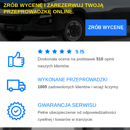
ZRÓB WYCENĘ I ZAREZERWUJ TWOJĄ
PRZEPROWADZKĘ ONLINE.
ZRÓB WYCENĘ
5
/
5
Doskonała ocena na podstawie
510
opinii
naszych klientów.
WYKONANE PRZEPROWADZKI
1005
zadowolonych klientów i wciąż liczymy.
GWARANCJA SERWISU
Pełne ubezpieczenie od odpowiedzialności
cywilnej i towarów w tranzycie.