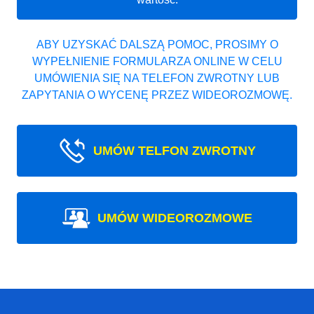
ABY UZYSKAĆ DALSZĄ POMOC, PROSIMY O
WYPEŁNIENIE FORMULARZA ONLINE W CELU
UMÓWIENIA SIĘ NA TELEFON ZWROTNY LUB
ZAPYTANIA O WYCENĘ PRZEZ WIDEOROZMOWĘ.
UMÓW TELFON ZWROTNY
UMÓW WIDEOROZMOWE