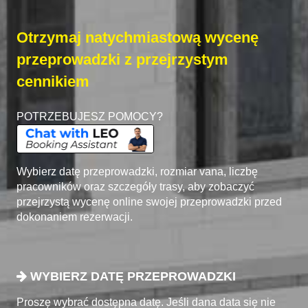
Otrzymaj natychmiastową wycenę
przeprowadzki z przejrzystym
cennikiem
POTRZEBUJESZ POMOCY?
Wybierz datę przeprowadzki, rozmiar vana, liczbę
pracowników oraz szczegóły trasy, aby zobaczyć
przejrzystą wycenę online swojej przeprowadzki przed
dokonaniem rezerwacji.
WYBIERZ DATĘ PRZEPROWADZKI
Proszę wybrać dostępna datę. Jeśli dana data się nie