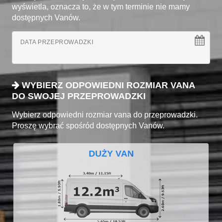
wyświetla, oznacza to, że w tym terminie nie mamy
dostępnych Vanów.
DATA PRZEPROWADZKI
WYBIERZ ODPOWIEDNI ROZMIAR VANA
DO SWOJEJ PRZEPROWADZKI
Wybierz odpowiedni rozmiar vana do przeprowadzki.
Proszę wybrać spośród dostępnych Vanów.
DUŻY VAN