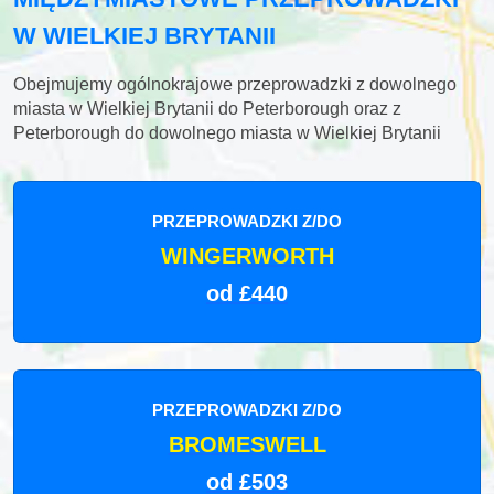
W WIELKIEJ BRYTANII
Obejmujemy ogólnokrajowe przeprowadzki z dowolnego
miasta w Wielkiej Brytanii do Peterborough oraz z
Peterborough do dowolnego miasta w Wielkiej Brytanii
PRZEPROWADZKI Z/DO
WINGERWORTH
od £440
PRZEPROWADZKI Z/DO
BROMESWELL
od £503