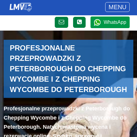
MENU
WhatsApp
PROFESJONALNE
PRZEPROWADZKI Z
PETERBOROUGH DO CHEPPING
WYCOMBE I Z CHEPPING
WYCOMBE DO PETERBOROUGH
Profesjonalne przeprowadzki z Peterborough do
Chepping Wycombe i z Chepping Wycombe do
Peterborough. Natychmiastowa wycena i
rezerwacje online. Szybko, sprawnie i