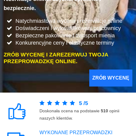
bezpiecznie.
Natychmiastowa wycena i rezerwacje online
Doświadczeni i wykwalifikowani pracownicy
Bezpieczne pakowanie i transport mienia
Konkurencyjne ceny i elastyczne terminy
ZRÓB WYCENĘ I ZAREZERWUJ TWOJA
PRZEPROWADZKĘ ONLINE.
ZRÓB WYCENĘ
5
/
5
Doskonała ocena na podstawie
510
opinii
naszych klientów.
WYKONANE PRZEPROWADZKI