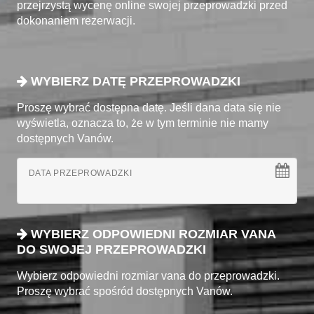
przejrzystą wycenę online swojej przeprowadzki przed
dokonaniem rezerwacji.
WYBIERZ DATĘ PRZEPROWADZKI
Proszę wybrać dostępna datę. Jeśli dana data się nie
wyświetla, oznacza to, że w tym terminie nie mamy
dostępnych Vanów.
DATA PRZEPROWADZKI
WYBIERZ ODPOWIEDNI ROZMIAR VANA
DO SWOJEJ PRZEPROWADZKI
Wybierz odpowiedni rozmiar vana do przeprowadzki.
Proszę wybrać spośród dostępnych Vanów.