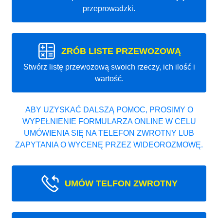
przeprowadzki.
ZRÓB LISTE PRZEWOZOWĄ
Stwórz listę przewozową swoich rzeczy, ich ilość i
wartość.
ABY UZYSKAĆ DALSZĄ POMOC, PROSIMY O
WYPEŁNIENIE FORMULARZA ONLINE W CELU
UMÓWIENIA SIĘ NA TELEFON ZWROTNY LUB
ZAPYTANIA O WYCENĘ PRZEZ WIDEOROZMOWĘ.
UMÓW TELFON ZWROTNY