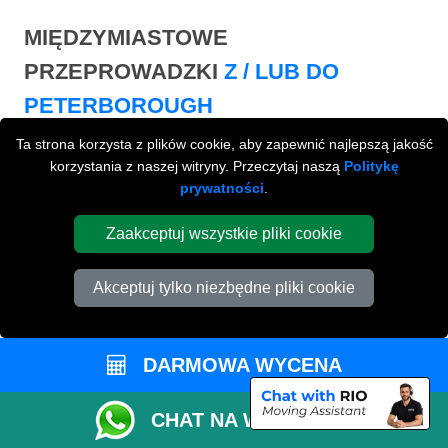
MIĘDZYMIASTOWE
PRZEPROWADZKI
Z / LUB DO
PETERBOROUGH
Ta strona korzysta z plików cookie, aby zapewnić najlepszą jakość
Międzymiastowe
przeprowadzki z / lub do
korzystania z naszej witryny. Przeczytaj naszą
Politykę
Peterborough na terenie całej Wielkiej Brytani.
prywatności
.
Zaakceptuj wszystkie pliki cookie
Akceptuj tylko niezbędne pliki cookie
DARMOWA WYCENA
CHAT NA WHATSAPP