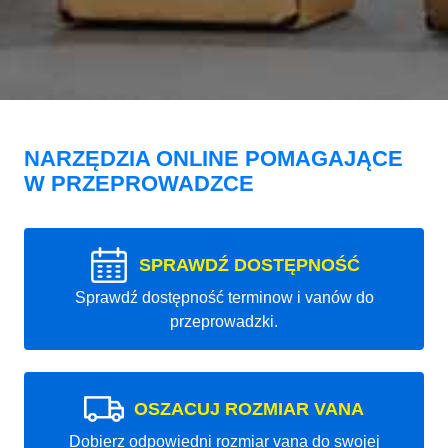
NARZĘDZIA ONLINE POMAGAJĄCE
W PRZEPROWADZCE
SPRAWDŹ DOSTĘPNOŚĆ
Sprawdź dostępność terminow i vanów do
przeprowadzki.
OSZACUJ ROZMIAR VANA
Dobierz odpowiedni rozmiar vana do swojej