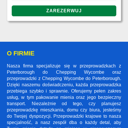
O FIRMIE
Nasza firma specjalizuje się w przeprowadzkach z
Peterborough do Chepping Wycombe oraz
przeprowadzki z Chepping Wycombe do Peterborough.
Dzięki naszemu doświadczeniu, każda przeprowadzka
przebiega szybko i sprawnie. Oferujemy pełen zakres
usług, w tym pakowanie mienia oraz jego bezpieczny
transport. Niezależnie od tego, czy planujesz
przeprowadzkę mieszkania, domu czy biura, jesteśmy
do Twojej dyspozycji. Przeprowadzki krajowe to nasza
specjalność, a nasz zespół dba o każdy detal, aby