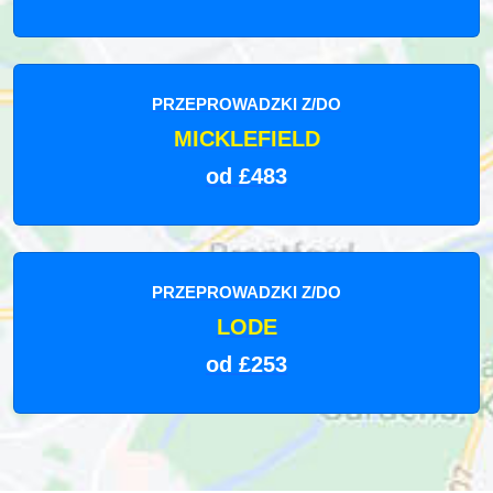
PRZEPROWADZKI Z/DO
MICKLEFIELD
od £483
PRZEPROWADZKI Z/DO
LODE
od £253