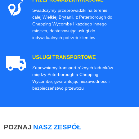
Świadczymy przeprowadzki na terenie
całej Wielkiej Brytanii, z Peterborough do
Chepping Wycombe i każdego innego
miejsca, dostosowując usługi do
indywidualnych potrzeb klientów.
USŁUGI TRANSPORTOWE
Zapewniamy transport różnych ładunków
między Peterborough a Chepping
Wycombe, gwarantując niezawodność i
bezpieczeństwo przewozu
POZNAJ
NASZ ZESPÓŁ