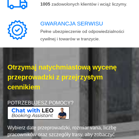
1005
zadowolonych klientów i wciąż liczymy.
GWARANCJA SERWISU
Pełne ubezpieczenie od odpowiedzialności
cywilnej i towarów w tranzycie.
Otrzymaj natychmiastową wycenę
przeprowadzki z przejrzystym
cennikiem
POTRZEBUJESZ POMOCY?
Wybierz datę przeprowadzki, rozmiar vana, liczbę
pracowników oraz szczegóły trasy, aby zobaczyć