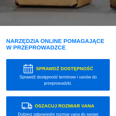
NARZĘDZIA ONLINE POMAGAJĄCE
W PRZEPROWADZCE
SPRAWDŹ DOSTĘPNOŚĆ
Sprawdź dostępność terminow i vanów do
przeprowadzki.
OSZACUJ ROZMIAR VANA
Dobierz odpowiedni rozmiar vana do swojej