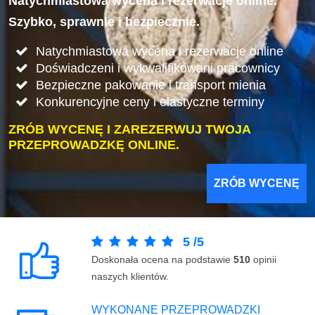
Natychmiastowa wycena i rezerwacje online.
Szybko, sprawnie i bezpiecznie.
Natychmiastowa wycena i rezerwacje online
Doświadczeni i wykwalifikowani pracownicy
Bezpieczne pakowanie i transport mienia
Konkurencyjne ceny i elastyczne terminy
ZRÓB WYCENĘ I ZAREZERWUJ TWOJA
PRZEPROWADZKĘ ONLINE.
ZRÓB WYCENĘ
5
/
5
Doskonała ocena na podstawie
510
opinii
naszych klientów.
WYKONANE PRZEPROWADZKI