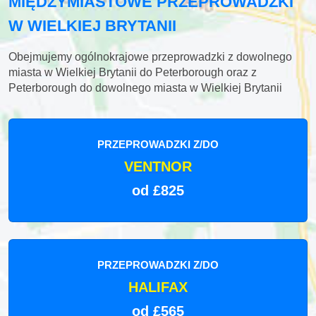
MIĘDZYMIASTOWE PRZEPROWADZKI
W WIELKIEJ BRYTANII
Obejmujemy ogólnokrajowe przeprowadzki z dowolnego
miasta w Wielkiej Brytanii do Peterborough oraz z
Peterborough do dowolnego miasta w Wielkiej Brytanii
PRZEPROWADZKI Z/DO
VENTNOR
od £825
PRZEPROWADZKI Z/DO
HALIFAX
od £565