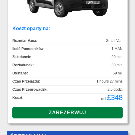
Koszt oparty na:
Rozmiar Vana:
Small Van
Ilość Pomocników:
1 MAN
Załadunek:
30 min
Rozładunek:
30 min
Dystans:
69 mil
Czas Przejazdu:
1 hours 27 mins
Czas Przeprowadzki:
2.5 godz.
£348
Koszt:
od