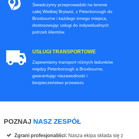
Świadczymy przeprowadzki na terenie
całej Wielkiej Brytanii, z Peterborough do
Broxbourne i każdego innego miejsca,
dostosowując usługi do indywidualnych
potrzeb klientów.
USŁUGI TRANSPORTOWE
Zapewniamy transport różnych ładunków
między Peterborough a Broxbourne,
gwarantując niezawodność i
bezpieczeństwo przewozu
POZNAJ
NASZ ZESPÓŁ
Zgrani profesjonaliści:
Nasza ekipa składa się z