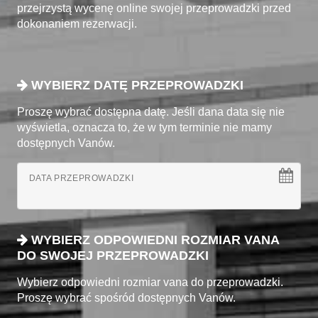
przejrzystą wycenę online swojej przeprowadzki przed
dokonaniem rezerwacji.
WYBIERZ DATĘ PRZEPROWADZKI
Proszę wybrać dostępna datę. Jeśli dana data się nie
wyświetla, oznacza to, że w tym terminie nie mamy
dostępnych Vanów.
DATA PRZEPROWADZKI
WYBIERZ ODPOWIEDNI ROZMIAR VANA
DO SWOJEJ PRZEPROWADZKI
Wybierz odpowiedni rozmiar vana do przeprowadzki.
Proszę wybrać spośród dostępnych Vanów.