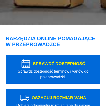
NARZĘDZIA ONLINE POMAGAJĄCE
W PRZEPROWADZCE
SPRAWDŹ DOSTĘPNOŚĆ
Sprawdź dostępność terminow i vanów do
przeprowadzki.
OSZACUJ ROZMIAR VANA
Dobierz odpowiedni rozmiar vana do swojej