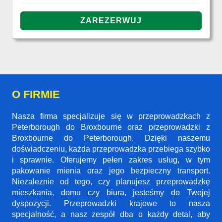
O FIRMIE
Nasza firma specjalizuje się w przeprowadzkach z
Peterborough do Broxbourne oraz przeprowadzki z
Broxbourne do Peterborough. Dzięki naszemu
doświadczeniu, każda przeprowadzka przebiega szybko
i sprawnie. Oferujemy pełen zakres usług, w tym
pakowanie mienia oraz jego bezpieczny transport.
Niezależnie od tego, czy planujesz przeprowadzkę
mieszkania, domu czy biura, jesteśmy do Twojej
dyspozycji. Przeprowadzki krajowe to nasza
specjalność, a nasz zespół dba o każdy detal, aby