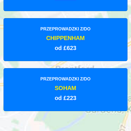
PRZEPROWADZKI Z/DO
CHIPPENHAM
od £623
PRZEPROWADZKI Z/DO
SOHAM
od £223