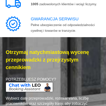
1005
zadowolonych klientów i wciąż liczymy.
GWARANCJA SERWISU
Pełne ubezpieczenie od odpowiedzialności
cywilnej i towarów w tranzycie.
Otrzymaj natychmiastową wycenę
przeprowadzki z przejrzystym
cennikiem
POTRZEBUJESZ POMOCY?
Wybierz datę przeprowadzki, rozmiar vana, liczbę
pracowników oraz szczegóły trasy, aby zobaczyć