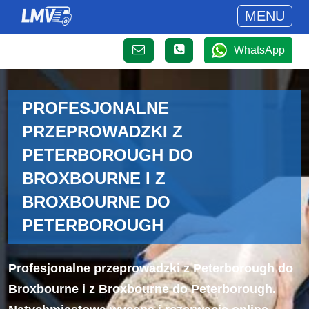
MENU
WhatsApp
PROFESJONALNE
PRZEPROWADZKI Z
PETERBOROUGH DO
BROXBOURNE I Z
BROXBOURNE DO
PETERBOROUGH
Profesjonalne przeprowadzki z Peterborough do
Broxbourne i z Broxbourne do Peterborough.