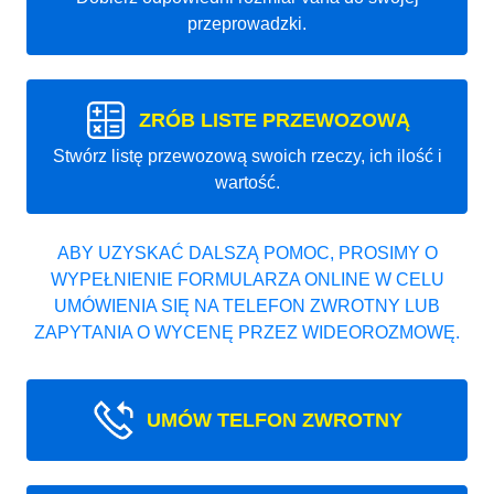
przeprowadzki.
ZRÓB LISTE PRZEWOZOWĄ
Stwórz listę przewozową swoich rzeczy, ich ilość i
wartość.
ABY UZYSKAĆ DALSZĄ POMOC, PROSIMY O
WYPEŁNIENIE FORMULARZA ONLINE W CELU
UMÓWIENIA SIĘ NA TELEFON ZWROTNY LUB
ZAPYTANIA O WYCENĘ PRZEZ WIDEOROZMOWĘ.
UMÓW TELFON ZWROTNY