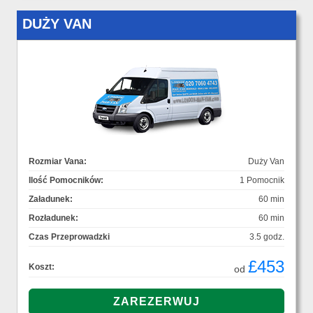
DUŻY VAN
Rozmiar Vana:
Duży Van
Ilość Pomocników:
1 Pomocnik
Załadunek:
60 min
Rozładunek:
60 min
Czas Przeprowadzki
3.5 godz.
£453
Koszt:
od