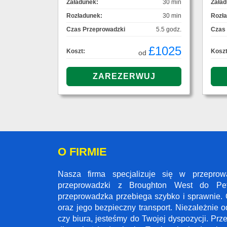
Załadunek:
30 min
Załad
Rozładunek:
30 min
Rozł
Czas Przeprowadzki
5.5 godz.
Czas
£1025
Koszt:
Koszt
od
O FIRMIE
Nasza firma specjalizuje się w przepro
przeprowadzki z Broughton West do Pet
przeprowadzka przebiega szybko i sprawnie. 
oraz jego bezpieczny transport. Niezależnie 
czy biura, jesteśmy do Twojej dyspozycji. Pr