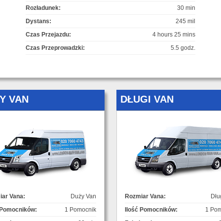
Rozładunek:
30 min
Dystans:
245 mil
Czas Przejazdu:
4 hours 25 mins
Czas Przeprowadzki:
5.5 godz.
Y VAN
DŁUGI VAN
ar Vana:
Duży Van
Rozmiar Vana:
Dłu
 Pomocników:
1 Pomocnik
Ilość Pomocników:
1 Pom