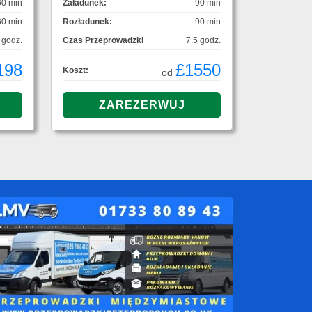
60 min
Załadunek:
90 min
60 min
Rozładunek:
90 min
 godz.
Czas Przeprowadzki
7.5 godz.
198
£1550
Koszt:
od