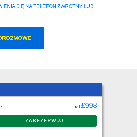
IENIA SIĘ NA TELEFON ZWROTNY LUB
OROZMOWE
£998
t:
od