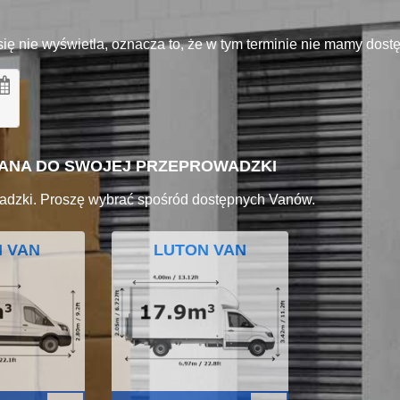
się nie wyświetla, oznacza to, że w tym terminie nie mamy dos
VANA DO SWOJEJ PRZEPROWADZKI
adzki. Proszę wybrać spośród dostępnych Vanów.
I VAN
LUTON VAN