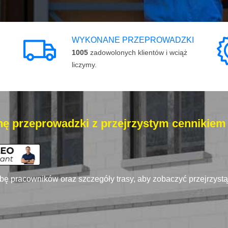
WYKONANE PRZEPROWADZKI
1005
zadowolonych klientów i wciąż
liczymy.
ę przeprowadzki z przejrzystym cennikiem
zbę pracowników oraz szczegóły trasy, aby zobaczyć przejrzyst