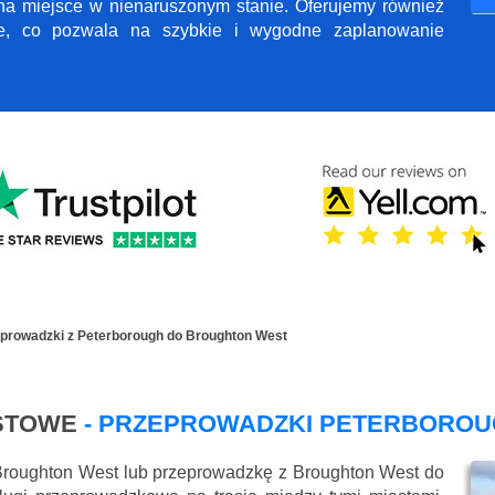
 na miejsce w nienaruszonym stanie. Oferujemy również
ne, co pozwala na szybkie i wygodne zaplanowanie
prowadzki z Peterborough do Broughton West
STOWE
- PRZEPROWADZKI PETERBOROU
Broughton West lub przeprowadzkę z Broughton West do