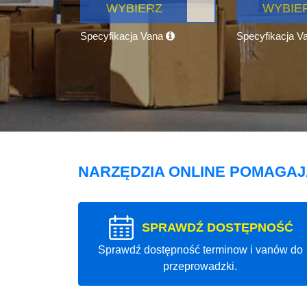
WYBIERZ
WYBIE
Specyfikacja Vana
Specyfikacja V
NARZĘDZIA ONLINE POMAGA
SPRAWDŹ DOSTĘPNOŚĆ
Sprawdź dostępność terminow i vanów do
przeprowadzki.