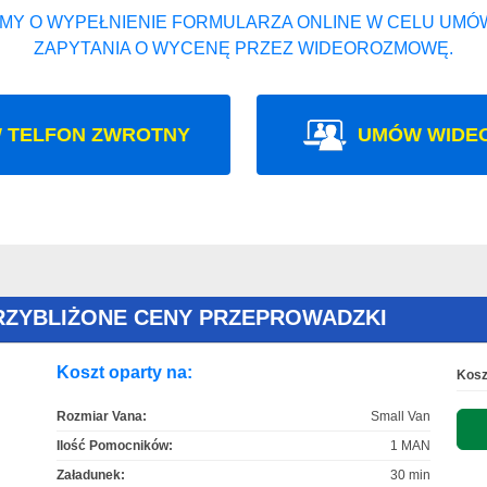
MY O WYPEŁNIENIE FORMULARZA ONLINE W CELU UMÓW
ZAPYTANIA O WYCENĘ PRZEZ WIDEOROZMOWĘ.
 TELFON ZWROTNY
UMÓW WIDE
RZYBLIŻONE CENY PRZEPROWADZKI
Koszt oparty na:
Kosz
Rozmiar Vana:
Small Van
Ilość Pomocników:
1 MAN
Załadunek:
30 min