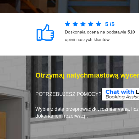
5
/
5
Doskonała ocena na podstawie
510
opinii naszych klientów.
Otrzymaj natychmiastową wycen
POTRZEBUJESZ POMOCY?
Wybierz datę przeprowadzki, rozmiar vana, lic
dokonaniem rezerwacji.