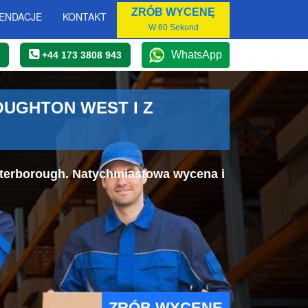
ZRÓB WYCENĘ
ENDACJE
KONTAKT
W 60 Sekund
WhatsApp
+44 173 3808 943
UGHTON WEST I Z
eterborough. Natychmiastowa wycena i
ZRÓB WYCENĘ