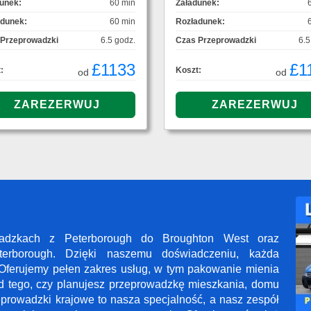
unek:
60 min
Załadunek:
adunek:
60 min
Rozładunek:
 Przeprowadzki
6.5 godz.
Czas Przeprowadzki
6.5
£1133
£1
:
Koszt:
od
od
wadzkach z Peterborough do Broughton West oraz
erborough. Dzięki naszemu doświadczeniu, każda
Oferujemy pełen zakres usług, w tym pakowanie mienia
od tego, czy planujesz przeprowadzkę mieszkania, domu
zeprowadzki krajowe to nasza specjalność, a nasz zespół