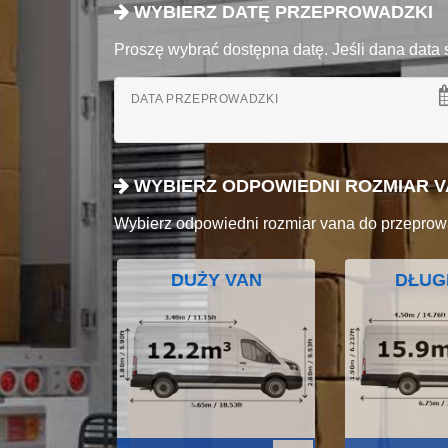
WYBIERZ DATĘ PRZEPROWADZKI
Proszę wybrać dostępna datę. Jeśli dana data 
DATA PRZEPROWADZKI
WYBIERZ ODPOWIEDNI ROZMIAR 
Wybierz odpowiedni rozmiar vana do przeprow
DUŻY VAN
DŁUG