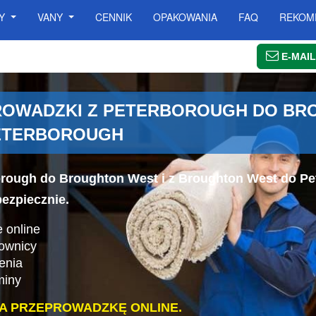
SY
VANY
CENNIK
OPAKOWANIA
FAQ
REKOM
E-MAIL
OWADZKI Z PETERBOROUGH DO BRO
ETERBOROUGH
orough do Broughton West i z Broughton West do P
bezpiecznie.
 online
cownicy
enia
miny
A PRZEPROWADZKĘ ONLINE.