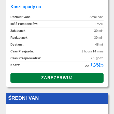
Koszt oparty na:
Rozmiar Vana:
Small Van
Ilość Pomocników:
1 MAN
Załadunek:
30 min
Rozładunek:
30 min
Dystans:
48 mil
Czas Przejazdu:
1 hours 14 mins
Czas Przeprowadzki:
2.5 godz.
£295
Koszt:
od
ŚREDNI VAN