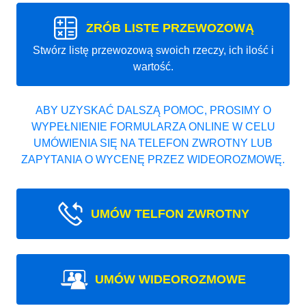
ZRÓB LISTE PRZEWOZOWĄ
Stwórz listę przewozową swoich rzeczy, ich ilość i
wartość.
ABY UZYSKAĆ DALSZĄ POMOC, PROSIMY O
WYPEŁNIENIE FORMULARZA ONLINE W CELU
UMÓWIENIA SIĘ NA TELEFON ZWROTNY LUB
ZAPYTANIA O WYCENĘ PRZEZ WIDEOROZMOWĘ.
UMÓW TELFON ZWROTNY
UMÓW WIDEOROZMOWE