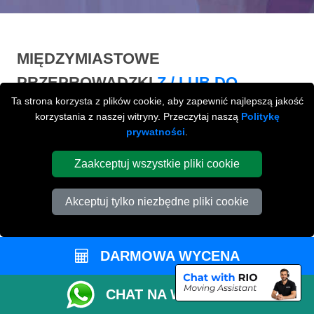
MIĘDZYMIASTOWE
PRZEPROWADZKI
Z / LUB DO
Ta strona korzysta z plików cookie, aby zapewnić najlepszą jakość
PETERBOROUGH
korzystania z naszej witryny. Przeczytaj naszą
Politykę
prywatności
.
Międzymiastowe
przeprowadzki z / lub do
Peterborough na terenie całej Wielkiej Brytani.
Zaakceptuj wszystkie pliki cookie
Akceptuj tylko niezbędne pliki cookie
DARMOWA WYCENA
CHAT NA WHATSAPP