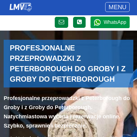
MENU
WhatsApp
PROFESJONALNE
PRZEPROWADZKI Z
PETERBOROUGH DO GROBY I Z
GROBY DO PETERBOROUGH
Profesjonalne przeprowadzki z Peterborough do
Groby i z Groby do Peterborough.
Natychmiastowa wycena i rezerwacje online.
Szybko, sprawnie i bezpiecznie.