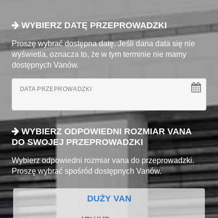
WYBIERZ DATĘ PRZEPROWADZKI
Proszę wybrać dostępna datę. Jeśli dana data się nie
wyświetla, oznacza to, że w tym terminie nie mamy
dostępnych Vanów.
DATA PRZEPROWADZKI
WYBIERZ ODPOWIEDNI ROZMIAR VANA
DO SWOJEJ PRZEPROWADZKI
Wybierz odpowiedni rozmiar vana do przeprowadzki.
Proszę wybrać spośród dostępnych Vanów.
DUŻY VAN