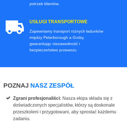
potrzeb klientów.
USŁUGI TRANSPORTOWE
Zapewniamy transport różnych ładunków
między Peterborough a Groby,
gwarantując niezawodność i
bezpieczeństwo przewozu
POZNAJ
NASZ ZESPÓŁ
Zgrani profesjonaliści:
Nasza ekipa składa się z
doświadczonych specjalistów, którzy są doskonale
przeszkoleni i przygotowani, aby sprostać każdemu
zadaniu.