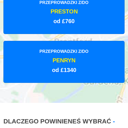
PRZEPROWADZKI Z/DO
PRESTON
od £760
PRZEPROWADZKI Z/DO
PENRYN
od £1340
DLACZEGO POWINIENEŚ WYBRAĆ
-