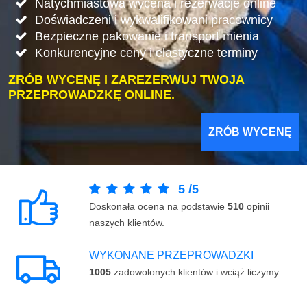
Natychmiastowa wycena i rezerwacje online
Doświadczeni i wykwalifikowani pracownicy
Bezpieczne pakowanie i transport mienia
Konkurencyjne ceny i elastyczne terminy
ZRÓB WYCENĘ I ZAREZERWUJ TWOJA
PRZEPROWADZKĘ ONLINE.
ZRÓB WYCENĘ
5
/
5
Doskonała ocena na podstawie
510
opinii
naszych klientów.
WYKONANE PRZEPROWADZKI
1005
zadowolonych klientów i wciąż liczymy.