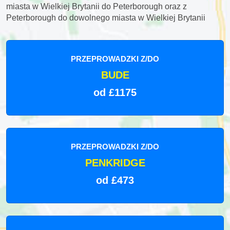
miasta w Wielkiej Brytanii do Peterborough oraz z
Peterborough do dowolnego miasta w Wielkiej Brytanii
PRZEPROWADZKI Z/DO
BUDE
od £1175
PRZEPROWADZKI Z/DO
PENKRIDGE
od £473