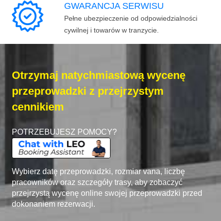
GWARANCJA SERWISU
Pełne ubezpieczenie od odpowiedzialności
cywilnej i towarów w tranzycie.
Otrzymaj natychmiastową wycenę
przeprowadzki z przejrzystym
cennikiem
POTRZEBUJESZ POMOCY?
Wybierz datę przeprowadzki, rozmiar vana, liczbę
pracowników oraz szczegóły trasy, aby zobaczyć
przejrzystą wycenę online swojej przeprowadzki przed
dokonaniem rezerwacji.