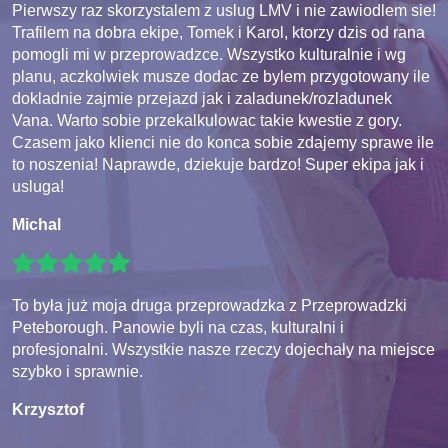
Pierwszy raz skorzystalem z uslug LMV i nie zawiodlem sie!
Trafilem na dobra ekipe, Tomek i Karol, ktorzy dzis od rana
pomogli mi w przeprowadzce. Wszystko kulturalnie i wg
planu, aczkolwiek musze dodac ze bylem przygotowany ile
dokladnie zajmie przejazd jak i zaladunek/rozladunek
Vana. Warto sobie przekalkulowac takie kwestie z gory.
Czasem jako klienci nie do konca sobie zdajemy sprawe ile
to noszenia! Naprawde, dziekuje bardzo! Super ekipa jak i
usluga!
Michal
To była już moja druga przeprowadzka z Przeprowadzki
Peteborough. Panowie byli na czas, kulturalni i
profesjonalni. Wszystkie nasze rzeczy dojechały na miejsce
szybko i sprawnie.
Krzysztof