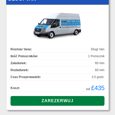
Rozmiar Vana:
Długi Van
Ilość Pomocników:
1 Pomocnik
Załadunek:
60 min
Rozładunek:
60 min
Czas Przeprowadzki
3.5 godz.
£435
Koszt:
od