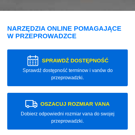
NARZĘDZIA ONLINE POMAGAJĄCE
W PRZEPROWADZCE
SPRAWDŹ DOSTĘPNOŚĆ
Sprawdź dostępność terminow i vanów do
przeprowadzki.
OSZACUJ ROZMIAR VANA
Dobierz odpowiedni rozmiar vana do swojej
przeprowadzki.