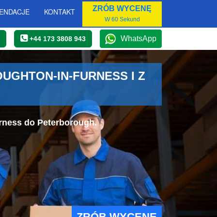
ZRÓB WYCENĘ
ENDACJE
KONTAKT
W 60 Sekund
WhatsApp
+44 173 3808 943
GHTON-IN-FURNESS I Z
rness do Peterborough.
ZRÓB WYCENĘ