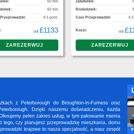
unek:
60 min
Załadunek:
adunek:
60 min
Rozładunek:
 Przeprowadzki
6.5 godz.
Czas Przeprowadzki
6.5
£1133
£1
:
Koszt:
od
od
dzkach z Peterborough do Broughton-In-Furness oraz
Peterborough. Dzięki naszemu doświadczeniu, każda
Oferujemy pełen zakres usług, w tym pakowanie mienia
od tego, czy planujesz przeprowadzkę mieszkania, domu
zeprowadzki krajowe to nasza specjalność, a nasz zespół