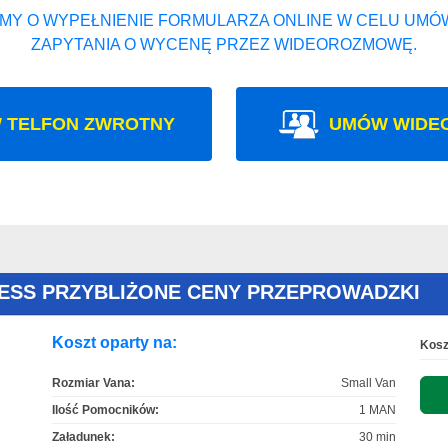
MY O WYPEŁNIENIE FORMULARZA ONLINE W CELU UMÓW
ZAPYTANIA O WYCENĘ PRZEZ WIDEOROZMOWĘ.
 TELFON ZWROTNY
UMÓW WIDE
ESS PRZYBLIŻONE CENY PRZEPROWADZKI
Koszt oparty na:
Kosz
Rozmiar Vana:
Small Van
Ilość Pomocników:
1 MAN
Załadunek:
30 min