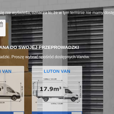
się nie wyświetla, oznacza to, że w tym terminie nie mamy dos
VANA DO SWOJEJ PRZEPROWADZKI
adzki. Proszę wybrać spośród dostępnych Vanów.
I VAN
LUTON VAN