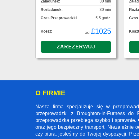
Załadunek:
30 min
Załad
Rozładunek:
30 min
Rozł
Czas Przeprowadzki
5.5 godz.
Czas
£1025
Koszt:
Koszt
od
O FIRMIE
Nasza firma specjalizuje się w przeprowa
przeprowadzki z Broughton-In-Furness do 
przeprowadzka przebiega szybko i sprawnie. 
oraz jego bezpieczny transport. Niezależnie 
czy biura, jesteśmy do Twojej dyspozycji. Pr