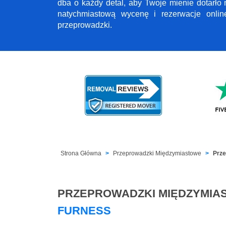
dba o każdy detal, aby Twoje mienie dotarło
natychmiastową wycenę i rezerwacje onli
przeprowadzki.
Strona Główna
Przeprowadzki Międzymiastowe
Prze
PRZEPROWADZKI MIĘDZYMIA
FURNESS