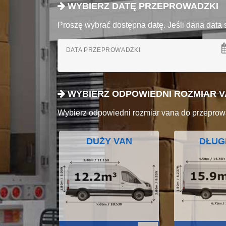
WYBIERZ DATĘ PRZEPROWADZKI
Proszę wybrać dostępna datę. Jeśli dana data 
DATA PRZEPROWADZKI
WYBIERZ ODPOWIEDNI ROZMIAR 
Wybierz odpowiedni rozmiar vana do przeprow
DUŻY VAN
DŁUG