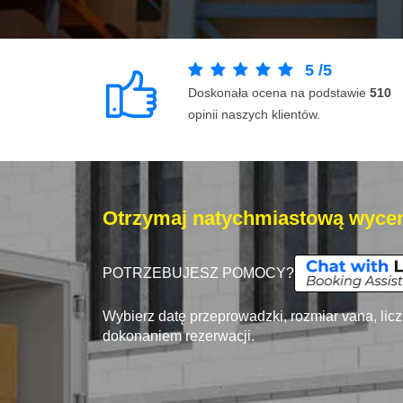
5
/
5
Doskonała ocena na podstawie
510
opinii naszych klientów.
Otrzymaj natychmiastową wycen
POTRZEBUJESZ POMOCY?
Wybierz datę przeprowadzki, rozmiar vana, lic
dokonaniem rezerwacji.