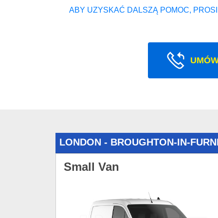
ABY UZYSKAĆ DALSZĄ POMOC, PROSI
UMÓW
LONDON - BROUGHTON-IN-FURN
Small Van