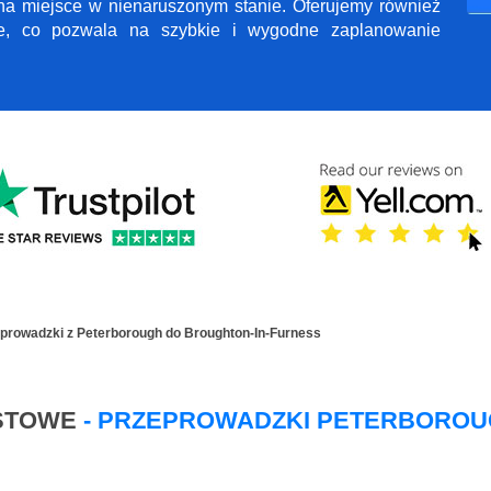
 na miejsce w nienaruszonym stanie. Oferujemy również
ne, co pozwala na szybkie i wygodne zaplanowanie
prowadzki z Peterborough do Broughton-In-Furness
STOWE
- PRZEPROWADZKI PETERBOROUG