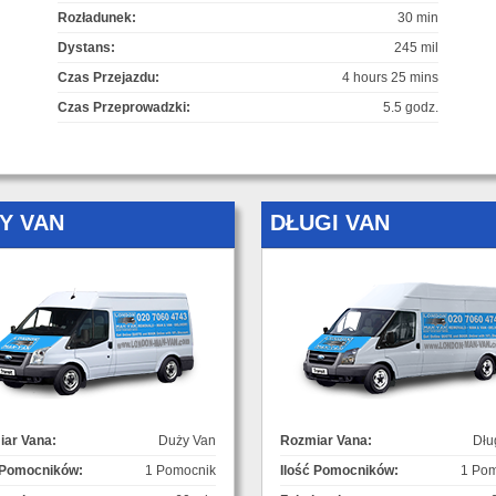
Rozładunek:
30 min
Dystans:
245 mil
Czas Przejazdu:
4 hours 25 mins
Czas Przeprowadzki:
5.5 godz.
Y VAN
DŁUGI VAN
ar Vana:
Duży Van
Rozmiar Vana:
Dłu
 Pomocników:
1 Pomocnik
Ilość Pomocników:
1 Pom