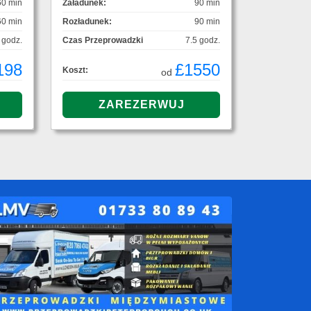
60 min
Załadunek:
90 min
60 min
Rozładunek:
90 min
 godz.
Czas Przeprowadzki
7.5 godz.
198
£1550
Koszt:
od