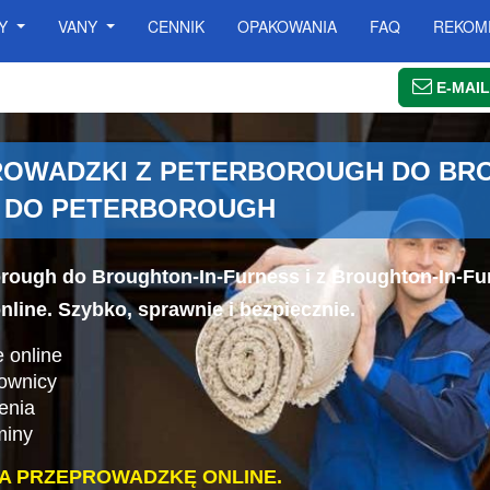
SY
VANY
CENNIK
OPAKOWANIA
FAQ
REKOM
E-MAIL
OWADZKI Z PETERBOROUGH DO BROU
S DO PETERBOROUGH
orough do Broughton-In-Furness i z Broughton-In-Fu
line. Szybko, sprawnie i bezpiecznie.
 online
cownicy
enia
miny
A PRZEPROWADZKĘ ONLINE.