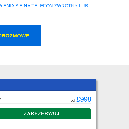
IENIA SIĘ NA TELEFON ZWROTNY LUB
OROZMOWE
£998
t:
od