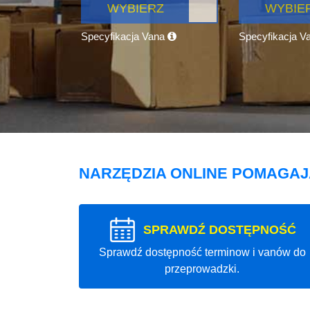
WYBIERZ
WYBIE
Specyfikacja Vana
Specyfikacja V
NARZĘDZIA ONLINE POMAGA
SPRAWDŹ DOSTĘPNOŚĆ
Sprawdź dostępność terminow i vanów do
przeprowadzki.