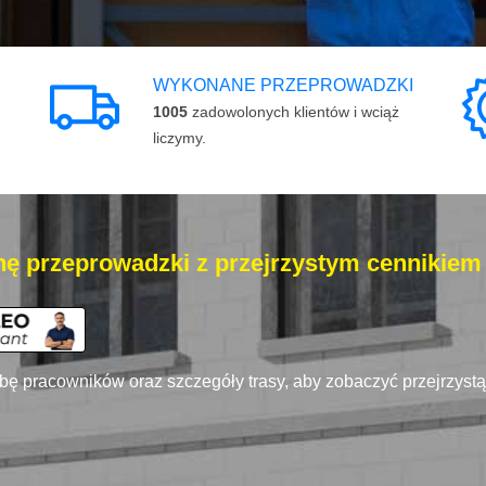
WYKONANE PRZEPROWADZKI
1005
zadowolonych klientów i wciąż
liczymy.
ę przeprowadzki z przejrzystym cennikiem
zbę pracowników oraz szczegóły trasy, aby zobaczyć przejrzyst