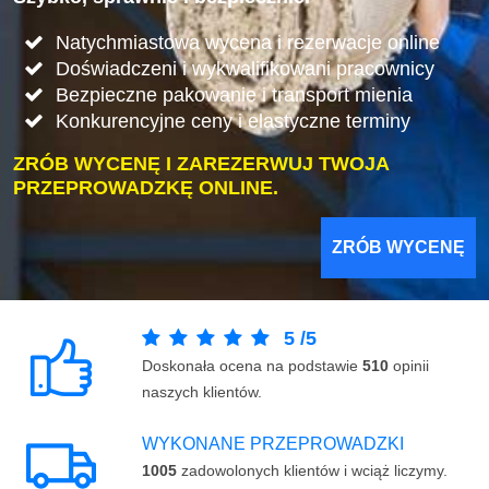
Natychmiastowa wycena i rezerwacje online
Doświadczeni i wykwalifikowani pracownicy
Bezpieczne pakowanie i transport mienia
Konkurencyjne ceny i elastyczne terminy
ZRÓB WYCENĘ I ZAREZERWUJ TWOJA
PRZEPROWADZKĘ ONLINE.
ZRÓB WYCENĘ
5
/
5
Doskonała ocena na podstawie
510
opinii
naszych klientów.
WYKONANE PRZEPROWADZKI
1005
zadowolonych klientów i wciąż liczymy.