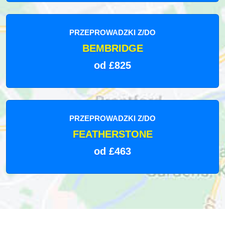
PRZEPROWADZKI Z/DO
BEMBRIDGE
od £825
PRZEPROWADZKI Z/DO
FEATHERSTONE
od £463