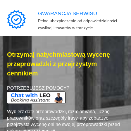
GWARANCJA SERWISU
Pełne ubezpieczenie od odpowiedzialności
cywilnej i towarów w tranzycie.
Otrzymaj natychmiastową wycenę
przeprowadzki z przejrzystym
cennikiem
POTRZEBUJESZ POMOCY?
Wybierz datę przeprowadzki, rozmiar vana, liczbę
pracowników oraz szczegóły trasy, aby zobaczyć
przejrzystą wycenę online swojej przeprowadzki przed
dokonaniem rezerwacji.