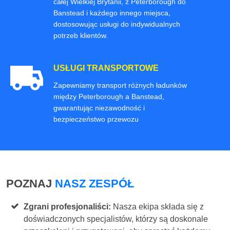
całej Wielkiej Brytanii, z Peterborough do
Banstead i każdego innego miejsca,
dostosowując usługi do indywidualnych
potrzeb klientów.
USŁUGI TRANSPORTOWE
Zapewniamy transport różnych ładunków
między Peterborough a Banstead,
gwarantując niezawodność i
bezpieczeństwo przewozu
POZNAJ
NASZ ZESPÓŁ
Zgrani profesjonaliści:
Nasza ekipa składa się z
doświadczonych specjalistów, którzy są doskonale