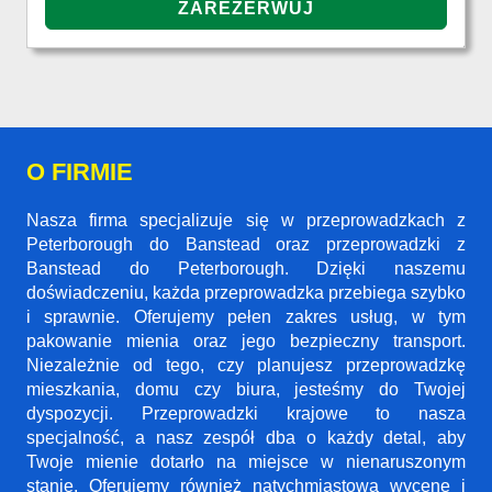
O FIRMIE
Nasza firma specjalizuje się w przeprowadzkach z
Peterborough do Banstead oraz przeprowadzki z
Banstead do Peterborough. Dzięki naszemu
doświadczeniu, każda przeprowadzka przebiega szybko
i sprawnie. Oferujemy pełen zakres usług, w tym
pakowanie mienia oraz jego bezpieczny transport.
Niezależnie od tego, czy planujesz przeprowadzkę
mieszkania, domu czy biura, jesteśmy do Twojej
dyspozycji. Przeprowadzki krajowe to nasza
specjalność, a nasz zespół dba o każdy detal, aby
Twoje mienie dotarło na miejsce w nienaruszonym
stanie. Oferujemy również natychmiastową wycenę i