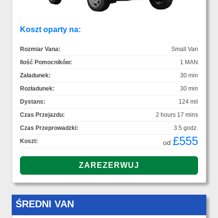
Koszt oparty na:
Rozmiar Vana:
Small Van
Ilość Pomocników:
1 MAN
Załadunek:
30 min
Rozładunek:
30 min
Dystans:
124 mil
Czas Przejazdu:
2 hours 17 mins
Czas Przeprowadzki:
3.5 godz.
£555
Koszt:
od
ŚREDNI VAN