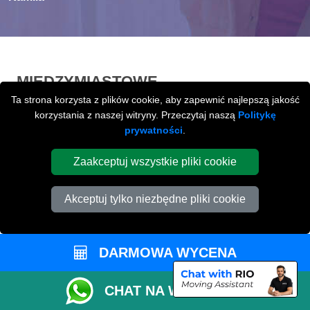
MIĘDZYMIASTOWE
Ta strona korzysta z plików cookie, aby zapewnić najlepszą jakość
PRZEPROWADZKI
Z / LUB DO
korzystania z naszej witryny. Przeczytaj naszą
Politykę
PETERBOROUGH
prywatności
.
Międzymiastowe
przeprowadzki z / lub do
Zaakceptuj wszystkie pliki cookie
Peterborough na terenie całej Wielkiej Brytani.
Akceptuj tylko niezbędne pliki cookie
DARMOWA WYCENA
CHAT NA WHATSAPP