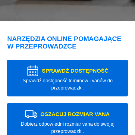
NARZĘDZIA ONLINE POMAGAJĄCE
W PRZEPROWADZCE
SPRAWDŹ DOSTĘPNOŚĆ
Sprawdź dostępność terminow i vanów do
przeprowadzki.
OSZACUJ ROZMIAR VANA
Dobierz odpowiedni rozmiar vana do swojej
przeprowadzki.