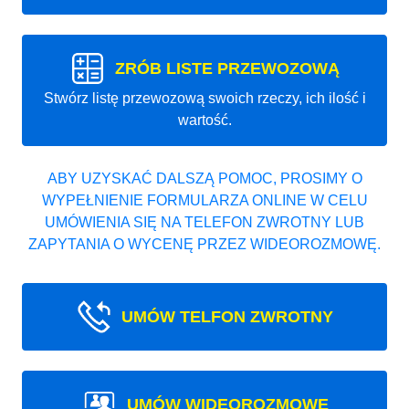
ZRÓB LISTE PRZEWOZOWĄ
Stwórz listę przewozową swoich rzeczy, ich ilość i
wartość.
ABY UZYSKAĆ DALSZĄ POMOC, PROSIMY O
WYPEŁNIENIE FORMULARZA ONLINE W CELU
UMÓWIENIA SIĘ NA TELEFON ZWROTNY LUB
ZAPYTANIA O WYCENĘ PRZEZ WIDEOROZMOWĘ.
UMÓW TELFON ZWROTNY
UMÓW WIDEOROZMOWE