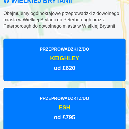
W WIELKIEJ BRYTANII
Obejmujemy ogólnokrajowe przeprowadzki z dowolnego
miasta w Wielkiej Brytanii do Peterborough oraz z
Peterborough do dowolnego miasta w Wielkiej Brytanii
PRZEPROWADZKI Z/DO
KEIGHLEY
od £620
PRZEPROWADZKI Z/DO
ESH
od £795