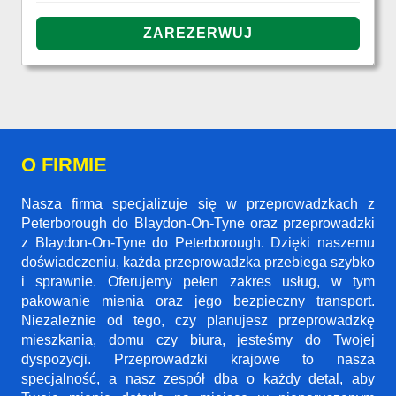
O FIRMIE
Nasza firma specjalizuje się w przeprowadzkach z
Peterborough do Blaydon-On-Tyne oraz przeprowadzki
z Blaydon-On-Tyne do Peterborough. Dzięki naszemu
doświadczeniu, każda przeprowadzka przebiega szybko
i sprawnie. Oferujemy pełen zakres usług, w tym
pakowanie mienia oraz jego bezpieczny transport.
Niezależnie od tego, czy planujesz przeprowadzkę
mieszkania, domu czy biura, jesteśmy do Twojej
dyspozycji. Przeprowadzki krajowe to nasza
specjalność, a nasz zespół dba o każdy detal, aby