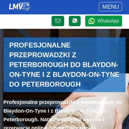
MENU
WhatsApp
PROFESJONALNE
PRZEPROWADZKI Z
PETERBOROUGH DO BLAYDON-
ON-TYNE I Z BLAYDON-ON-TYNE
DO PETERBOROUGH
Profesjonalne przeprowadzki z Peterborough do
Blaydon-On-Tyne i z Blaydon-On-Tyne do
Peterborough. Natychmiastowa wycena i
rezerwacje online. Szybko, sprawnie i