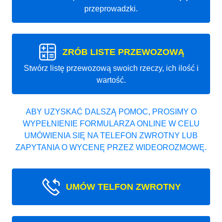
przeprowadzki.
ZRÓB LISTE PRZEWOZOWĄ
Stwórz listę przewozową swoich rzeczy, ich ilość i
wartość.
ABY UZYSKAĆ DALSZĄ POMOC, PROSIMY O
WYPEŁNIENIE FORMULARZA ONLINE W CELU
UMÓWIENIA SIĘ NA TELEFON ZWROTNY LUB
ZAPYTANIA O WYCENĘ PRZEZ WIDEOROZMOWĘ.
UMÓW TELFON ZWROTNY