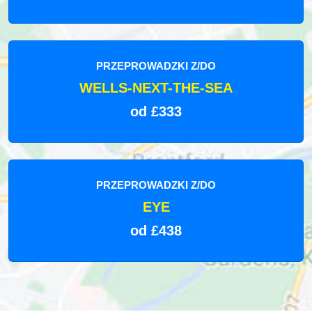
PRZEPROWADZKI Z/DO
WELLS-NEXT-THE-SEA
od £333
PRZEPROWADZKI Z/DO
EYE
od £438