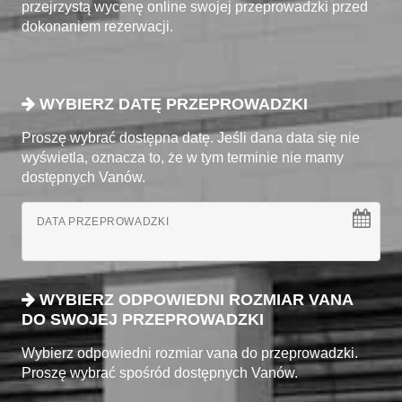
przejrzystą wycenę online swojej przeprowadzki przed
dokonaniem rezerwacji.
WYBIERZ DATĘ PRZEPROWADZKI
Proszę wybrać dostępna datę. Jeśli dana data się nie
wyświetla, oznacza to, że w tym terminie nie mamy
dostępnych Vanów.
DATA PRZEPROWADZKI
WYBIERZ ODPOWIEDNI ROZMIAR VANA
DO SWOJEJ PRZEPROWADZKI
Wybierz odpowiedni rozmiar vana do przeprowadzki.
Proszę wybrać spośród dostępnych Vanów.