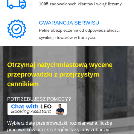
1005
zadowolonych klientów i wciąż liczymy.
GWARANCJA SERWISU
Pełne ubezpieczenie od odpowiedzialności
cywilnej i towarów w tranzycie.
Otrzymaj natychmiastową wycenę
przeprowadzki z przejrzystym
cennikiem
POTRZEBUJESZ POMOCY?
Wybierz datę przeprowadzki, rozmiar vana, liczbę
pracowników oraz szczegóły trasy, aby zobaczyć