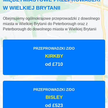
W WIELKIEJ BRYTANII
Obejmujemy ogólnokrajowe przeprowadzki z dowolnego
miasta w Wielkiej Brytanii do Peterborough oraz z
Peterborough do dowolnego miasta w Wielkiej Brytanii
PRZEPROWADZKI Z/DO
KIRKBY
od £710
PRZEPROWADZKI Z/DO
BISLEY
od £523