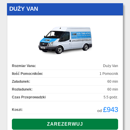
DUŻY VAN
Rozmiar Vana:
Duży Van
Ilość Pomocników:
1 Pomocnik
Załadunek:
60 min
Rozładunek:
60 min
Czas Przeprowadzki
5.5 godz.
£943
Koszt:
od