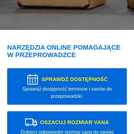
NARZĘDZIA ONLINE POMAGAJĄCE
W PRZEPROWADZCE
SPRAWDŹ DOSTĘPNOŚĆ
Sprawdź dostępność terminow i vanów do
przeprowadzki.
OSZACUJ ROZMIAR VANA
Dobierz odpowiedni rozmiar vana do swojej