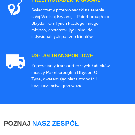
Świadczymy przeprowadzki na terenie
całej Wielkiej Brytanii, z Peterborough do
Blaydon-On-Tyne i każdego innego
miejsca, dostosowując usługi do
indywidualnych potrzeb klientów.
USŁUGI TRANSPORTOWE
Zapewniamy transport różnych ładunków
między Peterborough a Blaydon-On-
Tyne, gwarantując niezawodność i
bezpieczeństwo przewozu
POZNAJ
NASZ ZESPÓŁ