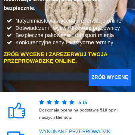
bezpiecznie.
Natychmiastowa wycena i rezerwacje online
Doświadczeni i wykwalifikowani pracownicy
Bezpieczne pakowanie i transport mienia
Konkurencyjne ceny i elastyczne terminy
ZRÓB WYCENĘ I ZAREZERWUJ TWOJA
PRZEPROWADZKĘ ONLINE.
ZRÓB WYCENĘ
5
/
5
Doskonała ocena na podstawie
510
opinii
naszych klientów.
WYKONANE PRZEPROWADZKI