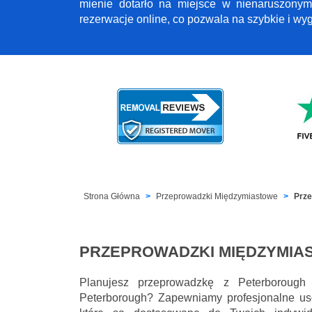
mienie dotarło na miejsce w nienaruszonym
rezerwacje online, co pozwala na szybkie i w
Strona Główna
Przeprowadzki Międzymiastowe
Prze
PRZEPROWADZKI MIĘDZYMIA
Planujesz przeprowadzkę z Peterborough
Peterborough? Zapewniamy profesjonalne usł