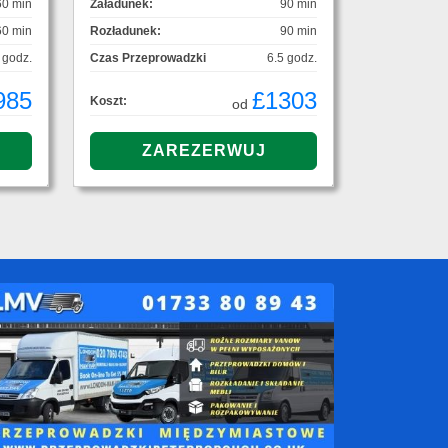
60 min
Załadunek:
90 min
60 min
Rozładunek:
90 min
 godz.
Czas Przeprowadzki
6.5 godz.
985
£1303
Koszt:
od