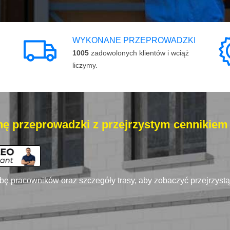
WYKONANE PRZEPROWADZKI
1005
zadowolonych klientów i wciąż
liczymy.
ę przeprowadzki z przejrzystym cennikiem
zbę pracowników oraz szczegóły trasy, aby zobaczyć przejrzyst