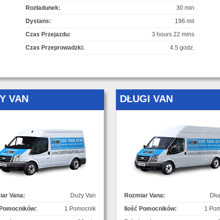
Rozładunek:
30 min
Dystans:
196 mil
Czas Przejazdu:
3 hours 22 mins
Czas Przeprowadzki:
4.5 godz.
Y VAN
DŁUGI VAN
ar Vana:
Duży Van
Rozmiar Vana:
Dłu
 Pomocników:
1 Pomocnik
Ilość Pomocników:
1 Pom