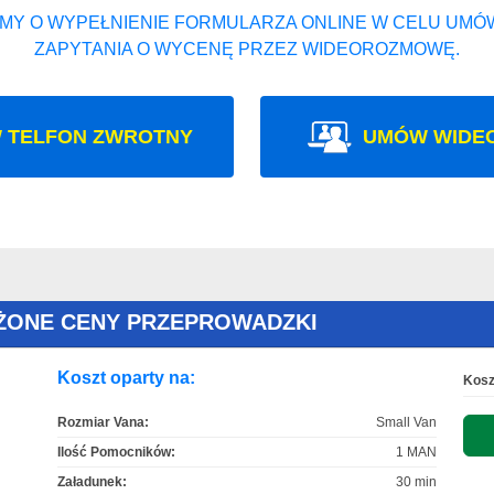
MY O WYPEŁNIENIE FORMULARZA ONLINE W CELU UMÓW
ZAPYTANIA O WYCENĘ PRZEZ WIDEOROZMOWĘ.
 TELFON ZWROTNY
UMÓW WIDE
ŻONE CENY PRZEPROWADZKI
Koszt oparty na:
Kosz
Rozmiar Vana:
Small Van
Ilość Pomocników:
1 MAN
Załadunek:
30 min