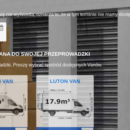
się nie wyświetla, oznacza to, że w tym terminie nie mamy dos
VANA DO SWOJEJ PRZEPROWADZKI
adzki. Proszę wybrać spośród dostępnych Vanów.
I VAN
LUTON VAN