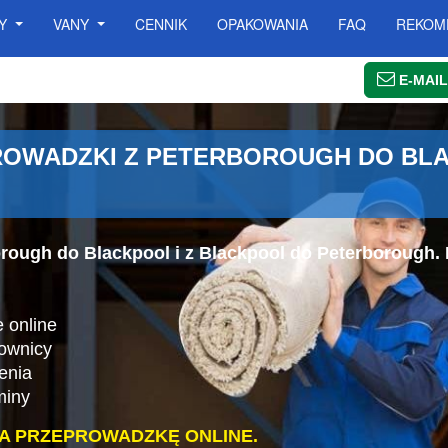
SY
VANY
CENNIK
OPAKOWANIA
FAQ
REKOM
E-MAIL
OWADZKI Z PETERBOROUGH DO BLA
orough do Blackpool i z Blackpool do Peterborough.
.
 online
cownicy
enia
miny
A PRZEPROWADZKĘ ONLINE.