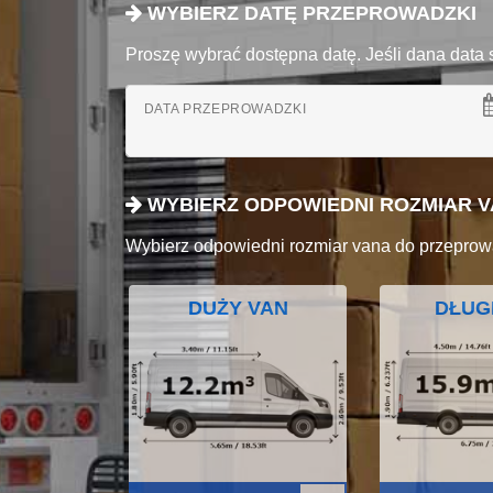
WYBIERZ DATĘ PRZEPROWADZKI
Proszę wybrać dostępna datę. Jeśli dana data 
DATA PRZEPROWADZKI
WYBIERZ ODPOWIEDNI ROZMIAR 
Wybierz odpowiedni rozmiar vana do przeprow
DUŻY VAN
DŁUG