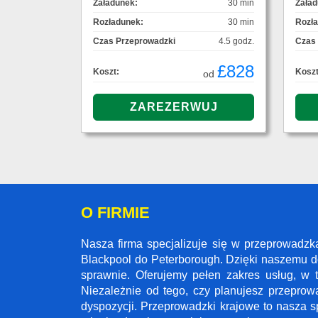
Załadunek:
30 min
Załad
Rozładunek:
30 min
Rozł
Czas Przeprowadzki
4.5 godz.
Czas
£828
Koszt:
Koszt
od
O FIRMIE
Nasza firma specjalizuje się w przeprowadzk
Blackpool do Peterborough. Dzięki naszemu d
sprawnie. Oferujemy pełen zakres usług, w 
Niezależnie od tego, czy planujesz przeprow
dyspozycji. Przeprowadzki krajowe to nasza s