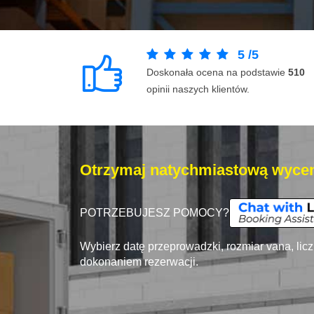
5
/
5
Doskonała ocena na podstawie
510
opinii naszych klientów.
Otrzymaj natychmiastową wycen
POTRZEBUJESZ POMOCY?
Wybierz datę przeprowadzki, rozmiar vana, lic
dokonaniem rezerwacji.