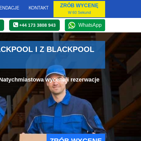
ZRÓB WYCENĘ
ENDACJE
KONTAKT
W 60 Sekund
WhatsApp
+44 173 3808 943
CKPOOL I Z BLACKPOOL
 Natychmiastowa wycena i rezerwacje
ZRÓB WYCENĘ