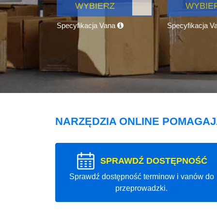
WYBIERZ
WYBIE
Specyfikacja Vana
Specyfikacja V
NARZĘDZIA ONLINE POMAGA
SPRAWDŹ DOSTĘPNOŚĆ
Sprawdź dostępność terminow i vanów do
przeprowadzki.