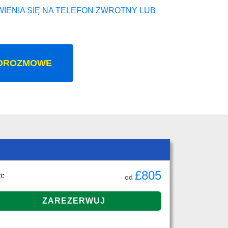
IENIA SIĘ NA TELEFON ZWROTNY LUB
OROZMOWE
£805
t:
od