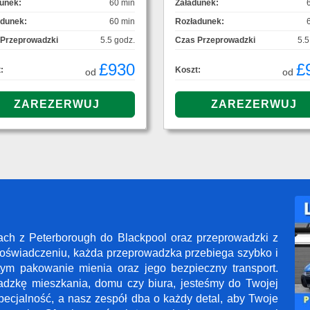
unek:
60 min
Załadunek:
adunek:
60 min
Rozładunek:
 Przeprowadzki
5.5 godz.
Czas Przeprowadzki
5.5
£930
£
:
Koszt:
od
od
ach z Peterborough do Blackpool oraz przeprowadzki z
oświadczeniu, każda przeprowadzka przebiega szybko i
tym pakowanie mienia oraz jego bezpieczny transport.
adzkę mieszkania, domu czy biura, jesteśmy do Twojej
pecjalność, a nasz zespół dba o każdy detal, aby Twoje