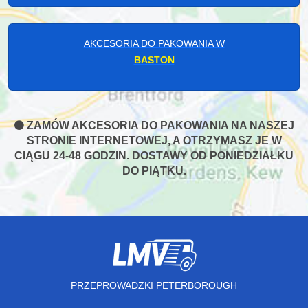
AKCESORIA DO PAKOWANIA W
BASTON
ZAMÓW AKCESORIA DO PAKOWANIA NA NASZEJ
STRONIE INTERNETOWEJ, A OTRZYMASZ JE W
CIĄGU 24-48 GODZIN. DOSTAWY OD PONIEDZIAŁKU
DO PIĄTKU.
PRZEPROWADZKI PETERBOROUGH