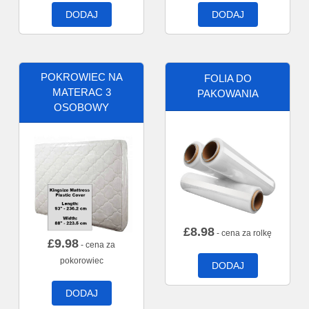
DODAJ
DODAJ
POKROWIEC NA
FOLIA DO
MATERAC 3
PAKOWANIA
OSOBOWY
£
8.98
- cena za rolkę
£
9.98
- cena za
pokorowiec
DODAJ
DODAJ