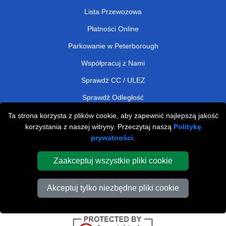
Lista Przewozowa
Płatności Online
Parkowanie w Peterborough
Współpracuj z Nami
Sprawdź CC / ULEZ
Sprawdź Odległość
Ta strona korzysta z plików cookie, aby zapewnić najlepszą jakość
korzystania z naszej witryny. Przeczytaj naszą
Politykę
Affordable Removals London
prywatności
.
Removals Man Van in Peterborough
Zaakceptuj wszystkie pliki cookie
Cardboard Boxes London
Akceptuj tylko niezbędne pliki cookie
Car Transport Peterborough