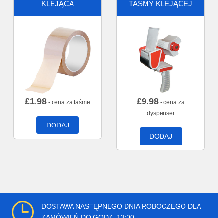
KLEJĄCA
TAŚMY KLEJĄCEJ
£
1.98
£
9.98
- cena za taśme
- cena za
dyspenser
DODAJ
DODAJ
DOSTAWA NASTĘPNEGO DNIA ROBOCZEGO DLA
ZAMÓWIEŃ DO GODZ. 13:00