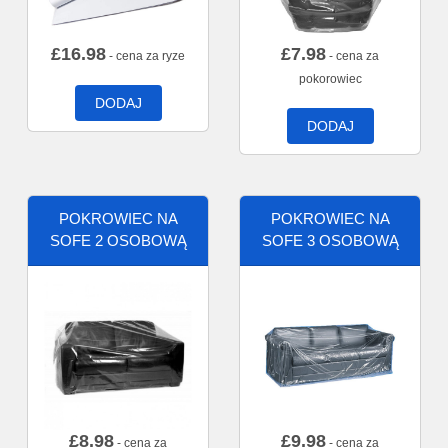
£
16.98
£
7.98
- cena za ryze
- cena za
pokorowiec
DODAJ
DODAJ
POKROWIEC NA
POKROWIEC NA
SOFE 2 OSOBOWĄ
SOFE 3 OSOBOWĄ
£
8.98
£
9.98
- cena za
- cena za