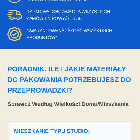
DARMOWA DOSTAWA DLA WSZYSTKICH
ZAMÓWIEŃ POWYŻEJ £50
GWARANTOWANA JAKOŚĆ WSZYSTKICH
PRODUKTÓW"
PORADNIK: ILE I JAKIE MATERIAŁY
DO PAKOWANIA POTRZEBUJESZ DO
PRZEPROWADZKI?
Sprawdź Według Wielkości Domu/Mieszkania
MIESZKANIE TYPU STUDIO: