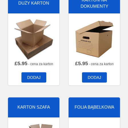
DUŻY KARTON
DOKUMENTY
£
5.95
£
5.95
- cena za karton
- cena za karton
DODAJ
DODAJ
KARTON SZAFA
FOLIA BĄBELKOWA