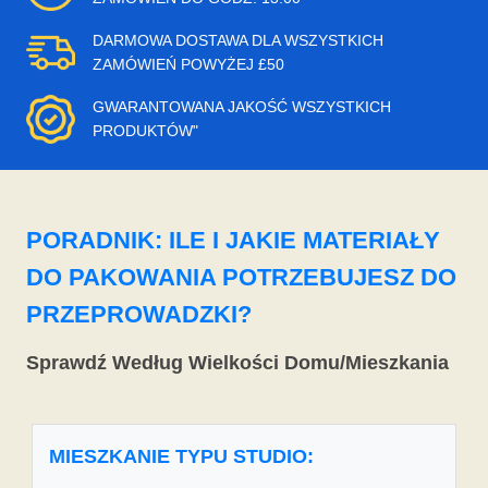
DARMOWA DOSTAWA DLA WSZYSTKICH
ZAMÓWIEŃ POWYŻEJ £50
GWARANTOWANA JAKOŚĆ WSZYSTKICH
PRODUKTÓW"
PORADNIK: ILE I JAKIE MATERIAŁY
DO PAKOWANIA POTRZEBUJESZ DO
PRZEPROWADZKI?
Sprawdź Według Wielkości Domu/Mieszkania
MIESZKANIE TYPU STUDIO: