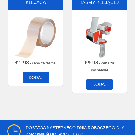
KLEJĄCA
TAŚMY KLEJĄCEJ
£
1.98
£
9.98
- cena za taśme
- cena za
dyspenser
DODAJ
DODAJ
DOSTAWA NASTĘPNEGO DNIA ROBOCZEGO DLA
ZAMÓWIEŃ DO GODZ. 13:00