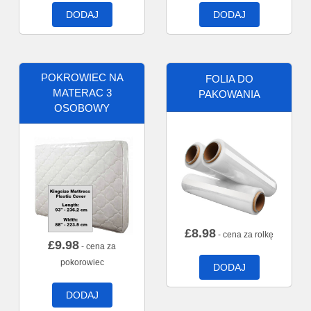
DODAJ
DODAJ
POKROWIEC NA
FOLIA DO
MATERAC 3
PAKOWANIA
OSOBOWY
£
8.98
- cena za rolkę
£
9.98
- cena za
pokorowiec
DODAJ
DODAJ