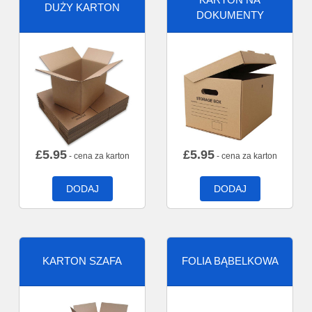
DUŻY KARTON
DOKUMENTY
£
5.95
£
5.95
- cena za karton
- cena za karton
DODAJ
DODAJ
KARTON SZAFA
FOLIA BĄBELKOWA