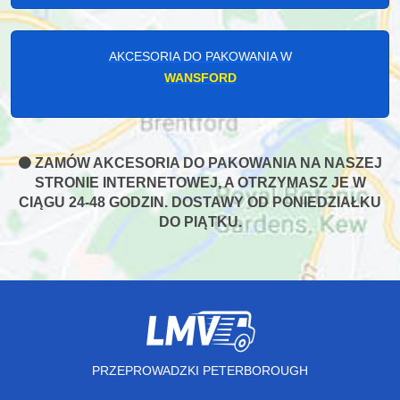
AKCESORIA DO PAKOWANIA W
WANSFORD
ZAMÓW AKCESORIA DO PAKOWANIA NA NASZEJ
STRONIE INTERNETOWEJ, A OTRZYMASZ JE W
CIĄGU 24-48 GODZIN. DOSTAWY OD PONIEDZIAŁKU
DO PIĄTKU.
PRZEPROWADZKI PETERBOROUGH