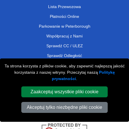
Lista Przewozowa
Płatności Online
Parkowanie w Peterborough
Współpracuj z Nami
Sprawdź CC / ULEZ
Sprawdź Odległość
Ta strona korzysta z plików cookie, aby zapewnić najlepszą jakość
korzystania z naszej witryny. Przeczytaj naszą
Politykę
Affordable Removals London
prywatności
.
Removals Man Van in Peterborough
Zaakceptuj wszystkie pliki cookie
Cardboard Boxes London
Akceptuj tylko niezbędne pliki cookie
Car Transport Peterborough