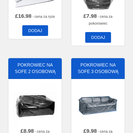
£
16.98
£
7.98
- cena za ryze
- cena za
pokorowiec
DODAJ
DODAJ
POKROWIEC NA
POKROWIEC NA
SOFE 2 OSOBOWĄ
SOFE 3 OSOBOWĄ
£
8.98
£
9.98
- cena za
- cena za