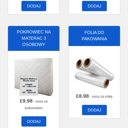
DODAJ
DODAJ
POKROWIEC NA
FOLIA DO
MATERAC 3
PAKOWANIA
OSOBOWY
£
8.98
- cena za rolkę
£
9.98
- cena za
pokorowiec
DODAJ
DODAJ