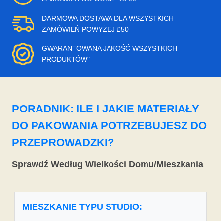
DARMOWA DOSTAWA DLA WSZYSTKICH
ZAMÓWIEŃ POWYŻEJ £50
GWARANTOWANA JAKOŚĆ WSZYSTKICH
PRODUKTÓW"
PORADNIK: ILE I JAKIE MATERIAŁY
DO PAKOWANIA POTRZEBUJESZ DO
PRZEPROWADZKI?
Sprawdź Według Wielkości Domu/Mieszkania
MIESZKANIE TYPU STUDIO: