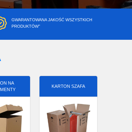
GWARANTOWANA JAKOŚĆ WSZYSTKICH
PRODUKTÓW"
A
ON NA
KARTON SZAFA
MENTY