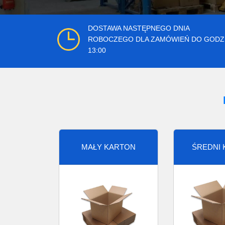
DOSTAWA NASTĘPNEGO DNIA
ROBOCZEGO DLA ZAMÓWIEŃ DO GODZ
13:00
MAŁY KARTON
ŚREDNI