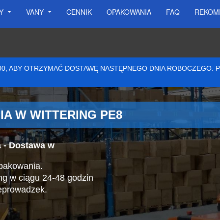
SY
VANY
CENNIK
OPAKOWANIA
FAQ
REKOM
:00, ABY OTRZYMAĆ DOSTAWĘ NASTĘPNEGO DNIA ROBOCZEGO.
A W WITTERING PE8
a - Dostawa w
 pakowania.
ng w ciągu 24-48 godzin
eprowadzek.