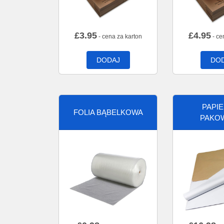
£
3.95
£
4.95
- cena za karton
- ce
DODAJ
DO
PAPI
FOLIA BĄBELKOWA
PAKO