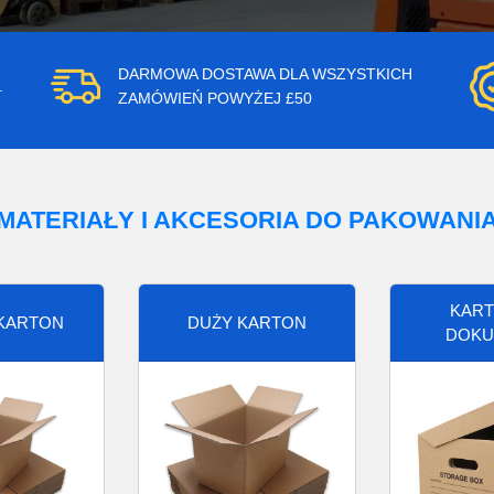
DARMOWA DOSTAWA DLA WSZYSTKICH
.
ZAMÓWIEŃ POWYŻEJ £50
MATERIAŁY I AKCESORIA DO PAKOWANI
KART
 KARTON
DUŻY KARTON
DOKU