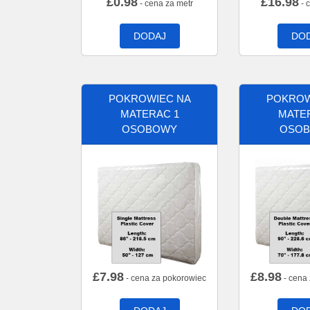
£
0.98
£
16.98
- cena za metr
- 
DODAJ
DO
POKROWIEC NA
POKROW
MATERAC 1
MATE
OSOBOWY
OSO
£
7.98
£
8.98
- cena za pokorowiec
- cena