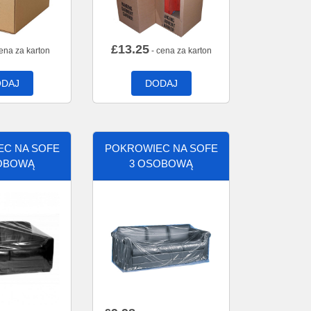
£
13.25
ena za karton
- cena za karton
DAJ
DODAJ
C NA SOFE
POKROWIEC NA SOFE
OBOWĄ
3 OSOBOWĄ