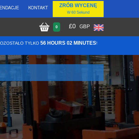
ZRÓB WYCENĘ
ENDACJE
KONTAKT
W 60 Sekund
£
0
GBP
0
56 HOURS 02 MINUTES
 POZOSTAŁO TYLKO
!