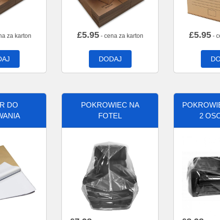
£
5.95
£
5.95
na za karton
- cena za karton
- c
DAJ
DODAJ
DO
ER DO
POKROWIEC NA
POKROWIE
WANIA
FOTEL
2 OS