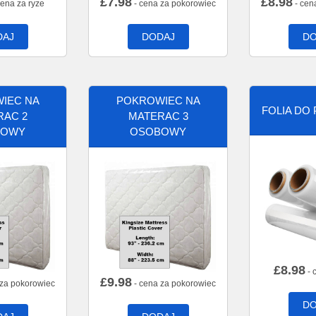
£
7.98
£
8.98
cena za ryze
- cena za pokorowiec
- cen
DAJ
DODAJ
DO
IEC NA
POKROWIEC NA
FOLIA DO
RAC 2
MATERAC 3
BOWY
OSOBOWY
£
8.98
- 
£
9.98
 za pokorowiec
- cena za pokorowiec
DO