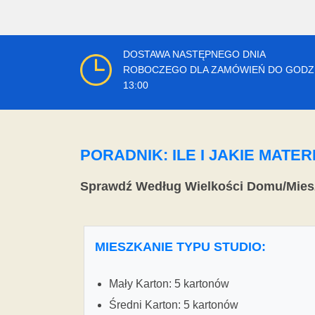
DOSTAWA NASTĘPNEGO DNIA
ROBOCZEGO DLA ZAMÓWIEŃ DO GODZ
13:00
PORADNIK: ILE I JAKIE MAT
Sprawdź Według Wielkości Domu/Mies
MIESZKANIE TYPU STUDIO:
Mały Karton: 5 kartonów
Średni Karton: 5 kartonów