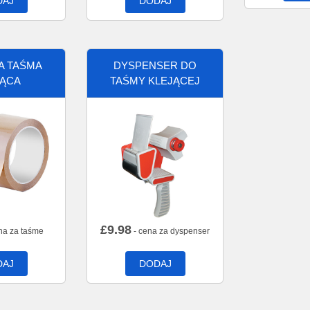
DAJ
DODAJ
A TAŚMA
DYSPENSER DO
JĄCA
TAŚMY KLEJĄCEJ
£
9.98
na za taśme
- cena za dyspenser
DAJ
DODAJ