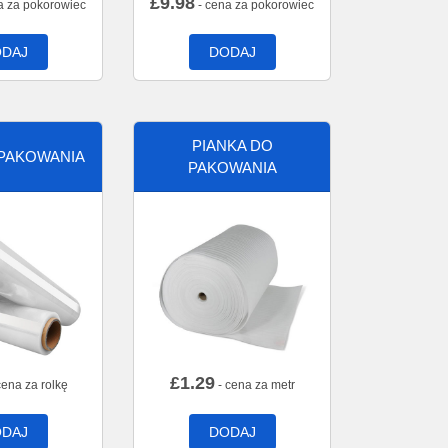
£
9.98
a za pokorowiec
- cena za pokorowiec
DAJ
DODAJ
PIANKA DO
 PAKOWANIA
PAKOWANIA
£
1.29
cena za rolkę
- cena za metr
DAJ
DODAJ