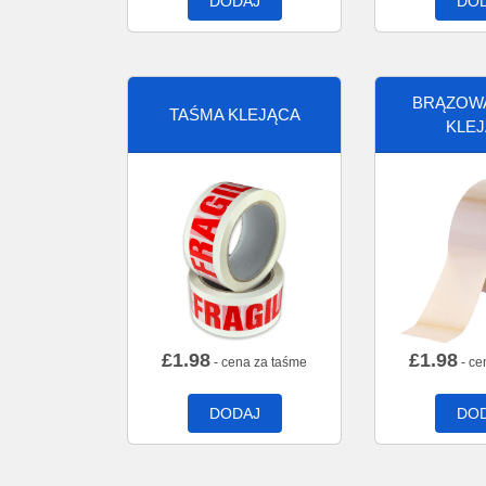
DODAJ
DO
BRĄZOW
TAŚMA KLEJĄCA
KLE
£
1.98
£
1.98
- cena za taśme
- ce
DODAJ
DO