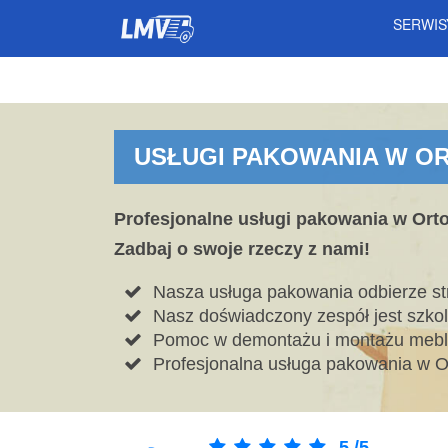
SERWI
USŁUGI PAKOWANIA W OR
Profesjonalne usługi pakowania w Orto
Zadbaj o swoje rzeczy z nami!
Nasza usługa pakowania odbierze str
Nasz doświadczony zespół jest szko
Pomoc w demontażu i montażu mebli
Profesjonalna usługa pakowania w Or
5
/
5