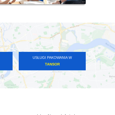
USŁUGI PAKOWANIA W
TANSOR