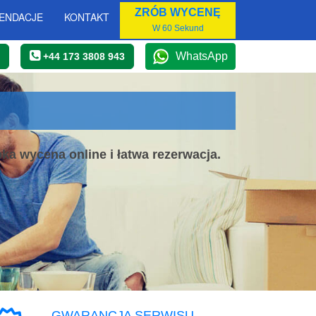
ZRÓB WYCENĘ
ENDACJE
KONTAKT
W 60 Sekund
WhatsApp
+44 173 3808 943
ka wycena online i łatwa rezerwacja.
GWARANCJA SERWISU