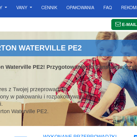
SY
VANY
CENNIK
OPAKOWANIA
FAQ
REKOM
E-MAIL
TON WATERVILLE PE2
n Waterville PE2! Przygotowanie do transportu, szyb
es z Twojej przeprowadzki.
lony w pakowaniu i rozpakowywaniu.
.
ton Waterville PE2.
WYKONANE PRZEPROWADZKI