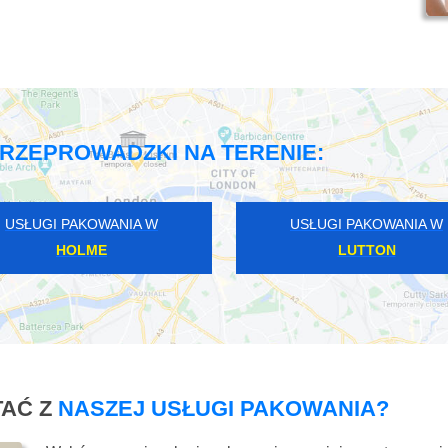
RZEPROWADZKI NA TERENIE:
USŁUGI PAKOWANIA W
USŁUGI PAKOWANIA W
HOLME
LUTTON
AĆ Z
NASZEJ USŁUGI PAKOWANIA?