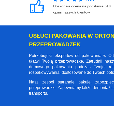
Doskonała ocena na podstawie
510
opinii naszych klientów.
USŁUGI PAKOWANIA W ORTON 
PRZEPROWADZEK
Potrzebujesz ekspertów od pakowania w Ort
ułatwi Twoją przeprowadzkę. Zatrudnij nas
domowego pakowania podczas Twojej relo
rozpakowywania, dostosowane do Twoich potr
Nasz zespół starannie pakuje, zabezpi
przeprowadzki. Zapewniamy także demontaż i 
transportu.