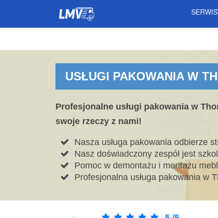
SERWI
USŁUGI PAKOWANIA W T
Profesjonalne usługi pakowania w Thor
swoje rzeczy z nami!
Nasza usługa pakowania odbierze str
Nasz doświadczony zespół jest szko
Pomoc w demontażu i montażu mebli
Profesjonalna usługa pakowania w 
5
/
5