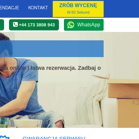
ZRÓB WYCENĘ
ENDACJE
KONTAKT
W 60 Sekund
WhatsApp
+44 173 3808 943
a online i łatwa rezerwacja. Zadbaj o
GWARANCJA SERWISU