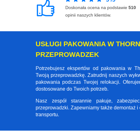
Doskonała ocena na podstawie
510
opinii naszych klientów.
USŁUGI PAKOWANIA W THORN
PRZEPROWADZEK
Potrzebujesz ekspertów od pakowania w Th
Twoją przeprowadzkę. Zatrudnij naszych wyk
pakowania podczas Twojej relokacji. Oferu
dostosowane do Twoich potrzeb.
Nasz zespół starannie pakuje, zabezpi
przeprowadzki. Zapewniamy także demontaż i 
transportu.