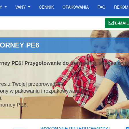
SY
VANY
CENNIK
OPAKOWANIA
FAQ
REKOM
E-MAIL
HORNEY PE6
ney PE6! Przygotowanie do transportu, szybka wycen
es z Twojej przeprowadzki.
lony w pakowaniu i rozpakowywaniu.
.
Thorney PE6.
WYKONANE PRZEPROWADZKI