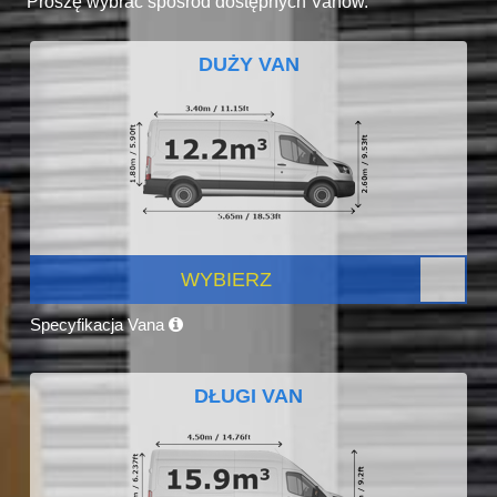
Proszę wybrać spośród dostępnych Vanów.
DUŻY VAN
WYBIERZ
Specyfikacja Vana
DŁUGI VAN