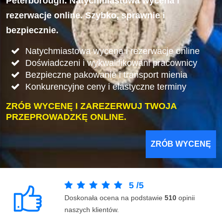
Peterborough. Natychmiastowa wycena i
rezerwacje online. Szybko, sprawnie i
bezpiecznie.
Natychmiastowa wycena i rezerwacje online
Doświadczeni i wykwalifikowani pracownicy
Bezpieczne pakowanie i transport mienia
Konkurencyjne ceny i elastyczne terminy
ZRÓB WYCENĘ I ZAREZERWUJ TWOJA
PRZEPROWADZKĘ ONLINE.
ZRÓB WYCENĘ
5
/
5
Doskonała ocena na podstawie
510
opinii
naszych klientów.