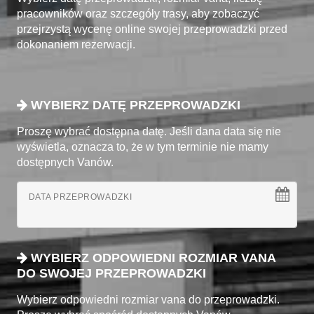
pracowników oraz szczegóły trasy, aby zobaczyć
przejrzystą wycenę online swojej przeprowadzki przed
dokonaniem rezerwacji.
WYBIERZ DATĘ PRZEPROWADZKI
Proszę wybrać dostępna datę. Jeśli dana data się nie
wyświetla, oznacza to, że w tym terminie nie mamy
dostępnych Vanów.
DATA PRZEPROWADZKI
WYBIERZ ODPOWIEDNI ROZMIAR VANA
DO SWOJEJ PRZEPROWADZKI
Wybierz odpowiedni rozmiar vana do przeprowadzki.