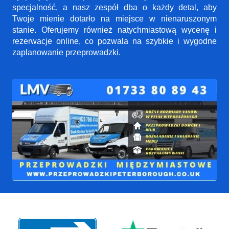
specjalność, a nasz zespół dba o każdy detal, aby
Twoje mienie dotarło na miejsce w nienaruszonym
stanie. Oferujemy również natychmiastową wycenę i
rezerwacje online, co pozwala na szybkie i wygodne
zaplanowanie przeprowadzki.