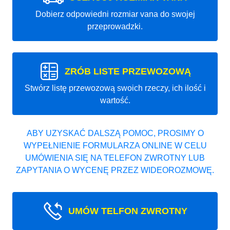
Dobierz odpowiedni rozmiar vana do swojej
przeprowadzki.
ZRÓB LISTE PRZEWOZOWĄ
Stwórz listę przewozową swoich rzeczy, ich ilość i
wartość.
ABY UZYSKAĆ DALSZĄ POMOC, PROSIMY O
WYPEŁNIENIE FORMULARZA ONLINE W CELU
UMÓWIENIA SIĘ NA TELEFON ZWROTNY LUB
ZAPYTANIA O WYCENĘ PRZEZ WIDEOROZMOWĘ.
UMÓW TELFON ZWROTNY