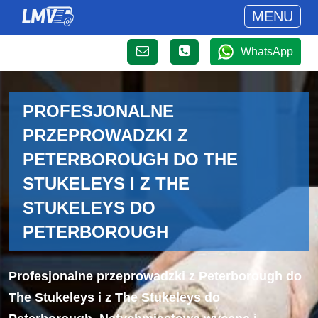
MENU
WhatsApp
PROFESJONALNE
PRZEPROWADZKI Z
PETERBOROUGH DO THE
STUKELEYS I Z THE
STUKELEYS DO
PETERBOROUGH
Profesjonalne przeprowadzki z Peterborough do
The Stukeleys i z The Stukeleys do