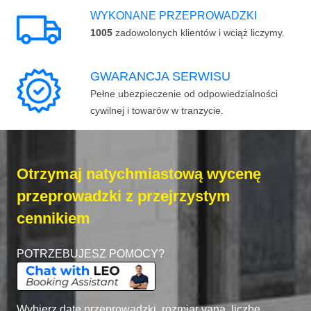
WYKONANE PRZEPROWADZKI
1005
zadowolonych klientów i wciąż liczymy.
GWARANCJA SERWISU
Pełne ubezpieczenie od odpowiedzialności
cywilnej i towarów w tranzycie.
Otrzymaj natychmiastową wycenę
przeprowadzki z przejrzystym
cennikiem
POTRZEBUJESZ POMOCY?
Wybierz datę przeprowadzki, rozmiar vana, liczbę