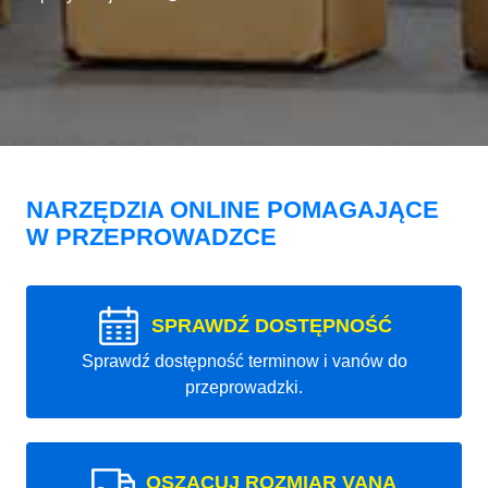
NARZĘDZIA ONLINE POMAGAJĄCE
W PRZEPROWADZCE
SPRAWDŹ DOSTĘPNOŚĆ
Sprawdź dostępność terminow i vanów do
przeprowadzki.
OSZACUJ ROZMIAR VANA