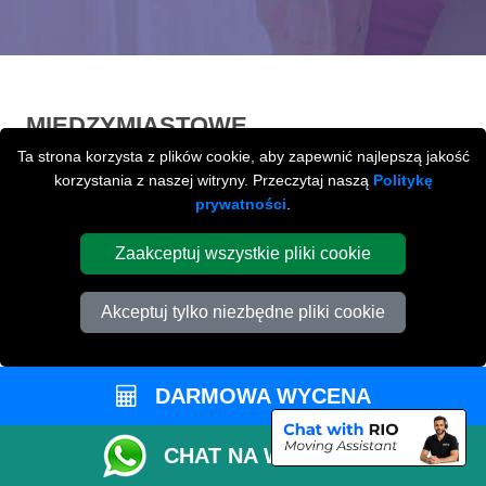
MIĘDZYMIASTOWE
Ta strona korzysta z plików cookie, aby zapewnić najlepszą jakość
PRZEPROWADZKI
Z / LUB DO
korzystania z naszej witryny. Przeczytaj naszą
Politykę
PETERBOROUGH
prywatności
.
Międzymiastowe
przeprowadzki z / lub do
Zaakceptuj wszystkie pliki cookie
Peterborough na terenie całej Wielkiej Brytani.
Akceptuj tylko niezbędne pliki cookie
DARMOWA WYCENA
CHAT NA WHATSAPP