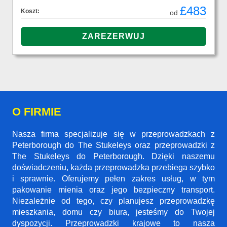
£483
Koszt:
od
O FIRMIE
Nasza firma specjalizuje się w przeprowadzkach z
Peterborough do The Stukeleys oraz przeprowadzki z
The Stukeleys do Peterborough. Dzięki naszemu
doświadczeniu, każda przeprowadzka przebiega szybko
i sprawnie. Oferujemy pełen zakres usług, w tym
pakowanie mienia oraz jego bezpieczny transport.
Niezależnie od tego, czy planujesz przeprowadzkę
mieszkania, domu czy biura, jesteśmy do Twojej
dyspozycji. Przeprowadzki krajowe to nasza