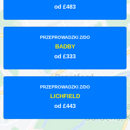
od £483
PRZEPROWADZKI Z/DO
BADBY
od £333
PRZEPROWADZKI Z/DO
LICHFIELD
od £443