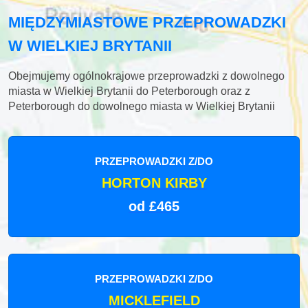
MIĘDZYMIASTOWE PRZEPROWADZKI
W WIELKIEJ BRYTANII
Obejmujemy ogólnokrajowe przeprowadzki z dowolnego
miasta w Wielkiej Brytanii do Peterborough oraz z
Peterborough do dowolnego miasta w Wielkiej Brytanii
PRZEPROWADZKI Z/DO
HORTON KIRBY
od £465
PRZEPROWADZKI Z/DO
MICKLEFIELD