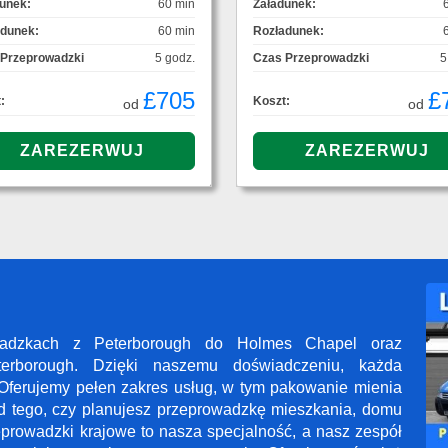
unek:
60 min
Załadunek:
adunek:
60 min
Rozładunek:
 Przeprowadzki
5 godz.
Czas Przeprowadzki
5
£705
£
:
Koszt:
od
od
owadzkach z Peterborough do Holmes Chapel oraz
rborough. Dzięki naszemu doświadczeniu, każda
Oferujemy pełen zakres usług, w tym pakowanie mienia
od tego, czy planujesz przeprowadzkę mieszkania, domu
zeprowadzki krajowe to nasza specjalność, a nasz zespół