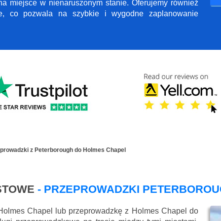
 na miejsce w nienaruszonym stanie. Oferujemy również
ne, co pozwala na szybkie i wygodne zaplanowanie
prowadzki z Peterborough do Holmes Chapel
STOWE
- PRZEPROWADZKI PETERBOROU
 Holmes Chapel lub przeprowadzkę z Holmes Chapel do