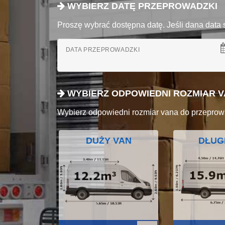
WYBIERZ DATĘ PRZEPROWADZKI
Proszę wybrać dostępna datę. Jeśli dana data 
DATA PRZEPROWADZKI
WYBIERZ ODPOWIEDNI ROZMIAR 
Wybierz odpowiedni rozmiar vana do przeprow
DUŻY VAN
DŁUG