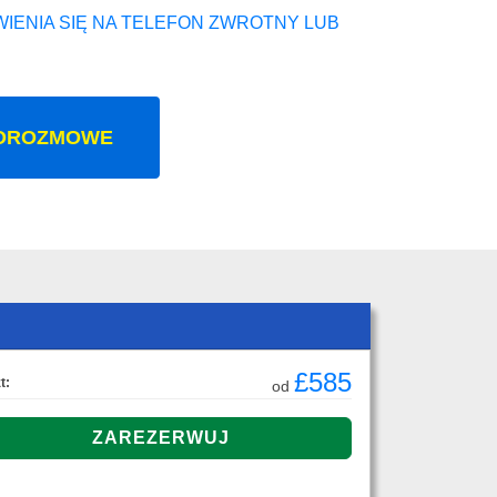
IENIA SIĘ NA TELEFON ZWROTNY LUB
OROZMOWE
£585
t:
od