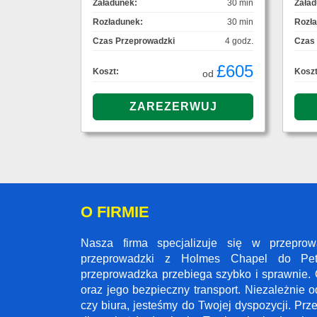
Załadunek:
30 min
Załad
Rozładunek:
30 min
Rozł
Czas Przeprowadzki
4 godz.
Czas
£605
Koszt:
Koszt
od
O FIRMIE
Nasza firma specjalizuje się w przepr
przeprowadzki z Holmes Chapel do Pete
przeprowadzka przebiega szybko i sprawnie. 
oraz jego bezpieczny transport. Niezależnie 
czy biura, jesteśmy do Twojej dyspozycji. Pr