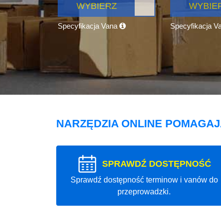
WYBIERZ
WYBIE
Specyfikacja Vana
Specyfikacja V
NARZĘDZIA ONLINE POMAGA
SPRAWDŹ DOSTĘPNOŚĆ
Sprawdź dostępność terminow i vanów do
przeprowadzki.