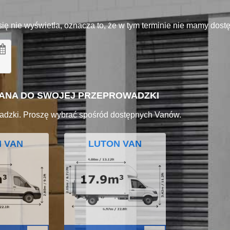
się nie wyświetla, oznacza to, że w tym terminie nie mamy dos
VANA DO SWOJEJ PRZEPROWADZKI
adzki. Proszę wybrać spośród dostępnych Vanów.
I VAN
LUTON VAN