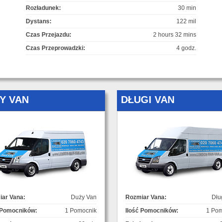
Rozładunek:
30 min
Dystans:
122 mil
Czas Przejazdu:
2 hours 32 mins
Czas Przeprowadzki:
4 godz.
Y VAN
DŁUGI VAN
ar Vana:
Duży Van
Rozmiar Vana:
Dłu
 Pomocników:
1 Pomocnik
Ilość Pomocników:
1 Pom