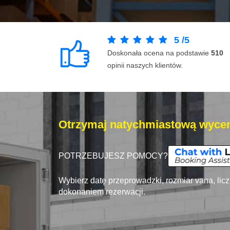
5
/
5
Doskonała ocena na podstawie
510
opinii naszych klientów.
Otrzymaj natychmiastową wycen
POTRZEBUJESZ POMOCY?
Wybierz datę przeprowadzki, rozmiar vana, lic
dokonaniem rezerwacji.