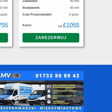
60 min
Załadunek:
90 min
60 min
Rozładunek:
90 min
 godz.
Czas Przeprowadzki
6 godz.
755
£1055
Koszt:
od