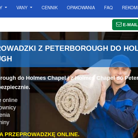
SY
VANY
CENNIK
OPAKOWANIA
FAQ
REKOM
E-MAIL
OWADZKI Z PETERBOROUGH DO HOL
UGH
orough do Holmes Chapel i z Holmes Chapel do Pet
bezpiecznie.
 online
cownicy
enia
miny
A PRZEPROWADZKĘ ONLINE.