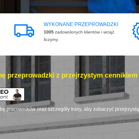
WYKONANE PRZEPROWADZKI
1005
zadowolonych klientów i wciąż
liczymy.
ę przeprowadzki z przejrzystym cennikiem
zbę pracowników oraz szczegóły trasy, aby zobaczyć przejrzyst