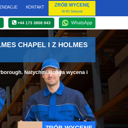
ZRÓB WYCENĘ
ENDACJE
KONTAKT
W 60 Sekund
WhatsApp
+44 173 3808 943
MES CHAPEL I Z HOLMES
erborough. Natychmiastowa wycena i
ZRÓB WYCENĘ