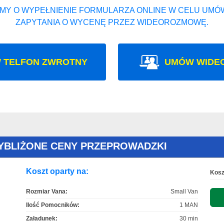
MY O WYPEŁNIENIE FORMULARZA ONLINE W CELU UMÓW
ZAPYTANIA O WYCENĘ PRZEZ WIDEOROZMOWĘ.
 TELFON ZWROTNY
UMÓW WIDE
YBLIŻONE CENY PRZEPROWADZKI
Koszt oparty na:
Kosz
Rozmiar Vana:
Small Van
Ilość Pomocników:
1 MAN
Załadunek:
30 min